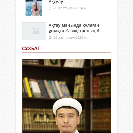
Ақсұлу
29 желтоқсан 2024 ж.
Ақтау маңында құлаған
ұшақта Қазақстанның 6
25 желтоқсан 2024 ж.
СҰХБАТ