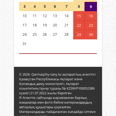
3
4
5
6
7
8
9
10
11
12
13
14
15
16
17
18
19
20
21
22
23
24
25
26
27
28
29
30
31
© 2026. Qarmaqshy-tany.kz ақпараттық агенттігі.
Қазақстан Республикасы Ақпарат және
Қоғамдық даму министрлігі, Ақпарат
комитетінің тіркеу туралы № KZ39VPY00052386
куәлігі 21.07.2022 жылы берілген.
® Агенттік сайтында жарияланған барлық
мақалалар мен фото-бейне материалдардың
авторлық құқықтары қорғалған.
Материалдарды пайдаланған жағдайда сілтеме