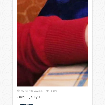
02 қаңтар 2025 ж.
3 609
Әженің ашуы