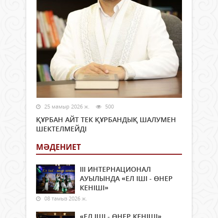
25 мамыр 2026 ж.
500
ҚҰРБАН АЙТ ТЕК ҚҰРБАНДЫҚ ШАЛУМЕН
ШЕКТЕЛМЕЙДІ
МӘДЕНИЕТ
ІІІ ИНТЕРНАЦИОНАЛ
АУЫЛЫНДА «ЕЛ ІШІ - ӨНЕР
КЕНІШІ»
08 тамыз 2026 ж.
«ЕЛ ІШІ - ӨНЕР КЕНІШІ»