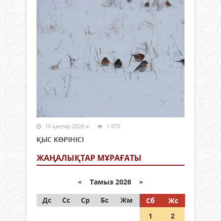
10 қаңтар 2026 ж.
1 073
ҚЫС КӨРІНІСІ
ЖАҢАЛЫҚТАР МҰРАҒАТЫ
«
Тамыз 2026 »
Дс
Сс
Ср
Бс
Жм
Сб
Жс
1
2