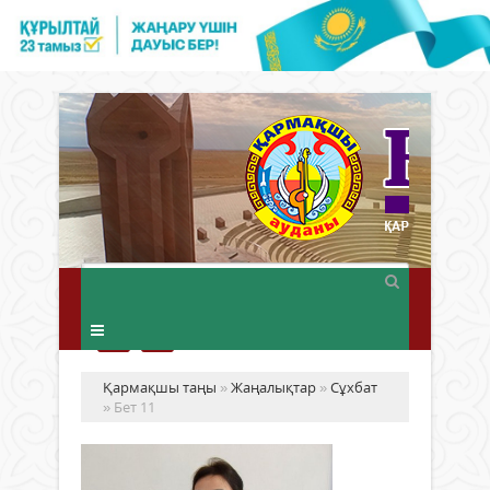
Қармақшы таңы
»
Жаңалықтар
»
Сұхбат
» Бет 11
Әр
тө