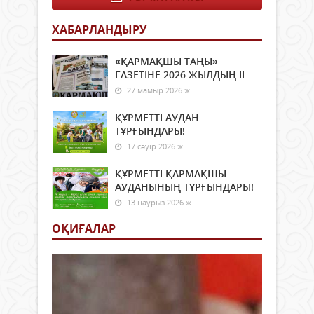
мини
имму
сілт
қалы
ХАБАРЛАНДЫРУ
жаса
мақс
мәлі
«Те
2026
«ҚАРМАҚШЫ ТАҢЫ»
күре
2027
ГАЗЕТІНЕ 2026 ЖЫЛДЫҢ ІI
қоғ
оқу
рөлі
27 мамыр 2026 ж.
жылы
тақ
теол
ҚҰРМЕТТІ АУДАН
мам
ТҰРҒЫНДАРЫ!
қат
17 сәуір 2026 ж.
дөңг
үсте
ҚҰРМЕТТІ ҚАРМАҚШЫ
өтті..
АУДАНЫНЫҢ ТҰРҒЫНДАРЫ!
13 наурыз 2026 ж.
ОҚИҒАЛАР