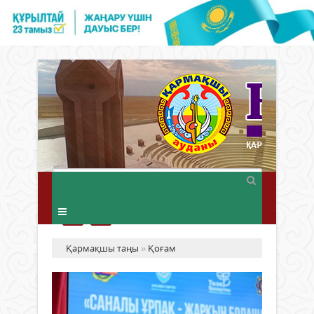
Қармақшы таңы
»
Қоғам
ҚЫ
«С
ҰР