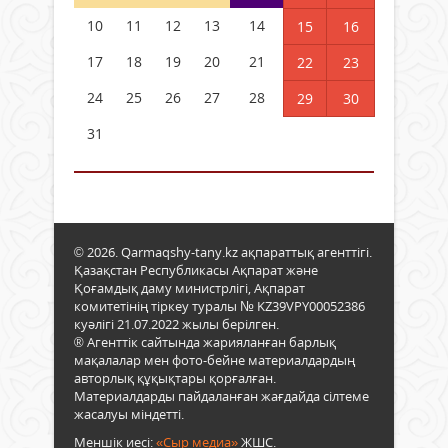
10
11
12
13
14
15
16
17
18
19
20
21
22
23
24
25
26
27
28
29
30
31
© 2026. Qarmaqshy-tany.kz ақпараттық агенттігі.
Қазақстан Республикасы Ақпарат және
Қоғамдық даму министрлігі, Ақпарат
комитетінің тіркеу туралы № KZ39VPY00052386
куәлігі 21.07.2022 жылы берілген.
® Агенттік сайтында жарияланған барлық
мақалалар мен фото-бейне материалдардың
авторлық құқықтары қорғалған.
Материалдарды пайдаланған жағдайда сілтеме
жасалуы міндетті.
Меншік иесі:
«Сыр медиа»
ЖШС.