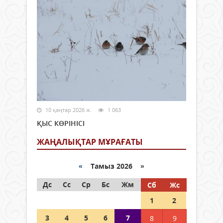
10 қаңтар 2026 ж.
1 063
ҚЫС КӨРІНІСІ
ЖАҢАЛЫҚТАР МҰРАҒАТЫ
«
Тамыз 2026 »
Дс
Сс
Ср
Бс
Жм
Сб
Жс
1
2
3
4
5
6
7
8
9