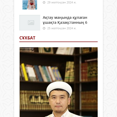
29 желтоқсан 2024 ж.
Ақтау маңында құлаған
ұшақта Қазақстанның 6
25 желтоқсан 2024 ж.
СҰХБАТ