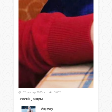
02 қаңтар 2025 ж.
3 602
Әженің ашуы
Ақсұлу