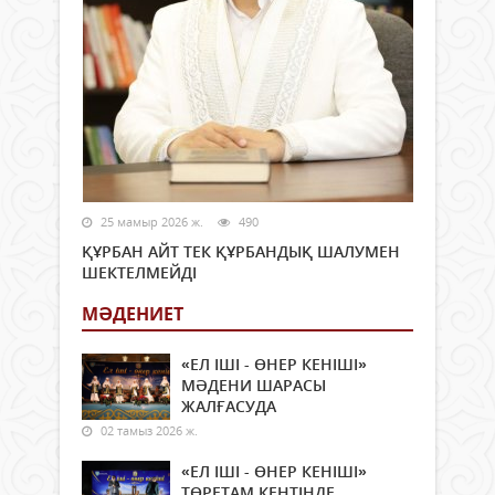
25 мамыр 2026 ж.
490
ҚҰРБАН АЙТ ТЕК ҚҰРБАНДЫҚ ШАЛУМЕН
ШЕКТЕЛМЕЙДІ
МӘДЕНИЕТ
«ЕЛ ІШІ - ӨНЕР КЕНІШІ»
МӘДЕНИ ШАРАСЫ
ЖАЛҒАСУДА
02 тамыз 2026 ж.
«ЕЛ ІШІ - ӨНЕР КЕНІШІ»
ТӨРЕТАМ КЕНТІНДЕ