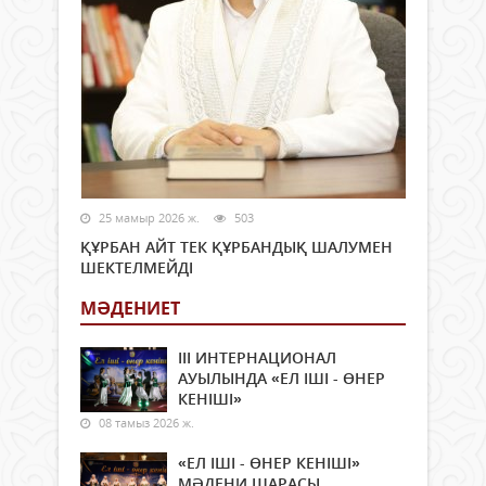
25 мамыр 2026 ж.
503
ҚҰРБАН АЙТ ТЕК ҚҰРБАНДЫҚ ШАЛУМЕН
ШЕКТЕЛМЕЙДІ
МӘДЕНИЕТ
ІІІ ИНТЕРНАЦИОНАЛ
АУЫЛЫНДА «ЕЛ ІШІ - ӨНЕР
КЕНІШІ»
08 тамыз 2026 ж.
«ЕЛ ІШІ - ӨНЕР КЕНІШІ»
МӘДЕНИ ШАРАСЫ