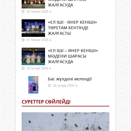
ЖАЛҒАСУДА
02 тамыз 2026 ж.
«ЕЛ ІШІ - ӨНЕР КЕНІШІ»
ТӨРЕТАМ КЕНТІНДЕ
ЖАЛҒАСТЫ
01 тамыз 2026 ж.
«ЕЛ ІШІ – ӨНЕР КЕНІШІ»
МӘДЕНИ ШАРАСЫ
ЖАЛҒАСУДА
25 шілде 2026 ж.
Бас жүлдені иеленді!
24 шілде 2026 ж.
СУРЕТТЕР СӨЙЛЕЙДI