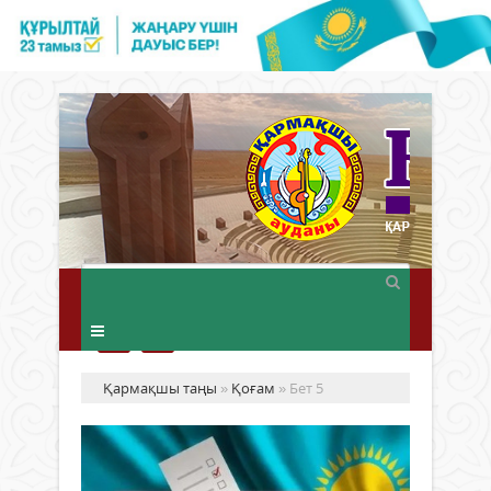
Қармақшы таңы
»
Қоғам
» Бет 5
Та
ай
Қа