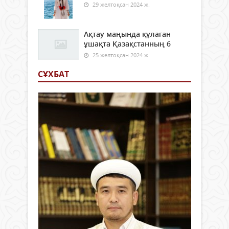
29 желтоқсан 2024 ж.
Ақтау маңында құлаған
ұшақта Қазақстанның 6
25 желтоқсан 2024 ж.
СҰХБАТ