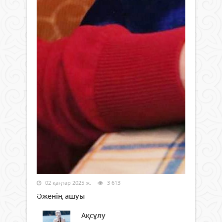
02 қаңтар 2025 ж.
3 613
Әженің ашуы
Ақсұлу