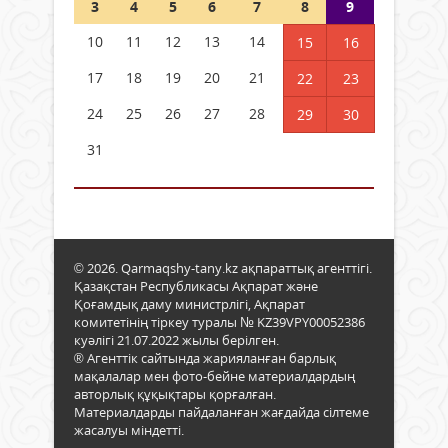
3
4
5
6
7
8
9
10
11
12
13
14
15
16
17
18
19
20
21
22
23
24
25
26
27
28
29
30
31
© 2026. Qarmaqshy-tany.kz ақпараттық агенттігі.
Қазақстан Республикасы Ақпарат және
Қоғамдық даму министрлігі, Ақпарат
комитетінің тіркеу туралы № KZ39VPY00052386
куәлігі 21.07.2022 жылы берілген.
® Агенттік сайтында жарияланған барлық
мақалалар мен фото-бейне материалдардың
авторлық құқықтары қорғалған.
Материалдарды пайдаланған жағдайда сілтеме
жасалуы міндетті.