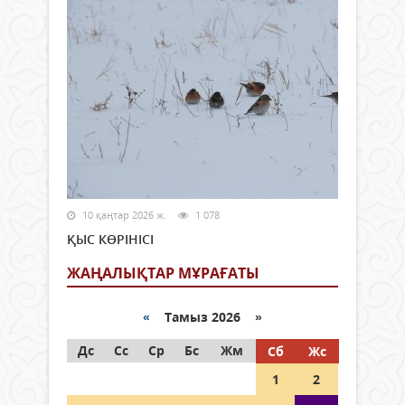
10 қаңтар 2026 ж.
1 078
ҚЫС КӨРІНІСІ
ЖАҢАЛЫҚТАР МҰРАҒАТЫ
«
Тамыз 2026 »
Дс
Сс
Ср
Бс
Жм
Сб
Жс
1
2