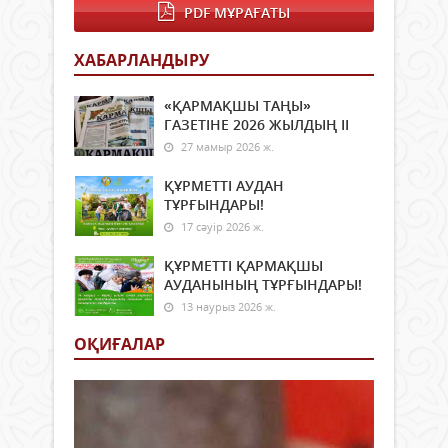
PDF МҰРАҒАТЫ
бой
Қазір
ауда
жаһа
әкімд
дәуі
ХАБАРЛАНДЫРУ
кеңе
жаст
мәжі
түрл
«ҚАРМАҚШЫ ТАҢЫ»
өтті.
ақпа
ГАЗЕТІНЕ 2026 ЖЫЛДЫҢ ІI
Оны.
ағы
27 мамыр 2026 ж.
өмір
бағы
ҚҰРМЕТТІ АУДАН
арас
ТҰРҒЫНДАРЫ!
жол
табу
17 сәуір 2026 ж.
үшін
руха
ҚҰРМЕТТІ ҚАРМАҚШЫ
иман
АУДАНЫНЫҢ ТҰРҒЫНДАРЫ!
инте
13 наурыз 2026 ж.
тұрғ
қуат
ОҚИҒАЛАР
болу
шарт
Құра
«Шын