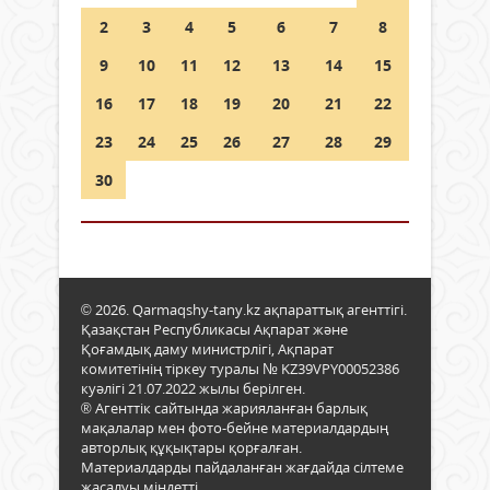
2
3
4
5
6
7
8
9
10
11
12
13
14
15
16
17
18
19
20
21
22
23
24
25
26
27
28
29
30
© 2026. Qarmaqshy-tany.kz ақпараттық агенттігі.
Қазақстан Республикасы Ақпарат және
Қоғамдық даму министрлігі, Ақпарат
комитетінің тіркеу туралы № KZ39VPY00052386
куәлігі 21.07.2022 жылы берілген.
® Агенттік сайтында жарияланған барлық
мақалалар мен фото-бейне материалдардың
авторлық құқықтары қорғалған.
Материалдарды пайдаланған жағдайда сілтеме
жасалуы міндетті.