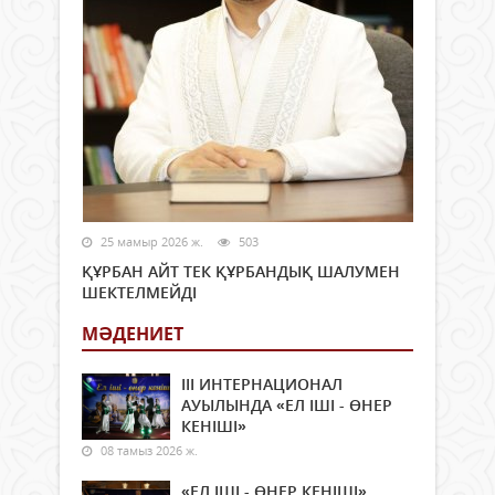
25 мамыр 2026 ж.
503
ҚҰРБАН АЙТ ТЕК ҚҰРБАНДЫҚ ШАЛУМЕН
ШЕКТЕЛМЕЙДІ
МӘДЕНИЕТ
ІІІ ИНТЕРНАЦИОНАЛ
АУЫЛЫНДА «ЕЛ ІШІ - ӨНЕР
КЕНІШІ»
08 тамыз 2026 ж.
«ЕЛ ІШІ - ӨНЕР КЕНІШІ»