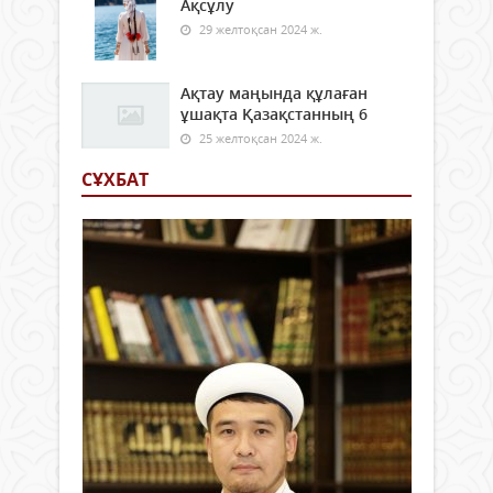
Ақсұлу
29 желтоқсан 2024 ж.
Ақтау маңында құлаған
ұшақта Қазақстанның 6
25 желтоқсан 2024 ж.
СҰХБАТ