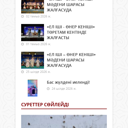
МӘДЕНИ ШАРАСЫ
ЖАЛҒАСУДА
02 тамыз 2026 ж.
«ЕЛ ІШІ - ӨНЕР КЕНІШІ»
ТӨРЕТАМ КЕНТІНДЕ
ЖАЛҒАСТЫ
01 тамыз 2026 ж.
«ЕЛ ІШІ – ӨНЕР КЕНІШІ»
МӘДЕНИ ШАРАСЫ
ЖАЛҒАСУДА
25 шілде 2026 ж.
Бас жүлдені иеленді!
24 шілде 2026 ж.
СУРЕТТЕР СӨЙЛЕЙДI