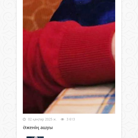
02 қаңтар 2025 ж.
3 613
Әженің ашуы