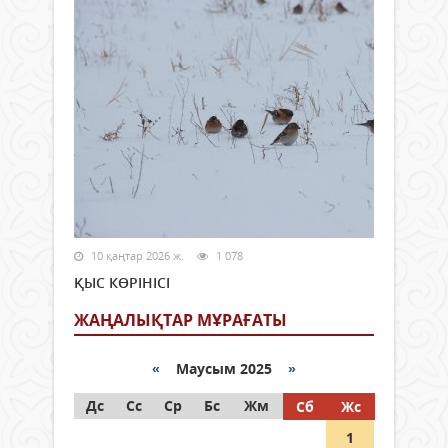
10 қаңтар 2026 ж.
1 078
ҚЫС КӨРІНІСІ
ЖАҢАЛЫҚТАР МҰРАҒАТЫ
«
Маусым 2025
»
Дс
Сс
Ср
Бс
Жм
Сб
Жс
1