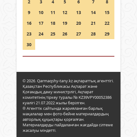
2
3
4
5
6
7
8
9
10
11
12
13
14
15
16
17
18
19
20
21
22
23
24
25
26
27
28
29
30
© 2026. Qarmaqshy-tany.kz ақпараттық агенттігі.
Қазақстан Республикасы Ақпарат және
Қоғамдық даму министрлігі, Ақпарат
комитетінің тіркеу туралы № KZ39VPY00052386
куәлігі 21.07.2022 жылы берілген.
® Агенттік сайтында жарияланған барлық
мақалалар мен фото-бейне материалдардың
авторлық құқықтары қорғалған.
Материалдарды пайдаланған жағдайда сілтеме
жасалуы міндетті.