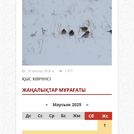
10 қаңтар 2026 ж.
1 077
ҚЫС КӨРІНІСІ
ЖАҢАЛЫҚТАР МҰРАҒАТЫ
«
Маусым 2025
»
Дс
Сс
Ср
Бс
Жм
Сб
Жс
1