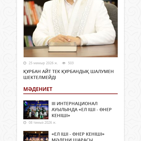
25 мамыр 2026 ж.
503
ҚҰРБАН АЙТ ТЕК ҚҰРБАНДЫҚ ШАЛУМЕН
ШЕКТЕЛМЕЙДІ
МӘДЕНИЕТ
ІІІ ИНТЕРНАЦИОНАЛ
АУЫЛЫНДА «ЕЛ ІШІ - ӨНЕР
КЕНІШІ»
08 тамыз 2026 ж.
«ЕЛ ІШІ - ӨНЕР КЕНІШІ»
МӘДЕНИ ШАРАСЫ