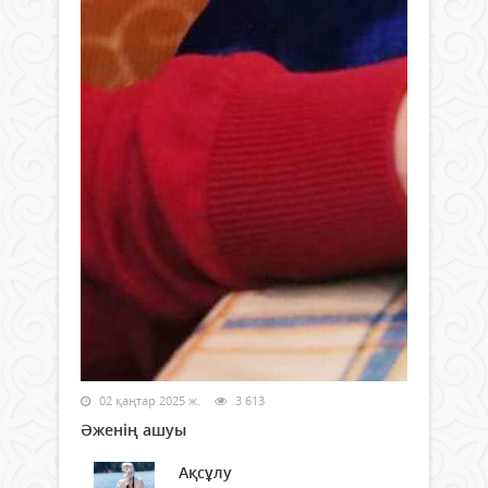
02 қаңтар 2025 ж.
3 613
Әженің ашуы
Ақсұлу