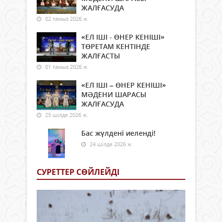
ЖАЛҒАСУДА
02 тамыз 2026 ж.
«ЕЛ ІШІ - ӨНЕР КЕНІШІ»
ТӨРЕТАМ КЕНТІНДЕ
ЖАЛҒАСТЫ
01 тамыз 2026 ж.
«ЕЛ ІШІ – ӨНЕР КЕНІШІ»
МӘДЕНИ ШАРАСЫ
ЖАЛҒАСУДА
25 шілде 2026 ж.
Бас жүлдені иеленді!
24 шілде 2026 ж.
СУРЕТТЕР СӨЙЛЕЙДI