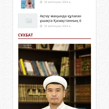
29 желтоқсан 2024 ж.
Ақтау маңында құлаған
ұшақта Қазақстанның 6
25 желтоқсан 2024 ж.
СҰХБАТ