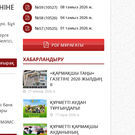
НІНЕ
08 тамыз 2026 ж.
№59 (10527)
04 тамыз 2026 ж.
№58 (10526)
ні. Бұл
01 тамыз 2026 ж.
№57 (10525)
ерге
елгісі,
PDF МҰРАҒАТЫ
ХАБАРЛАНДЫРУ
ығырақ
«ҚАРМАҚШЫ ТАҢЫ»
ГАЗЕТІНЕ 2026 ЖЫЛДЫҢ
ІI
27 мамыр 2026 ж.
ҚҰРМЕТТІ АУДАН
і банк
ТҰРҒЫНДАРЫ!
ары
17 сәуір 2026 ж.
р МӘМС-
ҚҰРМЕТТІ ҚАРМАҚШЫ
АУДАНЫНЫҢ