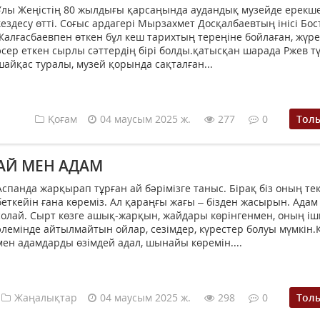
Ұлы Жеңістің 80 жылдығы қарсаңында аудандық музейде ерекш
кездесу өтті. Соғыс ардагері Мырзахмет Досқалбаевтың інісі Бос
Жалғасбаевпен өткен бұл кеш тарихтың тереңіне бойлаған, жүре
әсер еткен сырлы сәттердің бірі болды.қатысқан шарада Ржев тү
шайқас туралы, музей қорында сақталған...
Қоғам
04 маусым 2025 ж.
277
0
Тол
АЙ МЕН АДАМ
Аспанда жарқырап тұрған ай бәрімізге таныс. Бірақ біз оның те
беткейін ғана көреміз. Ал қараңғы жағы – бізден жасырын. Адам
солай. Сырт көзге ашық-жарқын, жайдары көрінгенмен, оның іш
әлемінде айтылмайтын ойлар, сезімдер, күрестер болуы мүмкін.
мен адамдарды өзімдей адал, шынайы көремін....
Жаңалықтар
04 маусым 2025 ж.
298
0
Тол