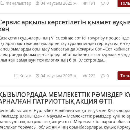
Жаңалықтар
04 маусым 2025 ж.
191
0
Тол
Сервис арқылы көрсетілетін қызмет ауқ
кең
Қазақстан судьяларының VI съезінде сот ісін жүргізу процесінде
ақпараттық технологиялар енгізу туралы міндеттер жүктелген ед
тапсырмаларды орындау мақсатында Жоғарғы Сот «Сот кабинет
электронды форматын әзірледі.«Сот кабинеті»-сот құрылымында
алынған заманауи технологияның бірі. Электронды...
Қоғам
04 маусым 2025 ж.
222
0
Тол
ҚЫЗЫЛОРДАДА МЕМЛЕКЕТТІК РӘМІЗДЕР К
АРНАЛҒАН ПАТРИОТТЫҚ АКЦИЯ ӨТТІ
Бүгін облыс әкімі Нұрлыбек Нәлібаевтың қатысуымен Қызылорд
«Рәміздер алаңында» 4 маусым – Мемлекеттік рәміздер күніне 
жалпыұлттық патриоттық акция өтті.Мерекелік іс-шараға облыс
мәслихат төрағасы, облыс әкімінің орынбасарлары, құқық қорға