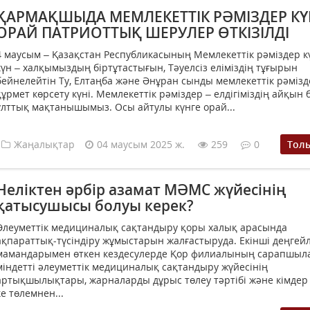
ҚАРМАҚШЫДА МЕМЛЕКЕТТІК РӘМІЗДЕР КҮ
ОРАЙ ПАТРИОТТЫҚ ШЕРУЛЕР ӨТКІЗІЛДІ
4 маусым – Қазақстан Республикасының Мемлекеттік рәміздер кү
күн – халқымыздың біртұтастығын, Тәуелсіз еліміздің тұғырын
бейнелейтін Ту, Елтаңба және Әнұран сынды мемлекеттік рәмізд
құрмет көрсету күні. Мемлекеттік рәміздер – елдігіміздің айқын б
ұлттық мақтанышымыз. Осы айтулы күнге орай...
Жаңалықтар
04 маусым 2025 ж.
259
0
Тол
Неліктен әрбір азамат МӘМС жүйесінің
қатысушысы болуы керек?
Әлеуметтік медициналық сақтандыру қоры халық арасында
ақпараттық-түсіндіру жұмыстарын жалғастыруда. Екінші деңгейл
мамандарымен өткен кездесулерде Қор филиалының сарапшыл
міндетті әлеуметтік медициналық сақтандыру жүйесінің
артықшылықтары, жарналарды дұрыс төлеу тәртібі және кімде
ке төлемнен...