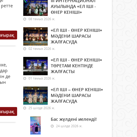
ІІІ ИНТЕРНАЦИОНАЛ
 ретте
АУЫЛЫНДА «ЕЛ ІШІ -
ӨНЕР КЕНІШІ»
08 тамыз 2026 ж.
«ЕЛ ІШІ - ӨНЕР КЕНІШІ»
ығырақ
МӘДЕНИ ШАРАСЫ
ЖАЛҒАСУДА
02 тамыз 2026 ж.
«ЕЛ ІШІ - ӨНЕР КЕНІШІ»
ке,
ТӨРЕТАМ КЕНТІНДЕ
мдар
ЖАЛҒАСТЫ
ін де
01 тамыз 2026 ж.
ғын
«ЕЛ ІШІ – ӨНЕР КЕНІШІ»
МӘДЕНИ ШАРАСЫ
ЖАЛҒАСУДА
25 шілде 2026 ж.
ығырақ
Бас жүлдені иеленді!
24 шілде 2026 ж.