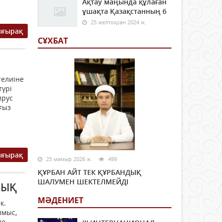
Ақтау маңында құлаған
ұшақта Қазақстанның 6
25 желтоқсан 2024 ж.
ығырақ
СҰХБАТ
телиіне
түрі
ирус
ғыз
ығырақ
25 мамыр 2026 ж.
499
ҚҰРБАН АЙТ ТЕК ҚҰРБАНДЫҚ
ШАЛУМЕН ШЕКТЕЛМЕЙДІ
ЛЫҚ
МӘДЕНИЕТ
к.
лмыс,
де