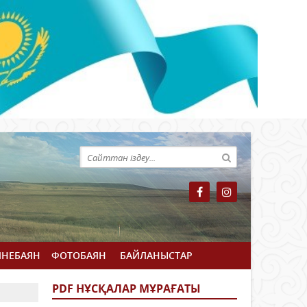
ЙНЕБАЯН
ФОТОБАЯН
БАЙЛАНЫСТАР
PDF НҰСҚАЛАР МҰРАҒАТЫ