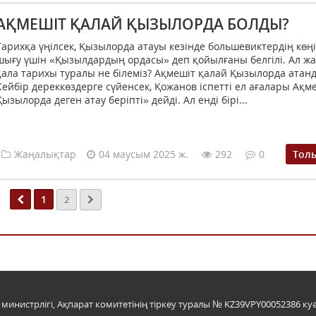
АҚМЕШІТ ҚАЛАЙ ҚЫЗЫЛОРДА БОЛДЫ?
Тарихқа үңілсек, Қызылорда атауы кезінде большевиктердің көң
шығу үшін «Қызылдардың ордасы» деп қойылғаны белгілі. Ал ж
қала тарихы туралы не білеміз? Ақмешіт қалай Қызылорда атан
Кейбір дереккөздерге сүйенсек, Қожанов іспетті ел ағалары Ақм
Қызылорда деген атау беріпті» дейді. Ал енді бірі...
Жаңалықтар
04 маусым 2025 ж.
292
0
Тол
1
2
инистрлігі, Ақпарат комитетінің тіркеу туралы № KZ39VPY00052386 куә