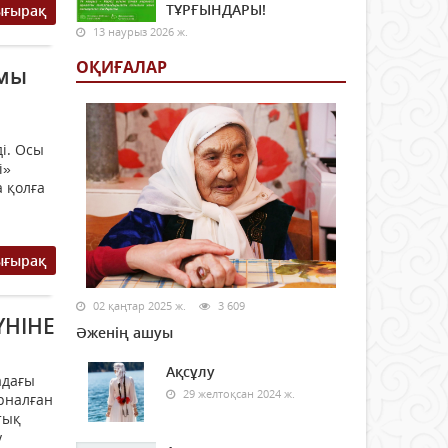
ТҰРҒЫНДАРЫ!
ығырақ
13 наурыз 2026 ж.
ОҚИҒАЛАР
ымы
і. Осы
і»
 қолға
ығырақ
02 қаңтар 2025 ж.
3 609
ҮНІНЕ
Әженің ашуы
Ақсұлу
адағы
29 желтоқсан 2024 ж.
арналған
тық
у