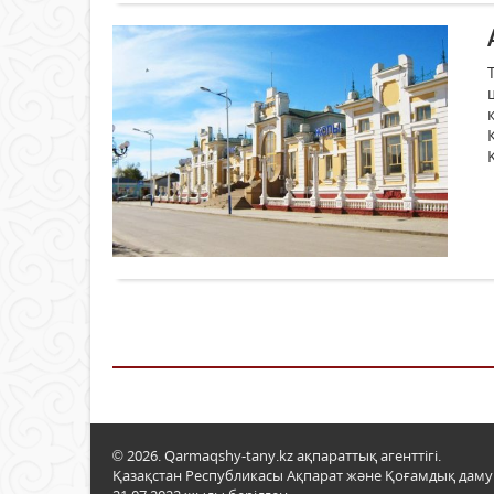
© 2026. Qarmaqshy-tany.kz ақпараттық агенттігі.
Қазақстан Республикасы Ақпарат және Қоғамдық даму м