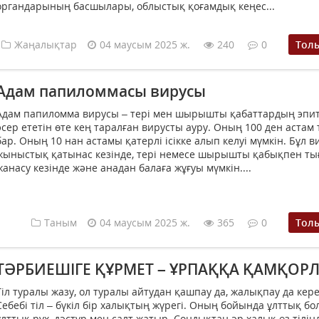
органдарының басшылары, облыстық қоғамдық кеңес...
Жаңалықтар
04 маусым 2025 ж.
240
0
Тол
Адам папиломмасы вирусы
Адам папиломма вирусы – тері мен шырышты қабаттардың эпи
әсер ететін өте кең таралған вирусты ауру. Оның 100 ден астам 
бар. Оның 10 нан астамы қатерлі ісікке алып келуі мүмкін. Бұл в
жыныстық қатынас кезінде, тері немесе шырышты қабықпен ты
жанасу кезінде және анадан балаға жұғуы мүмкін....
Таным
04 маусым 2025 ж.
365
0
Тол
ТӘРБИЕШІГЕ ҚҰРМЕТ – ҰРПАҚҚА ҚАМҚОР
Тіл туралы жазу, ол туралы айтудан қашпау да, жалықпау да кере
Себебі тіл – бүкіл бір халықтың жүрегі. Оның бойында ұлттық бо
ұлттық рух, дәстүр мен салт жатыр. Сондықтан әр халық өз тілін