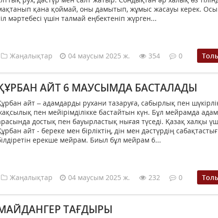
мақтанып қана қоймай, оны дамытып, жұмыс жасауы керек. Осы
тіл мәртебесі үшін талмай еңбектеніп жүрген...
Жаңалықтар
04 маусым 2025 ж.
354
0
Тол
ҚҰРБАН АЙТ 6 МАУСЫМДА БАСТАЛАДЫ
Құрбан айт – адамдарды рухани тазаруға, сабырлық пен шүкірлік
жақсылық пен мейірімділікке бастайтын күн. Бұл мейрамда ада
арасында достық пен бауырластық нығая түседі. Қазақ халқы үш
Құрбан айт - береке мен бірліктің, дін мен дәстүрдің сабақтасты
білдіретін ерекше мейрам. Биыл бұл мейрам 6...
Жаңалықтар
04 маусым 2025 ж.
232
0
Тол
МАЙДАНГЕР ТАҒДЫРЫ