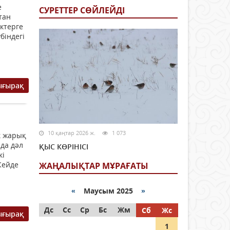
е
СУРЕТТЕР СӨЙЛЕЙДI
тан
ктерге
біндегі
ығырақ
10 қаңтар 2026 ж.
1 073
к жарық
 да дәл
ҚЫС КӨРІНІСІ
кі
Кейде
ЖАҢАЛЫҚТАР МҰРАҒАТЫ
«
Маусым 2025
»
Дс
Сс
Ср
Бс
Жм
Сб
Жс
ығырақ
1