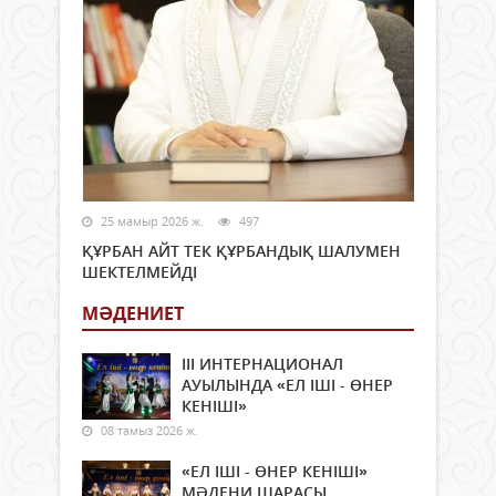
25 мамыр 2026 ж.
497
ҚҰРБАН АЙТ ТЕК ҚҰРБАНДЫҚ ШАЛУМЕН
ШЕКТЕЛМЕЙДІ
МӘДЕНИЕТ
ІІІ ИНТЕРНАЦИОНАЛ
АУЫЛЫНДА «ЕЛ ІШІ - ӨНЕР
КЕНІШІ»
08 тамыз 2026 ж.
«ЕЛ ІШІ - ӨНЕР КЕНІШІ»
МӘДЕНИ ШАРАСЫ