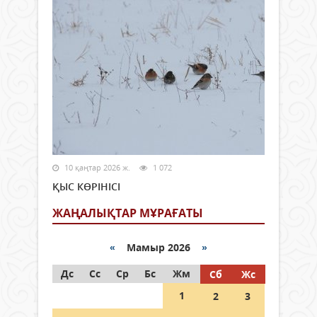
10 қаңтар 2026 ж.
1 072
ҚЫС КӨРІНІСІ
ЖАҢАЛЫҚТАР МҰРАҒАТЫ
«
Мамыр 2026
»
Дс
Сс
Ср
Бс
Жм
Сб
Жс
1
2
3