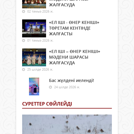
ЖАЛҒАСУДА
02 тамыз 2026 ж.
«ЕЛ ІШІ - ӨНЕР КЕНІШІ»
ТӨРЕТАМ КЕНТІНДЕ
ЖАЛҒАСТЫ
01 тамыз 2026 ж.
«ЕЛ ІШІ – ӨНЕР КЕНІШІ»
МӘДЕНИ ШАРАСЫ
ЖАЛҒАСУДА
25 шілде 2026 ж.
Бас жүлдені иеленді!
24 шілде 2026 ж.
СУРЕТТЕР СӨЙЛЕЙДI