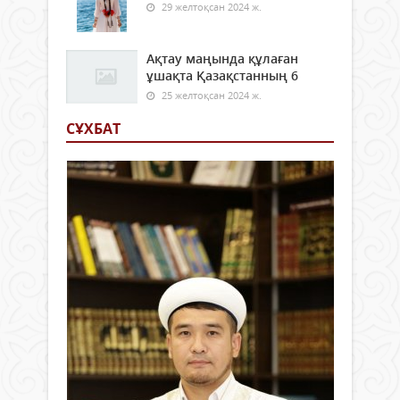
29 желтоқсан 2024 ж.
Ақтау маңында құлаған
ұшақта Қазақстанның 6
25 желтоқсан 2024 ж.
СҰХБАТ