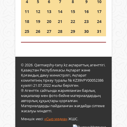
4
5
6
7
8
9
10
11
12
13
14
15
16
17
18
19
20
21
22
23
24
25
26
27
28
29
30
31
© 2026. Qarmaqshy-tany.kz ақпараттық агенттігі.
Қазақстан Республикасы Ақпарат және
Қоғамдық даму министрлігі, Ақпарат
комитетінің тіркеу туралы № KZ39VPY00052386
куәлігі 21.07.2022 жылы берілген.
® Агенттік сайтында жарияланған барлық
мақалалар мен фото-бейне материалдардың
авторлық құқықтары қорғалған.
Материалдарды пайдаланған жағдайда сілтеме
жасалуы міндетті.
Меншік иесі:
«Сыр медиа»
ЖШС.