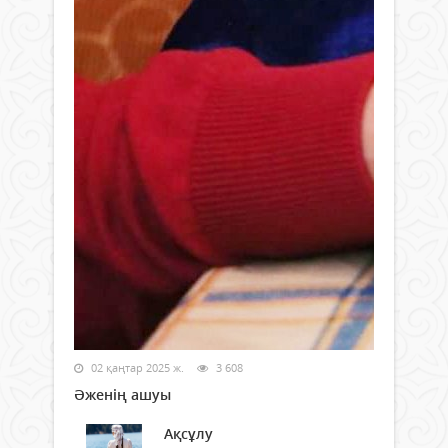
02 қаңтар 2025 ж.
3 608
Әженің ашуы
Ақсұлу