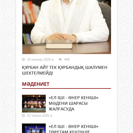
25 мамыр 2026 ж.
489
ҚҰРБАН АЙТ ТЕК ҚҰРБАНДЫҚ ШАЛУМЕН
ШЕКТЕЛМЕЙДІ
МӘДЕНИЕТ
«ЕЛ ІШІ - ӨНЕР КЕНІШІ»
МӘДЕНИ ШАРАСЫ
ЖАЛҒАСУДА
02 тамыз 2026 ж.
«ЕЛ ІШІ - ӨНЕР КЕНІШІ»
ТӨРЕТАМ КЕНТІНДЕ