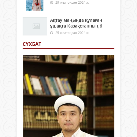
29 желтоқсан 2024 ж.
Ақтау маңында құлаған
ұшақта Қазақстанның 6
25 желтоқсан 2024 ж.
СҰХБАТ