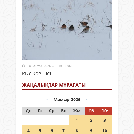
10 қаңтар 2026 ж.
1 061
ҚЫС КӨРІНІСІ
ЖАҢАЛЫҚТАР МҰРАҒАТЫ
«
Мамыр 2026
»
Дс
Сс
Ср
Бс
Жм
Сб
Жс
1
2
3
4
5
6
7
8
9
10