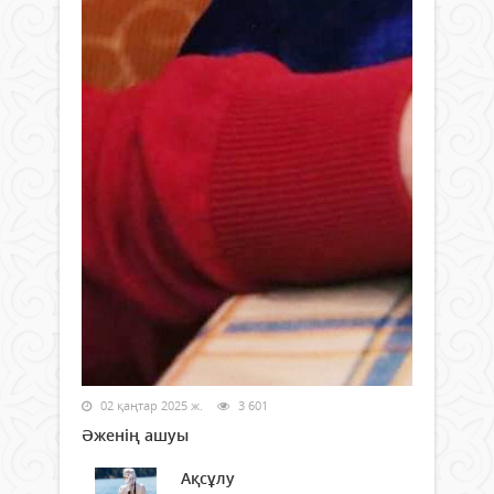
02 қаңтар 2025 ж.
3 601
Әженің ашуы
Ақсұлу