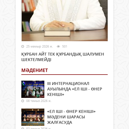
25 мамыр 2026 ж.
501
ҚҰРБАН АЙТ ТЕК ҚҰРБАНДЫҚ ШАЛУМЕН
ШЕКТЕЛМЕЙДІ
МӘДЕНИЕТ
ІІІ ИНТЕРНАЦИОНАЛ
АУЫЛЫНДА «ЕЛ ІШІ - ӨНЕР
КЕНІШІ»
08 тамыз 2026 ж.
«ЕЛ ІШІ - ӨНЕР КЕНІШІ»
МӘДЕНИ ШАРАСЫ
ЖАЛҒАСУДА
02 тамыз 2026 ж.