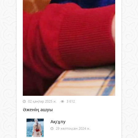
02 қаңтар 2025 ж.
3 612
Әженің ашуы
Ақсұлу
29 желтоқсан 2024 ж.