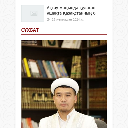
Ақтау маңында құлаған
ұшақта Қазақстанның 6
25 желтоқсан 2024 ж.
СҰХБАТ