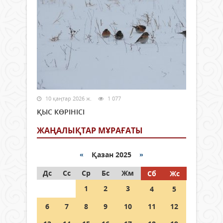
10 қаңтар 2026 ж.
1 077
ҚЫС КӨРІНІСІ
ЖАҢАЛЫҚТАР МҰРАҒАТЫ
«
Қазан 2025
»
Дс
Сс
Ср
Бс
Жм
Сб
Жс
1
2
3
4
5
6
7
8
9
10
11
12