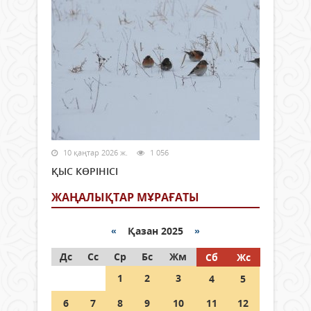
10 қаңтар 2026 ж.
1 056
ҚЫС КӨРІНІСІ
ЖАҢАЛЫҚТАР МҰРАҒАТЫ
«
Қазан 2025
»
Дс
Сс
Ср
Бс
Жм
Сб
Жс
1
2
3
4
5
6
7
8
9
10
11
12