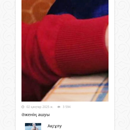
02 қаңтар 2025 ж.
3 594
Әженің ашуы
Ақсұлу