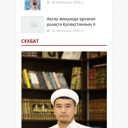
29 желтоқсан 2024 ж.
Ақтау маңында құлаған
ұшақта Қазақстанның 6
25 желтоқсан 2024 ж.
СҰХБАТ