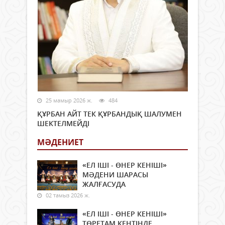
25 мамыр 2026 ж.
484
ҚҰРБАН АЙТ ТЕК ҚҰРБАНДЫҚ ШАЛУМЕН
ШЕКТЕЛМЕЙДІ
МӘДЕНИЕТ
«ЕЛ ІШІ - ӨНЕР КЕНІШІ»
МӘДЕНИ ШАРАСЫ
ЖАЛҒАСУДА
02 тамыз 2026 ж.
«ЕЛ ІШІ - ӨНЕР КЕНІШІ»
ТӨРЕТАМ КЕНТІНДЕ