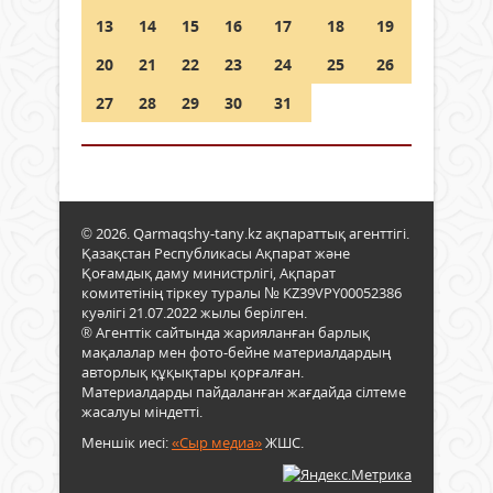
13
14
15
16
17
18
19
20
21
22
23
24
25
26
27
28
29
30
31
© 2026. Qarmaqshy-tany.kz ақпараттық агенттігі.
Қазақстан Республикасы Ақпарат және
Қоғамдық даму министрлігі, Ақпарат
комитетінің тіркеу туралы № KZ39VPY00052386
куәлігі 21.07.2022 жылы берілген.
® Агенттік сайтында жарияланған барлық
мақалалар мен фото-бейне материалдардың
авторлық құқықтары қорғалған.
Материалдарды пайдаланған жағдайда сілтеме
жасалуы міндетті.
Меншік иесі:
«Сыр медиа»
ЖШС.