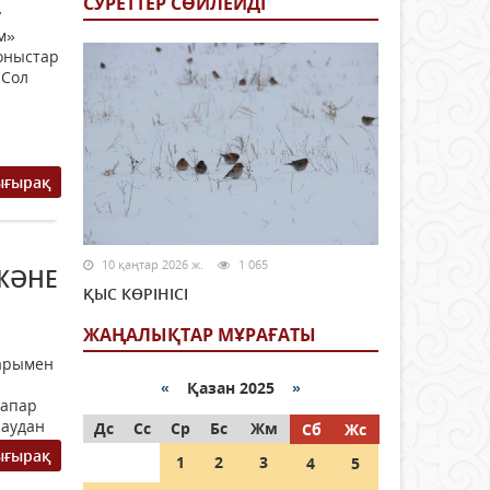
СУРЕТТЕР СӨЙЛЕЙДI
у
м»
қоныстар
 Сол
ығырақ
10 қаңтар 2026 ж.
1 065
ЖӘНЕ
ҚЫС КӨРІНІСІ
ЖАҢАЛЫҚТАР МҰРАҒАТЫ
парымен
«
Қазан 2025
»
Сапар
лаудан
Дс
Сс
Ср
Бс
Жм
Сб
Жс
ң...
ығырақ
1
2
3
4
5