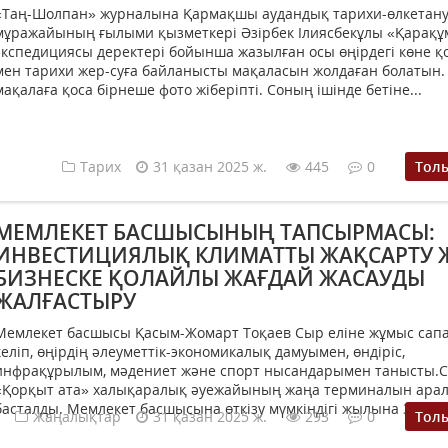
«Таң-Шолпан» журналына Қармақшы аудандық тарихи-өлкетан
мұражайының ғылыми қызметкері Әзірбек Ілиясбекұлы «Қарақұ
экспедициясы деректері бойынша жазылған осы өңірдегі көне 
мен тарихи жер-суға байланысты мақаласын жолдаған болатын.
мақалаға қоса бірнеше фото жіберіпті. Соның ішінде бетіне...
Тарих
31 қазан 2025 ж.
445
0
Тол
МЕМЛЕКЕТ БАСШЫСЫНЫҢ ТАПСЫРМАСЫ:
ИНВЕСТИЦИЯЛЫҚ КЛИМАТТЫ ЖАҚСАРТУ 
БИЗНЕСКЕ ҚОЛАЙЛЫ ЖАҒДАЙ ЖАСАУДЫ
ЖАЛҒАСТЫРУ
Мемлекет басшысы Қасым-Жомарт Тоқаев Сыр еліне жұмыс са
келіп, өңірдің әлеуметтік-экономикалық дамуымен, өндіріс,
инфрақұрылым, мәдениет және спорт нысандарымен танысты.
«Қорқыт ата» халықаралық әуежайының жаңа терминалын ара
басталды. Мемлекет басшысына өткізу мүмкіндігі жылына 300 мы
Жаңалықтар
31 қазан 2025 ж.
293
0
Тол