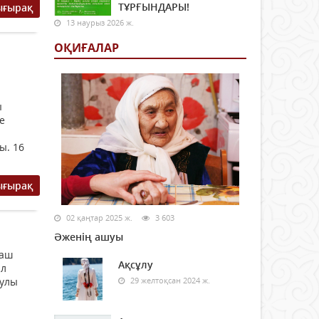
ТҰРҒЫНДАРЫ!
ығырақ
13 наурыз 2026 ж.
ОҚИҒАЛАР
ы
е
ы. 16
ығырақ
02 қаңтар 2025 ж.
3 603
Әженің ашуы
лаш
Ақсұлу
ыл
аулы
29 желтоқсан 2024 ж.