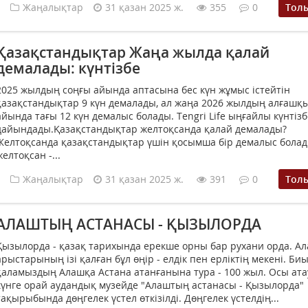
Жаңалықтар
31 қазан 2025 ж.
355
0
Тол
Қазақстандықтар Жаңа жылда қалай
демалады: күнтізбе
2025 жылдың соңғы айында аптасына бес күн жұмыс істейтін
қазақстандықтар 9 күн демалады, ал жаңа 2026 жылдың алғашқ
айында тағы 12 күн демалыс болады. Tengri Life ыңғайлы күнтізб
дайындады.Қазақстандықтар желтоқсанда қалай демалады?
Желтоқсанда қазақстандықтар үшін қосымша бір демалыс болад
желтоқсан -...
Жаңалықтар
31 қазан 2025 ж.
391
0
Тол
АЛАШТЫҢ АСТАНАСЫ - ҚЫЗЫЛОРДА
Қызылорда - қазақ тарихында ерекше орны бар рухани орда. А
арыстарының ізі қалған бұл өңір - елдік пен ерліктің мекені. Би
қаламыздың Алашқа Астана атанғанына тура - 100 жыл. Осы ат
күнге орай аудандық музейде "Алаштың астанасы - Қызылорда"
тақырыбында дөңгелек үстел өткізілді. Дөңгелек үстелдің...