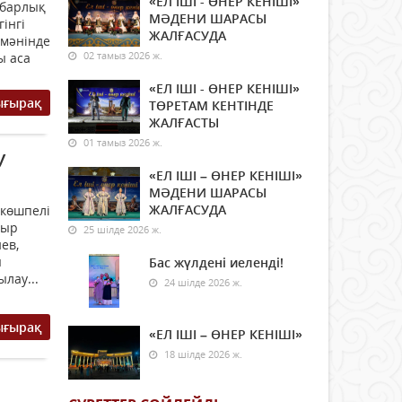
«ЕЛ ІШІ - ӨНЕР КЕНІШІ»
 барлық
МӘДЕНИ ШАРАСЫ
інгі
ЖАЛҒАСУДА
 мәнінде
02 тамыз 2026 ж.
ы аса
«ЕЛ ІШІ - ӨНЕР КЕНІШІ»
ығырақ
ТӨРЕТАМ КЕНТІНДЕ
ЖАЛҒАСТЫ
01 тамыз 2026 ж.
У
«ЕЛ ІШІ – ӨНЕР КЕНІШІ»
МӘДЕНИ ШАРАСЫ
ЖАЛҒАСУДА
көшпелі
ңыр
25 шілде 2026 ж.
ев,
ы
Бас жүлдені иеленді!
лау...
24 шілде 2026 ж.
ығырақ
«ЕЛ ІШІ – ӨНЕР КЕНІШІ»
18 шілде 2026 ж.