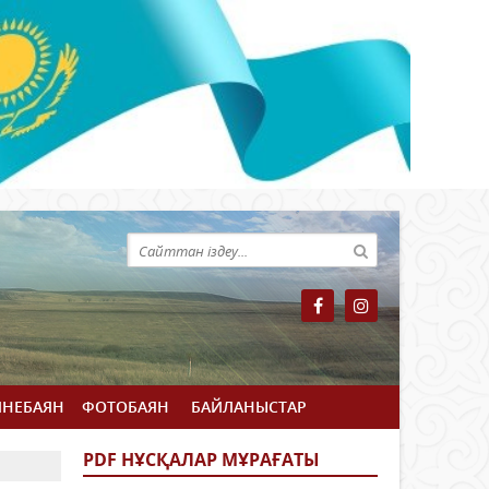
ЙНЕБАЯН
ФОТОБАЯН
БАЙЛАНЫСТАР
PDF НҰСҚАЛАР МҰРАҒАТЫ