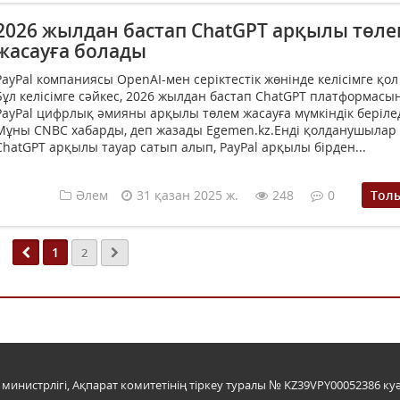
2026 жылдан бастап ChatGPT арқылы төл
жасауға болады
PayPal компаниясы OpenAI-мен серіктестік жөнінде келісімге қол
Бұл келісімге сәйкес, 2026 жылдан бастап ChatGPT платформасы
PayPal цифрлық әмияны арқылы төлем жасауға мүмкіндік берілед
Мұны CNBC хабарды, деп жазады Egemen.kz.Енді қолданушылар
ChatGPT арқылы тауар сатып алып, PayPal арқылы бірден...
Әлем
31 қазан 2025 ж.
248
0
Тол
1
2
инистрлігі, Ақпарат комитетінің тіркеу туралы № KZ39VPY00052386 куә