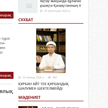
Ақтау маңында құлаған
ұшақта Қазақстанның 6
25 желтоқсан 2024 ж.
ығырақ
СҰХБАТ
 түрлі
ін-
мен
рі
ығырақ
25 мамыр 2026 ж.
492
ҚҰРБАН АЙТ ТЕК ҚҰРБАНДЫҚ
ШАЛУМЕН ШЕКТЕЛМЕЙДІ
иялық
МӘДЕНИЕТ