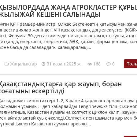
ҚЫЗЫЛОРДАДА ЖАҢА АГРОКЛАСТЕР ҚҰРЫ
ЖЫЛЫЖАЙ КЕШЕНІ САЛЫНАДЫ
Бүгін ҚР Премьер-министрі Олжас Бектеновтің қатысуымен жаһ
инвестициялар жөніндегі VIII қазақстандық дөңгелек үстел (KGIR
өтті. Форумға 50-ден астам елден мыңнан астам қатысушы, атап
айтқанда, өнеркәсіп, энергетика, АӨК, қаржы, фармацевтика, ко
және басқа да салалардағы халықаралық,...
Жаңалықтар
31 қазан 2025 ж.
168
0
Тол
Қазақстандықтарға қар жауып, боран
соғатыны ескертілді
Қазгидромет синоптиктері 1, 2, 3 және 4 қарашаға арналған ауа
болжамын ұсынды, - деп хабарлайды Tengrinews.kz тілшісі.Сино
мәліметінше, Қазақстан аумағына солтүстік циклон келіп, жауы
мен айтарлықтай суық әкеледі.Солтүстік пен шығыста қар мен 
күтіледіЦиклон Қазақстан аумағы арқылы...