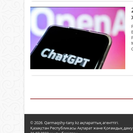
© 2026. Qarmaqshy-tany.kz ақпараттық агенттігі.
Қазақстан Республикасы Ақпарат және Қоғамдық даму м