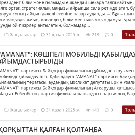
Президент білім және ғылымды ешқандай шекара талғамайтын,
елге ортақ стратегиялық маңызы айрықша сала ретінде атап, бүг
форум соның айқын дәлелі екеніне назар аударды. – Бұл – шын
өте маңызды жиын, жаһандық білім мен ғылымның дамуы турал
құнды ой-пікірлер айтылатын, болжамдар...
Жаңалықтар
31 қазан 2025 ж.
213
0
Тол
"AMANAT": КӨШПЕЛІ МОБИЛЬДІ ҚАБЫЛДА
ҰЙЫМДАСТЫРЫЛДЫ
"AMANAT" партиясы Байқоңыр филиалының ұйымдастыруымен 
мобильді қабылдау өтті. Қабылдауға "AMANAT" партиясы Байқо
филиалының төрағасы, аудандық мәслихат депутаты Еркін Рзали
"AMANAT" партиясы Байқоңыр филиалының Атқарушы хатшыс
Мақсат Есбенбетов, партия филиалы жанындағы партиялық бақы
Жаңалықтар
31 қазан 2025 ж.
140
0
Тол
ҚОРҚЫТТАН ҚАЛҒАН ҚОЛТАҢБА