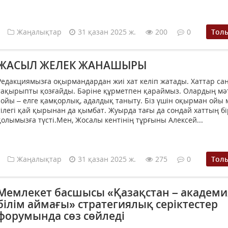
Жаңалықтар
31 қазан 2025 ж.
200
0
Тол
ЖАСЫЛ ЖЕЛЕК ЖАНАШЫРЫ
Редакциямызға оқырмандардан жиі хат келіп жатады. Хаттар сан
тақырыпты қозғайды. Бәріне құрметпен қараймыз. Олардың мәт
сойы – елге қамқорлық, адалдық таныту. Біз үшін оқырман ойы 
тілегі қай қырынан да қымбат. Жуырда тағы да сондай хаттың бі
қолымызға түсті.Мен, Жосалы кентінің тұрғыны Алексей...
Жаңалықтар
31 қазан 2025 ж.
275
0
Тол
Мемлекет басшысы «Қазақстан – академ
білім аймағы» стратегиялық серіктестер
форумында сөз сөйледі