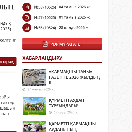
ЛЫП,
04 тамыз 2026 ж.
№58 (10526)
01 тамыз 2026 ж.
№57 (10525)
андық
28 шілде 2026 ж.
№56 (10524)
-2025)
нсалтинг
PDF МҰРАҒАТЫ
ХАБАРЛАНДЫРУ
ығырақ
«ҚАРМАҚШЫ ТАҢЫ»
ГАЗЕТІНЕ 2026 ЖЫЛДЫҢ
ІI
27 мамыр 2026 ж.
 райы
ҚҰРМЕТТІ АУДАН
птиктер
ТҰРҒЫНДАРЫ!
н-шашын
17 сәуір 2026 ж.
боран
ҚҰРМЕТТІ ҚАРМАҚШЫ
АУДАНЫНЫҢ