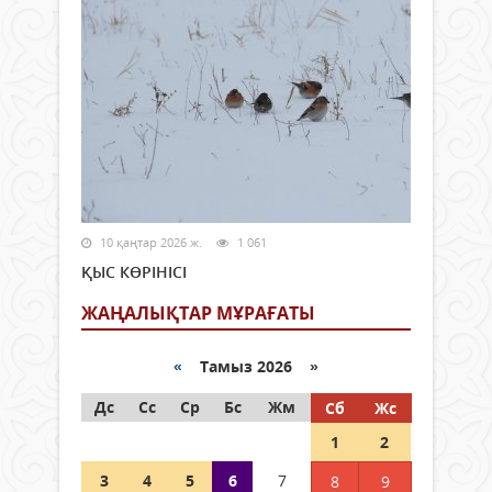
10 қаңтар 2026 ж.
1 061
ҚЫС КӨРІНІСІ
ЖАҢАЛЫҚТАР МҰРАҒАТЫ
«
Тамыз 2026 »
Дс
Сс
Ср
Бс
Жм
Сб
Жс
1
2
3
4
5
6
7
8
9