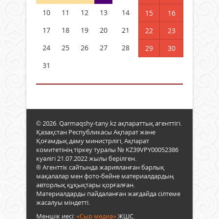
10
11
12
13
14
15
16
17
18
19
20
21
22
23
24
25
26
27
28
29
30
31
© 2026. Qarmaqshy-tany.kz ақпараттық агенттігі.
Қазақстан Республикасы Ақпарат және
Қоғамдық даму министрлігі, Ақпарат
комитетінің тіркеу туралы № KZ39VPY00052386
куәлігі 21.07.2022 жылы берілген.
® Агенттік сайтында жарияланған барлық
мақалалар мен фото-бейне материалдардың
авторлық құқықтары қорғалған.
Материалдарды пайдаланған жағдайда сілтеме
жасалуы міндетті.
Меншік иесі:
«Сыр медиа»
ЖШС.