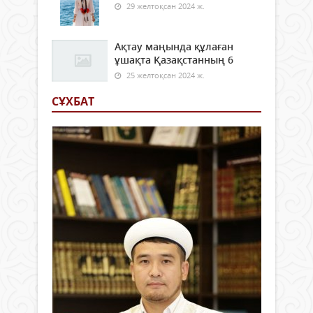
29 желтоқсан 2024 ж.
Ақтау маңында құлаған
ұшақта Қазақстанның 6
25 желтоқсан 2024 ж.
СҰХБАТ