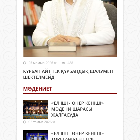
25 мамыр 2026 ж.
488
ҚҰРБАН АЙТ ТЕК ҚҰРБАНДЫҚ ШАЛУМЕН
ШЕКТЕЛМЕЙДІ
МӘДЕНИЕТ
«ЕЛ ІШІ - ӨНЕР КЕНІШІ»
МӘДЕНИ ШАРАСЫ
ЖАЛҒАСУДА
02 тамыз 2026 ж.
«ЕЛ ІШІ - ӨНЕР КЕНІШІ»
ТӨРЕТАМ КЕНТІНДЕ