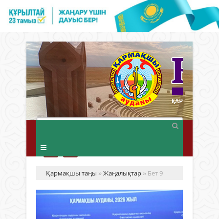
Қармақшы таңы
»
Жаңалықтар
» Бет 9
РУ
ОР
КЕ