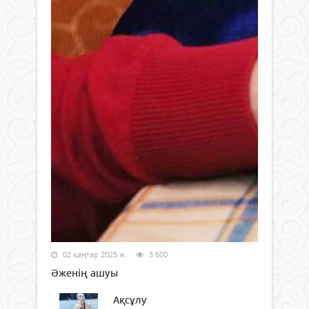
02 қаңтар 2025 ж.
3 600
Әженің ашуы
Ақсұлу