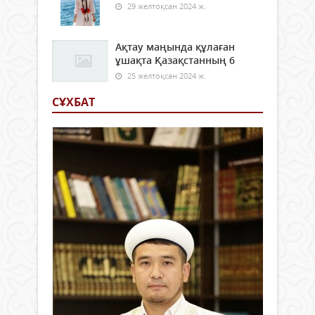
29 желтоқсан 2024 ж.
Ақтау маңында құлаған
ұшақта Қазақстанның 6
25 желтоқсан 2024 ж.
СҰХБАТ