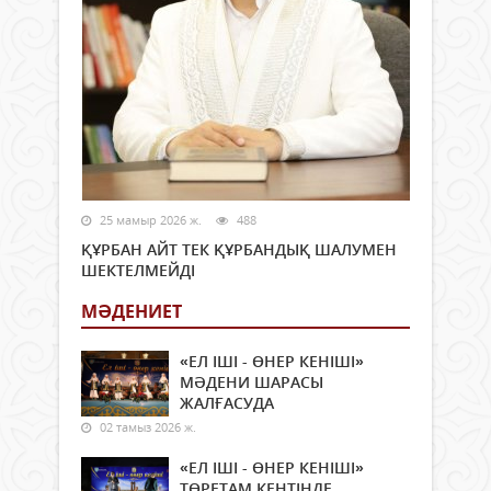
25 мамыр 2026 ж.
488
ҚҰРБАН АЙТ ТЕК ҚҰРБАНДЫҚ ШАЛУМЕН
ШЕКТЕЛМЕЙДІ
МӘДЕНИЕТ
«ЕЛ ІШІ - ӨНЕР КЕНІШІ»
МӘДЕНИ ШАРАСЫ
ЖАЛҒАСУДА
02 тамыз 2026 ж.
«ЕЛ ІШІ - ӨНЕР КЕНІШІ»
ТӨРЕТАМ КЕНТІНДЕ