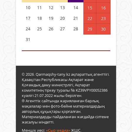
10
11
12
13
14
15
16
17
18
19
20
21
22
23
24
25
26
27
28
29
30
31
© 2026. Qarmaqshy-tany.kz ақпараттық агенттігі.
Қазақстан Республикасы Ақпарат және
Қоғамдық даму министрлігі, Ақпарат
комитетінің тіркеу туралы № KZ39VPY00052386
куәлігі 21.07.2022 жылы берілген.
® Агенттік сайтында жарияланған барлық
мақалалар мен фото-бейне материалдардың
авторлық құқықтары қорғалған.
Материалдарды пайдаланған жағдайда сілтеме
жасалуы міндетті.
Меншік иесі:
«Сыр медиа»
ЖШС.