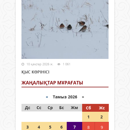
10 қаңтар 2026 ж.
1 061
ҚЫС КӨРІНІСІ
ЖАҢАЛЫҚТАР МҰРАҒАТЫ
«
Тамыз 2026 »
Дс
Сс
Ср
Бс
Жм
Сб
Жс
1
2
3
4
5
6
7
8
9