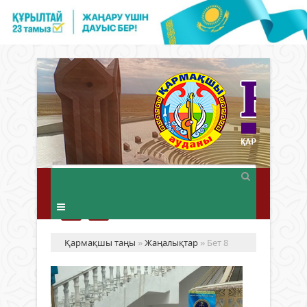
Қармақшы таңы
»
Жаңалықтар
» Бет 8
ХҚ
да
«Ә