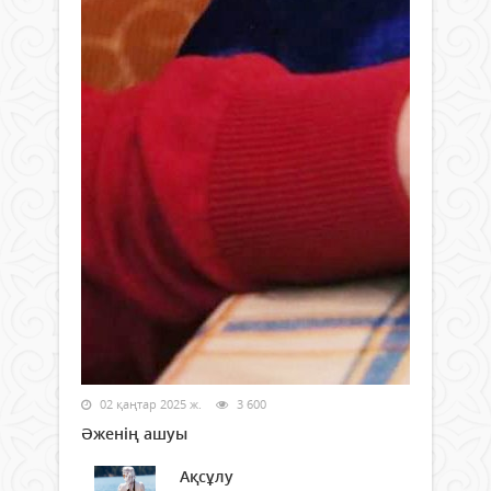
02 қаңтар 2025 ж.
3 600
Әженің ашуы
Ақсұлу