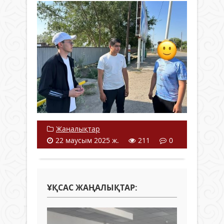
Жаңалықтар
22 маусым 2025 ж.
211
0
ҰҚСАС ЖАҢАЛЫҚТАР: