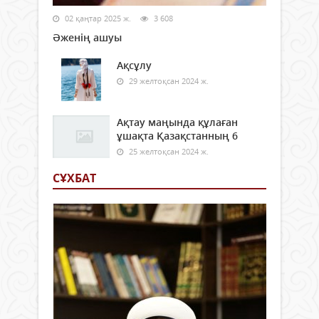
02 қаңтар 2025 ж.
3 608
Әженің ашуы
Ақсұлу
29 желтоқсан 2024 ж.
Ақтау маңында құлаған
ұшақта Қазақстанның 6
25 желтоқсан 2024 ж.
СҰХБАТ