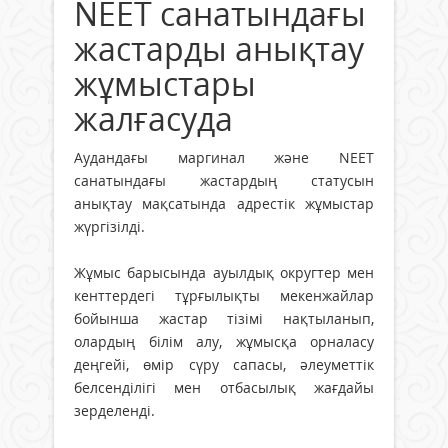
NEET санатындағы
жастарды анықтау
жұмыстары
жалғасуда
Аудандағы маргинал және NEET
санатындағы жастардың статусын
анықтау мақсатында адрестік жұмыстар
жүргізілді.
Жұмыс барысында ауылдық округтер мен
кенттердегі тұрғылықты мекенжайлар
бойынша жастар тізімі нақтыланып,
олардың білім алу, жұмысқа орналасу
деңгейі, өмір сүру сапасы, әлеуметтік
белсенділігі мен отбасылық жағдайы
зерделенді.