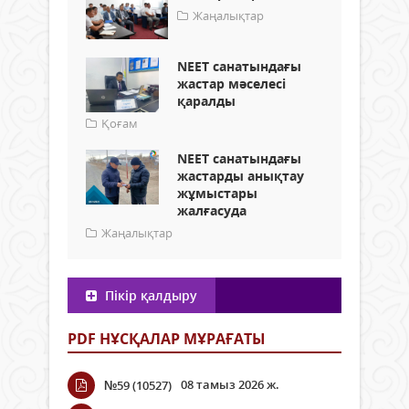
Жаңалықтар
NEET санатындағы
жастар мәселесі
қаралды
Қоғам
NEET санатындағы
жастарды анықтау
жұмыстары
жалғасуда
Жаңалықтар
Пікір қалдыру
PDF НҰСҚАЛАР МҰРАҒАТЫ
08 тамыз 2026 ж.
№59 (10527)