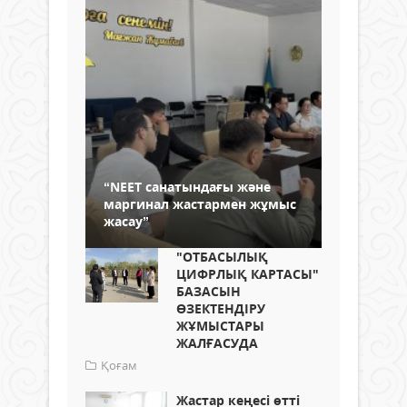
“NEET санатындағы және
маргинал жастармен жұмыс
жасау”
"ОТБАСЫЛЫҚ
ЦИФРЛЫҚ КАРТАСЫ"
БАЗАСЫН
ӨЗЕКТЕНДІРУ
ЖҰМЫСТАРЫ
ЖАЛҒАСУДА
Қоғам
Жастар кеңесі өтті