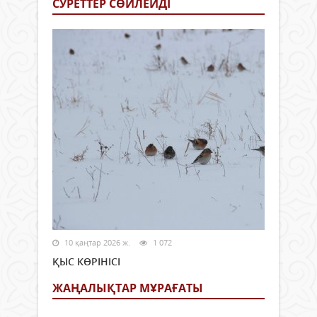
СУРЕТТЕР СӨЙЛЕЙДI
10 қаңтар 2026 ж.
1 072
ҚЫС КӨРІНІСІ
ЖАҢАЛЫҚТАР МҰРАҒАТЫ