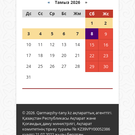
«
Тамыз 2026 »
Дс
Сс
Ср
Бс
Жм
Сб
Жс
1
2
3
4
5
6
7
8
9
10
11
12
13
14
15
16
17
18
19
20
21
22
23
24
25
26
27
28
29
30
31
© 2026. Qarmaqshy-tany.kz ақпараттық агенттігі.
Қазақстан Республикасы Ақпарат және
Қоғамдық даму министрлігі, Ақпарат
комитетінің тіркеу туралы № KZ39VPY00052386
куәлігі 21.07.2022 жылы берілген.