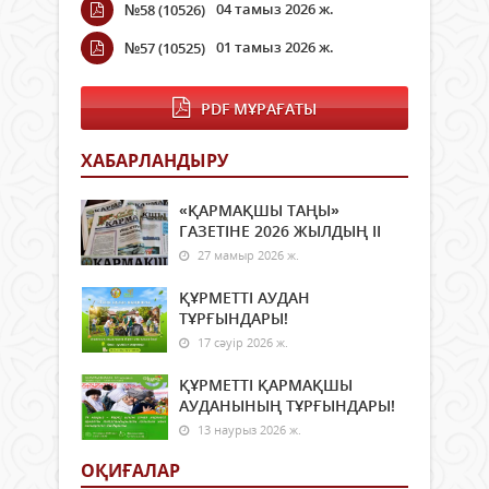
04 тамыз 2026 ж.
№58 (10526)
01 тамыз 2026 ж.
№57 (10525)
PDF МҰРАҒАТЫ
ХАБАРЛАНДЫРУ
«ҚАРМАҚШЫ ТАҢЫ»
ГАЗЕТІНЕ 2026 ЖЫЛДЫҢ ІI
27 мамыр 2026 ж.
ҚҰРМЕТТІ АУДАН
ТҰРҒЫНДАРЫ!
17 сәуір 2026 ж.
ҚҰРМЕТТІ ҚАРМАҚШЫ
АУДАНЫНЫҢ ТҰРҒЫНДАРЫ!
13 наурыз 2026 ж.
ОҚИҒАЛАР