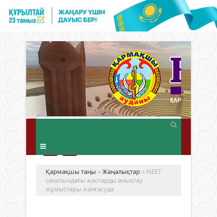
Қармақшы таңы
»
Жаңалықтар
» NEET
санатындағы жастарды анықтау
жұмыстары жалғасуда