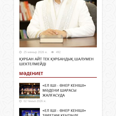
25 мамыр 2026 ж.
492
ҚҰРБАН АЙТ ТЕК ҚҰРБАНДЫҚ ШАЛУМЕН
ШЕКТЕЛМЕЙДІ
МӘДЕНИЕТ
«ЕЛ ІШІ - ӨНЕР КЕНІШІ»
МӘДЕНИ ШАРАСЫ
ЖАЛҒАСУДА
02 тамыз 2026 ж.
«ЕЛ ІШІ - ӨНЕР КЕНІШІ»
ТӨРЕТАМ КЕНТІНДЕ