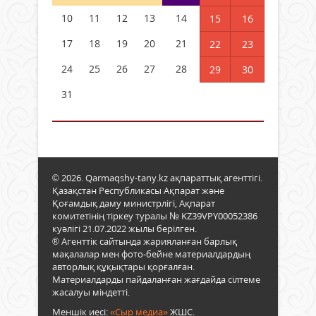
10
11
12
13
14
15
16
17
18
19
20
21
22
23
24
25
26
27
28
29
30
31
© 2026. Qarmaqshy-tany.kz ақпараттық агенттігі.
Қазақстан Республикасы Ақпарат және
Қоғамдық даму министрлігі, Ақпарат
комитетінің тіркеу туралы № KZ39VPY00052386
куәлігі 21.07.2022 жылы берілген.
® Агенттік сайтында жарияланған барлық
мақалалар мен фото-бейне материалдардың
авторлық құқықтары қорғалған.
Материалдарды пайдаланған жағдайда сілтеме
жасалуы міндетті.
Меншік иесі:
«Сыр медиа»
ЖШС.