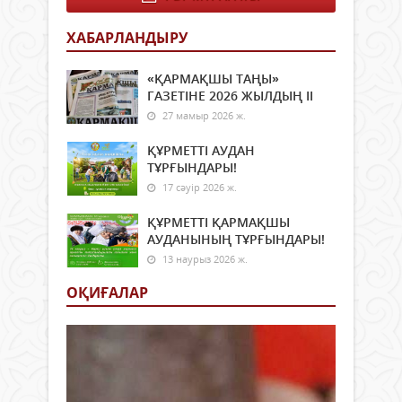
құр
зұлм
бір
көзб
ХАБАРЛАНДЫРУ
сөзб
көрг
айтқ
оқиғ
ұлт
«ҚАРМАҚШЫ ТАҢЫ»
біле
қай
ГАЗЕТІНЕ 2026 ЖЫЛДЫҢ ІI
орай
сеске
"Әул
27 мамыр 2026 ж.
өңір
аша
ҚҰРМЕТТІ АУДАН
–
ТҰРҒЫНДАРЫ!
Қаза
17 сәуір 2026 ж.
қасі
бір...
ҚҰРМЕТТІ ҚАРМАҚШЫ
АУДАНЫНЫҢ ТҰРҒЫНДАРЫ!
13 наурыз 2026 ж.
ОҚИҒАЛАР