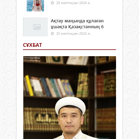
29 желтоқсан 2024 ж.
Ақтау маңында құлаған
ұшақта Қазақстанның 6
25 желтоқсан 2024 ж.
СҰХБАТ