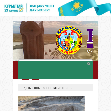
Қармақшы таңы
»
Тарих
» Бет 9
Сы
бо
са