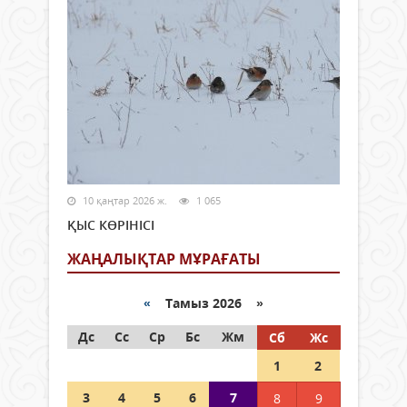
10 қаңтар 2026 ж.
1 065
ҚЫС КӨРІНІСІ
ЖАҢАЛЫҚТАР МҰРАҒАТЫ
«
Тамыз 2026 »
Дс
Сс
Ср
Бс
Жм
Сб
Жс
1
2
3
4
5
6
7
8
9