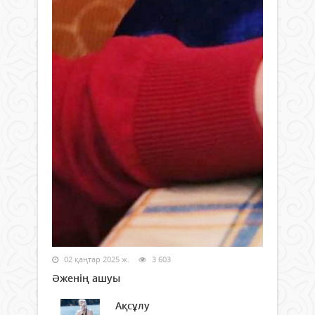
02 қаңтар 2025 ж.
3 603
Әженің ашуы
Ақсұлу