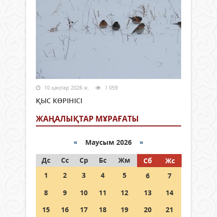
10 қаңтар 2026 ж.
1 059
ҚЫС КӨРІНІСІ
ЖАҢАЛЫҚТАР МҰРАҒАТЫ
«
Маусым 2026
»
Дс
Сс
Ср
Бс
Жм
Сб
Жс
1
2
3
4
5
6
7
8
9
10
11
12
13
14
15
16
17
18
19
20
21