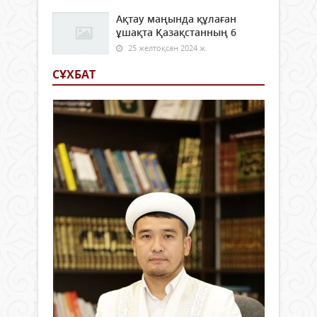
Ақтау маңында құлаған
ұшақта Қазақстанның 6
25 желтоқсан 2024 ж.
СҰХБАТ