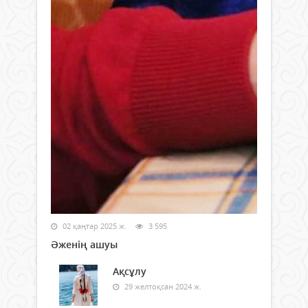
02 қаңтар 2025 ж.
3 595
Әженің ашуы
Ақсұлу
29 желтоқсан 2024 ж.