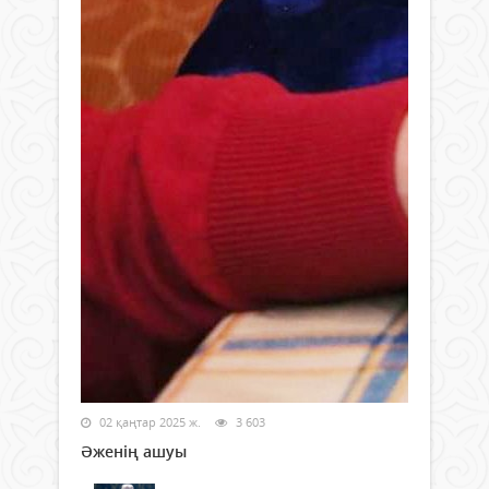
02 қаңтар 2025 ж.
3 603
Әженің ашуы