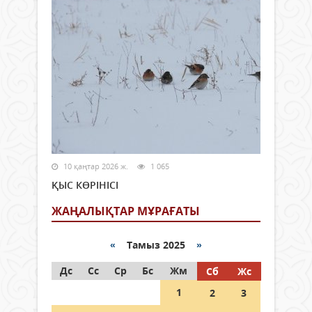
10 қаңтар 2026 ж.
1 065
ҚЫС КӨРІНІСІ
ЖАҢАЛЫҚТАР МҰРАҒАТЫ
«
Тамыз 2025
»
Дс
Сс
Ср
Бс
Жм
Сб
Жс
1
2
3