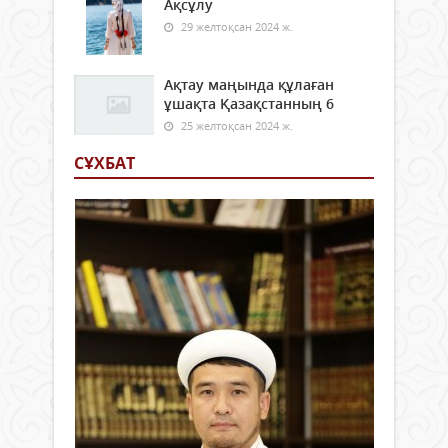
Ақсұлу
29 желтоқсан 2024 ж.
Ақтау маңында құлаған
ұшақта Қазақстанның 6
25 желтоқсан 2024 ж.
СҰХБАТ