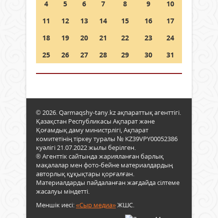
4
5
6
7
8
9
10
11
12
13
14
15
16
17
18
19
20
21
22
23
24
25
26
27
28
29
30
31
© 2026. Qarmaqshy-tany.kz ақпараттық агенттігі.
Қазақстан Республикасы Ақпарат және
Қоғамдық даму министрлігі, Ақпарат
комитетінің тіркеу туралы № KZ39VPY00052386
куәлігі 21.07.2022 жылы берілген.
® Агенттік сайтында жарияланған барлық
мақалалар мен фото-бейне материалдардың
авторлық құқықтары қорғалған.
Материалдарды пайдаланған жағдайда сілтеме
жасалуы міндетті.
Меншік иесі:
«Сыр медиа»
ЖШС.