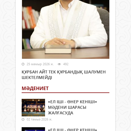
25 мамыр 2026 ж.
492
ҚҰРБАН АЙТ ТЕК ҚҰРБАНДЫҚ ШАЛУМЕН
ШЕКТЕЛМЕЙДІ
МӘДЕНИЕТ
«ЕЛ ІШІ - ӨНЕР КЕНІШІ»
МӘДЕНИ ШАРАСЫ
ЖАЛҒАСУДА
02 тамыз 2026 ж.
«ЕЛ ІШІ - ӨНЕР КЕНІШІ»