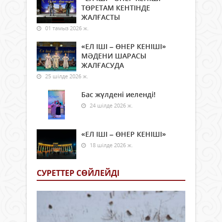
ТӨРЕТАМ КЕНТІНДЕ
ЖАЛҒАСТЫ
01 тамыз 2026 ж.
«ЕЛ ІШІ – ӨНЕР КЕНІШІ»
МӘДЕНИ ШАРАСЫ
ЖАЛҒАСУДА
25 шілде 2026 ж.
Бас жүлдені иеленді!
24 шілде 2026 ж.
«ЕЛ ІШІ – ӨНЕР КЕНІШІ»
18 шілде 2026 ж.
СУРЕТТЕР СӨЙЛЕЙДI