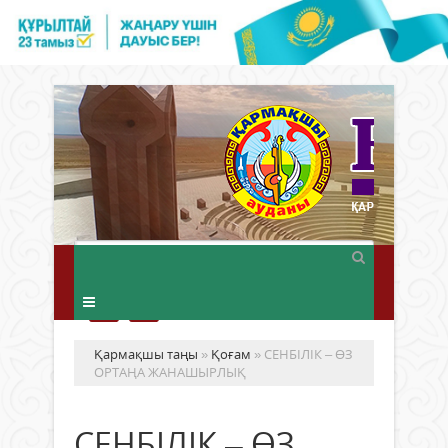
Қармақшы таңы
»
Қоғам
» СЕНБІЛІК – ӨЗ
ОРТАҢА ЖАНАШЫРЛЫҚ
СЕНБІЛІК – ӨЗ