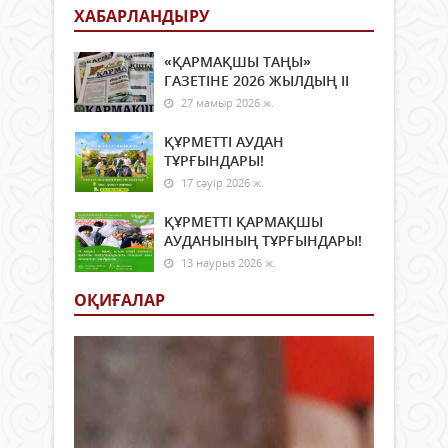
ХАБАРЛАНДЫРУ
«ҚАРМАҚШЫ ТАҢЫ»
ГАЗЕТІНЕ 2026 ЖЫЛДЫҢ ІI
27 мамыр 2026 ж.
ҚҰРМЕТТІ АУДАН
ТҰРҒЫНДАРЫ!
17 сәуір 2026 ж.
ҚҰРМЕТТІ ҚАРМАҚШЫ
АУДАНЫНЫҢ ТҰРҒЫНДАРЫ!
13 наурыз 2026 ж.
ОҚИҒАЛАР