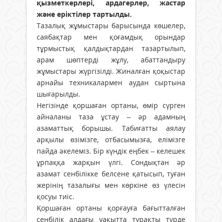
қызметкерлері, ардагерлер, жастар
және еріктілер тартылды.
Тазалық жұмыстары барысында көшелер,
саябақтар мен қоғамдық орындар
тұрмыстық қалдықтардан тазартылып,
арам шөптерді жұлу, абаттандыру
жұмыстары жүргізілді. Жиналған қоқыстар
арнайы техникалармен аудан сыртына
шығарылды.
Негізінде қоршаған ортаны, өмір сүрген
айналаны таза ұстау – әр адамның
азаматтық борышы. Табиғатты аялау
арқылы өзімізге, отбасымызға, елімізге
пайда әкелеміз. Бір күндік еңбек – келешек
ұрпаққа жарқын үлгі. Сондықтан әр
азамат сенбілікке белсене қатысып, туған
жерінің тазалығы мен көркіне өз үлесін
қосуы тиіс.
Қоршаған ортаны қорғауға бағытталған
сенбілік алдағы уақытта тұрақты түрде