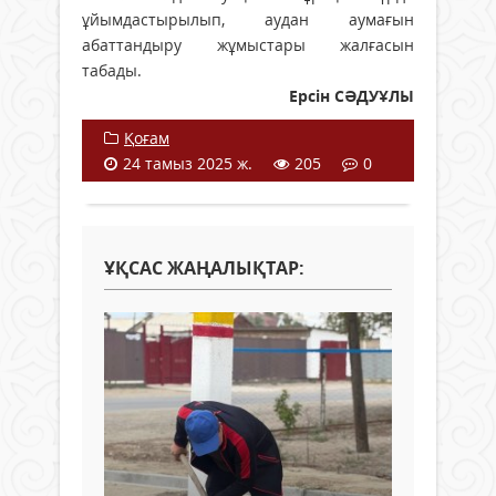
ұйымдастырылып, аудан аумағын
абаттандыру жұмыстары жалғасын
табады.
Ерсін СӘДУҰЛЫ
Қоғам
24 тамыз 2025 ж.
205
0
ҰҚСАС ЖАҢАЛЫҚТАР: