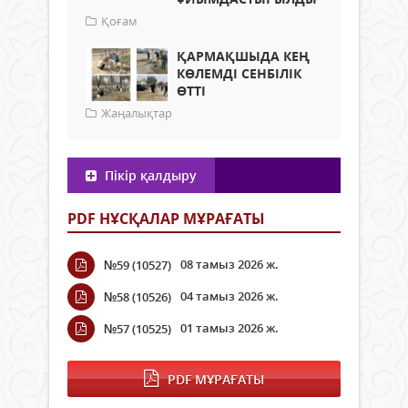
Қоғам
ҚАРМАҚШЫДА КЕҢ
КӨЛЕМДІ СЕНБІЛІК
ӨТТІ
Жаңалықтар
Пікір қалдыру
PDF НҰСҚАЛАР МҰРАҒАТЫ
08 тамыз 2026 ж.
№59 (10527)
04 тамыз 2026 ж.
№58 (10526)
01 тамыз 2026 ж.
№57 (10525)
PDF МҰРАҒАТЫ