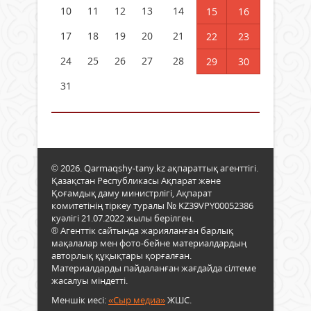
10
11
12
13
14
15
16
17
18
19
20
21
22
23
24
25
26
27
28
29
30
31
© 2026. Qarmaqshy-tany.kz ақпараттық агенттігі.
Қазақстан Республикасы Ақпарат және
Қоғамдық даму министрлігі, Ақпарат
комитетінің тіркеу туралы № KZ39VPY00052386
куәлігі 21.07.2022 жылы берілген.
® Агенттік сайтында жарияланған барлық
мақалалар мен фото-бейне материалдардың
авторлық құқықтары қорғалған.
Материалдарды пайдаланған жағдайда сілтеме
жасалуы міндетті.
Меншік иесі:
«Сыр медиа»
ЖШС.