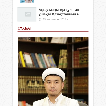
Ақтау маңында құлаған
ұшақта Қазақстанның 6
25 желтоқсан 2024 ж.
СҰХБАТ