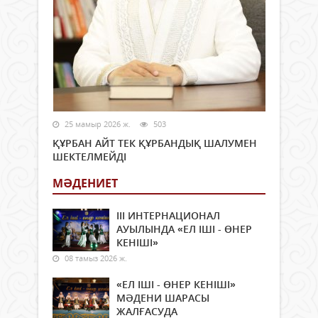
25 мамыр 2026 ж.
503
ҚҰРБАН АЙТ ТЕК ҚҰРБАНДЫҚ ШАЛУМЕН
ШЕКТЕЛМЕЙДІ
МӘДЕНИЕТ
ІІІ ИНТЕРНАЦИОНАЛ
АУЫЛЫНДА «ЕЛ ІШІ - ӨНЕР
КЕНІШІ»
08 тамыз 2026 ж.
«ЕЛ ІШІ - ӨНЕР КЕНІШІ»
МӘДЕНИ ШАРАСЫ
ЖАЛҒАСУДА