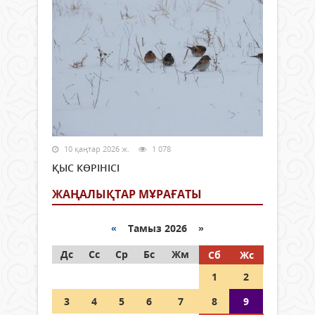
10 қаңтар 2026 ж.
1 078
ҚЫС КӨРІНІСІ
ЖАҢАЛЫҚТАР МҰРАҒАТЫ
«
Тамыз 2026 »
Дс
Сс
Ср
Бс
Жм
Сб
Жс
1
2
3
4
5
6
7
8
9