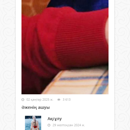
02 қаңтар 2025 ж.
3 613
Әженің ашуы
Ақсұлу
29 желтоқсан 2024 ж.