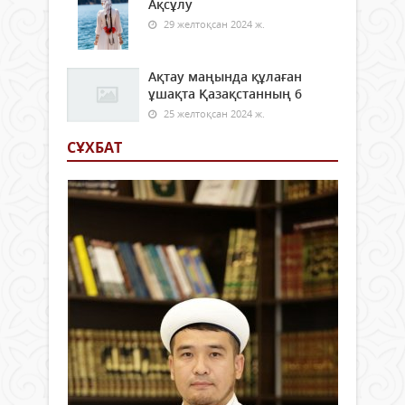
Ақсұлу
29 желтоқсан 2024 ж.
Ақтау маңында құлаған
ұшақта Қазақстанның 6
25 желтоқсан 2024 ж.
СҰХБАТ