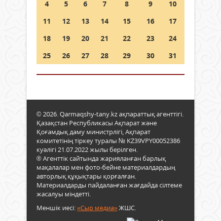
4
5
6
7
8
9
10
11
12
13
14
15
16
17
18
19
20
21
22
23
24
25
26
27
28
29
30
31
© 2026. Qarmaqshy-tany.kz ақпараттық агенттігі.
Қазақстан Республикасы Ақпарат және
Қоғамдық даму министрлігі, Ақпарат
комитетінің тіркеу туралы № KZ39VPY00052386
куәлігі 21.07.2022 жылы берілген.
® Агенттік сайтында жарияланған барлық
мақалалар мен фото-бейне материалдардың
авторлық құқықтары қорғалған.
Материалдарды пайдаланған жағдайда сілтеме
жасалуы міндетті.
Меншік иесі:
«Сыр медиа»
ЖШС.