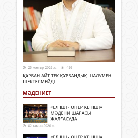
25 мамыр 2026 ж.
486
ҚҰРБАН АЙТ ТЕК ҚҰРБАНДЫҚ ШАЛУМЕН
ШЕКТЕЛМЕЙДІ
МӘДЕНИЕТ
«ЕЛ ІШІ - ӨНЕР КЕНІШІ»
МӘДЕНИ ШАРАСЫ
ЖАЛҒАСУДА
02 тамыз 2026 ж.
«ЕЛ ІШІ - ӨНЕР КЕНІШІ»