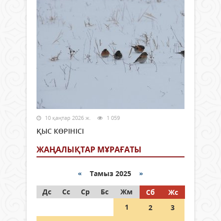
10 қаңтар 2026 ж.
1 059
ҚЫС КӨРІНІСІ
ЖАҢАЛЫҚТАР МҰРАҒАТЫ
«
Тамыз 2025
»
Дс
Сс
Ср
Бс
Жм
Сб
Жс
1
2
3