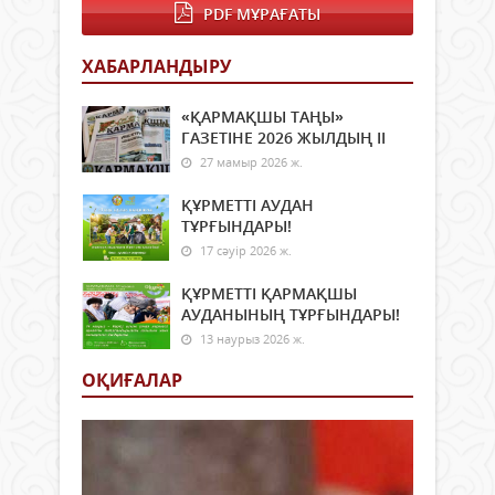
жол
адам
PDF МҰРАҒАТЫ
бар
бала
ғұм
руха
арна
ХАБАРЛАНДЫРУ
бай
Нияз
толы
молд
«ҚАРМАҚШЫ ТАҢЫ»
Тасб
ГАЗЕТІНЕ 2026 ЖЫЛДЫҢ ІI
рухы
27 мамыр 2026 ж.
бағы
Бұл
ҚҰРМЕТТІ АУДАН
игі
ТҰРҒЫНДАРЫ!
шар
17 сәуір 2026 ж.
ел
ард
ҚҰРМЕТТІ ҚАРМАҚШЫ
ұрпа
АУДАНЫНЫҢ ТҰРҒЫНДАРЫ!
ағай
жұр
13 наурыз 2026 ж.
мен
ОҚИҒАЛАР
ауыл
аза
қолд
Алла