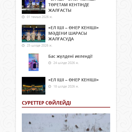
ТӨРЕТАМ КЕНТІНДЕ
ЖАЛҒАСТЫ
01 тамыз 2026 ж.
«ЕЛ ІШІ – ӨНЕР КЕНІШІ»
МӘДЕНИ ШАРАСЫ
ЖАЛҒАСУДА
25 шілде 2026 ж.
Бас жүлдені иеленді!
24 шілде 2026 ж.
«ЕЛ ІШІ – ӨНЕР КЕНІШІ»
18 шілде 2026 ж.
СУРЕТТЕР СӨЙЛЕЙДI