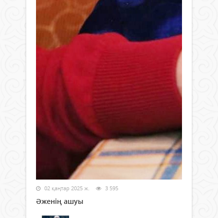
02 қаңтар 2025 ж.
3 595
Әженің ашуы