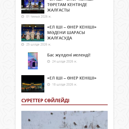
ТӨРЕТАМ КЕНТІНДЕ
ЖАЛҒАСТЫ
01 тамыз 2026 ж.
«ЕЛ ІШІ – ӨНЕР КЕНІШІ»
МӘДЕНИ ШАРАСЫ
ЖАЛҒАСУДА
25 шілде 2026 ж.
Бас жүлдені иеленді!
24 шілде 2026 ж.
«ЕЛ ІШІ – ӨНЕР КЕНІШІ»
18 шілде 2026 ж.
СУРЕТТЕР СӨЙЛЕЙДI