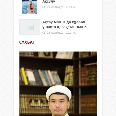
Ақсұлу
29 желтоқсан 2024 ж.
Ақтау маңында құлаған
ұшақта Қазақстанның 6
25 желтоқсан 2024 ж.
СҰХБАТ