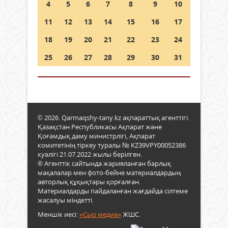
4
5
6
7
8
9
10
11
12
13
14
15
16
17
18
19
20
21
22
23
24
25
26
27
28
29
30
31
© 2026. Qarmaqshy-tany.kz ақпараттық агенттігі.
Қазақстан Республикасы Ақпарат және
Қоғамдық даму министрлігі, Ақпарат
комитетінің тіркеу туралы № KZ39VPY00052386
куәлігі 21.07.2022 жылы берілген.
® Агенттік сайтында жарияланған барлық
мақалалар мен фото-бейне материалдардың
авторлық құқықтары қорғалған.
Материалдарды пайдаланған жағдайда сілтеме
жасалуы міндетті.
Меншік иесі:
«Сыр медиа»
ЖШС.