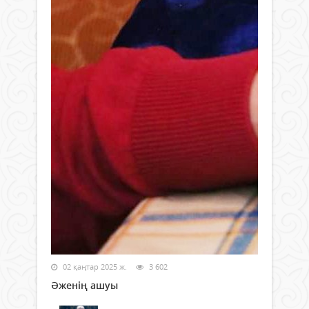
02 қаңтар 2025 ж.
3 602
Әженің ашуы