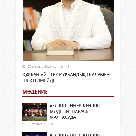
25 мамыр 2026 ж.
491
ҚҰРБАН АЙТ ТЕК ҚҰРБАНДЫҚ ШАЛУМЕН
ШЕКТЕЛМЕЙДІ
МӘДЕНИЕТ
«ЕЛ ІШІ - ӨНЕР КЕНІШІ»
МӘДЕНИ ШАРАСЫ
ЖАЛҒАСУДА
02 тамыз 2026 ж.
«ЕЛ ІШІ - ӨНЕР КЕНІШІ»