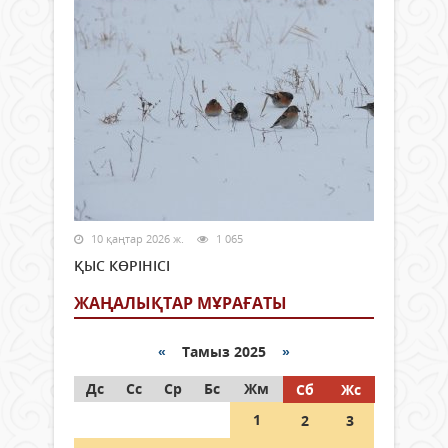
10 қаңтар 2026 ж.
1 065
ҚЫС КӨРІНІСІ
ЖАҢАЛЫҚТАР МҰРАҒАТЫ
«
Тамыз 2025
»
Дс
Сс
Ср
Бс
Жм
Сб
Жс
1
2
3