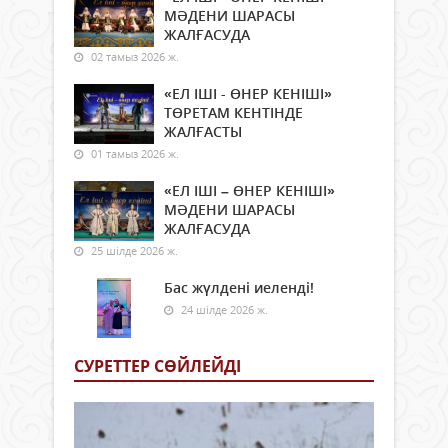
МӘДЕНИ ШАРАСЫ
ЖАЛҒАСУДА
02 тамыз 2026 ж.
«ЕЛ ІШІ - ӨНЕР КЕНІШІ»
ТӨРЕТАМ КЕНТІНДЕ
ЖАЛҒАСТЫ
01 тамыз 2026 ж.
«ЕЛ ІШІ – ӨНЕР КЕНІШІ»
МӘДЕНИ ШАРАСЫ
ЖАЛҒАСУДА
25 шілде 2026 ж.
Бас жүлдені иеленді!
24 шілде 2026 ж.
СУРЕТТЕР СӨЙЛЕЙДI