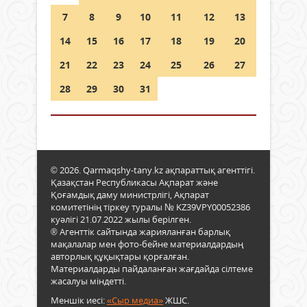
7
8
9
10
11
12
13
14
15
16
17
18
19
20
21
22
23
24
25
26
27
28
29
30
31
© 2026. Qarmaqshy-tany.kz ақпараттық агенттігі.
Қазақстан Республикасы Ақпарат және
Қоғамдық даму министрлігі, Ақпарат
комитетінің тіркеу туралы № KZ39VPY00052386
куәлігі 21.07.2022 жылы берілген.
® Агенттік сайтында жарияланған барлық
мақалалар мен фото-бейне материалдардың
авторлық құқықтары қорғалған.
Материалдарды пайдаланған жағдайда сілтеме
жасалуы міндетті.
Меншік иесі:
«Сыр медиа»
ЖШС.