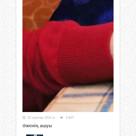
02 қаңтар 2025 ж.
3 607
Әженің ашуы