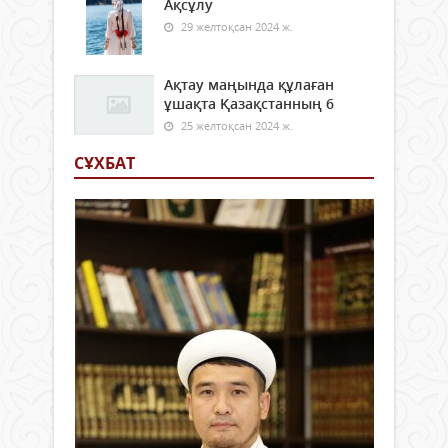
Ақсұлу
29 желтоқсан 2024 ж.
Ақтау маңында құлаған
ұшақта Қазақстанның 6
25 желтоқсан 2024 ж.
СҰХБАТ