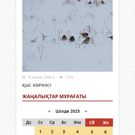
10 қаңтар 2026 ж.
1 072
ҚЫС КӨРІНІСІ
ЖАҢАЛЫҚТАР МҰРАҒАТЫ
«
Шілде 2025
»
Дс
Сс
Ср
Бс
Жм
Сб
Жс
1
2
3
4
5
6