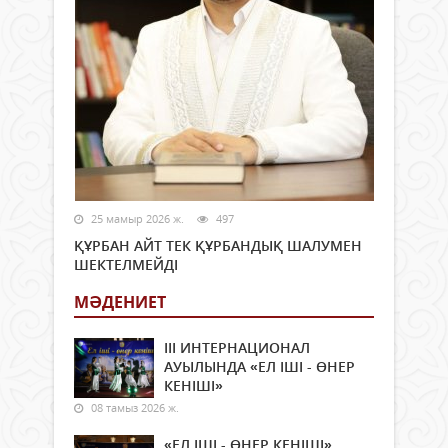
25 мамыр 2026 ж.
497
ҚҰРБАН АЙТ ТЕК ҚҰРБАНДЫҚ ШАЛУМЕН
ШЕКТЕЛМЕЙДІ
МӘДЕНИЕТ
ІІІ ИНТЕРНАЦИОНАЛ
АУЫЛЫНДА «ЕЛ ІШІ - ӨНЕР
КЕНІШІ»
08 тамыз 2026 ж.
«ЕЛ ІШІ - ӨНЕР КЕНІШІ»