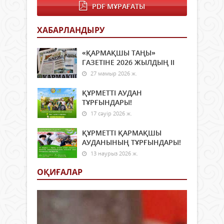
инве
PDF МҰРАҒАТЫ
жаңғ
Осы
ауыл
орай
шару
ХАБАРЛАНДЫРУ
білім
сала
«ҚАРМАҚШЫ ТАҢЫ»
жаса
ГАЗЕТІНЕ 2026 ЖЫЛДЫҢ ІI
әрбі
маң
27 мамыр 2026 ж.
қада
қоғ
ҚҰРМЕТТІ АУДАН
әлеу
ТҰРҒЫНДАРЫ!
экон
17 сәуір 2026 ж.
дам
тіке
ҚҰРМЕТТІ ҚАРМАҚШЫ
әсер
АУДАНЫНЫҢ ТҰРҒЫНДАРЫ!
етеді
13 наурыз 2026 ж.
сала
ОҚИҒАЛАР