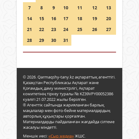
7
8
9
10
11
12
13
14
15
16
17
18
19
20
21
22
23
24
25
26
27
28
29
30
31
© 2026. Qarmaqshy-tany.kz ақпараттық агенттігі.
Қазақстан Республикасы Ақпарат және
Қоғамдық даму министрлігі, Ақпарат
комитетінің тіркеу туралы № KZ39VPY00052386
куәлігі 21.07.2022 жылы берілген.
® Агенттік сайтында жарияланған барлық
мақалалар мен фото-бейне материалдардың
авторлық құқықтары қорғалған.
Материалдарды пайдаланған жағдайда сілтеме
жасалуы міндетті.
Меншік иесі:
«Сыр медиа»
ЖШС.