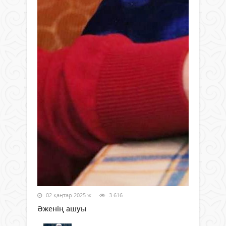
02 қаңтар 2025 ж.
3 616
Әженің ашуы