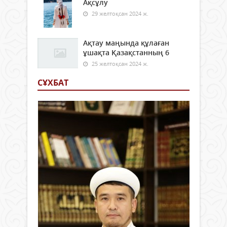
Ақсұлу
29 желтоқсан 2024 ж.
Ақтау маңында құлаған
ұшақта Қазақстанның 6
25 желтоқсан 2024 ж.
СҰХБАТ