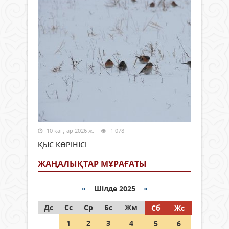
10 қаңтар 2026 ж.
1 078
ҚЫС КӨРІНІСІ
ЖАҢАЛЫҚТАР МҰРАҒАТЫ
«
Шілде 2025
»
Дс
Сс
Ср
Бс
Жм
Сб
Жс
1
2
3
4
5
6