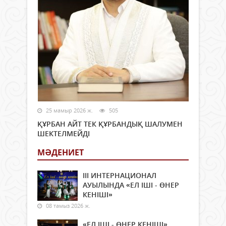
25 мамыр 2026 ж.
505
ҚҰРБАН АЙТ ТЕК ҚҰРБАНДЫҚ ШАЛУМЕН
ШЕКТЕЛМЕЙДІ
МӘДЕНИЕТ
ІІІ ИНТЕРНАЦИОНАЛ
АУЫЛЫНДА «ЕЛ ІШІ - ӨНЕР
КЕНІШІ»
08 тамыз 2026 ж.
«ЕЛ ІШІ - ӨНЕР КЕНІШІ»