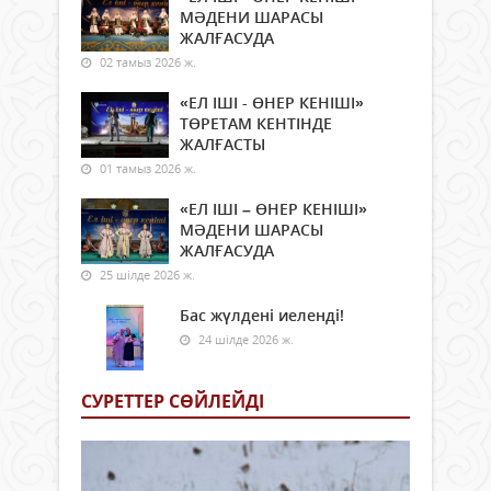
МӘДЕНИ ШАРАСЫ
ЖАЛҒАСУДА
02 тамыз 2026 ж.
«ЕЛ ІШІ - ӨНЕР КЕНІШІ»
ТӨРЕТАМ КЕНТІНДЕ
ЖАЛҒАСТЫ
01 тамыз 2026 ж.
«ЕЛ ІШІ – ӨНЕР КЕНІШІ»
МӘДЕНИ ШАРАСЫ
ЖАЛҒАСУДА
25 шілде 2026 ж.
Бас жүлдені иеленді!
24 шілде 2026 ж.
СУРЕТТЕР СӨЙЛЕЙДI