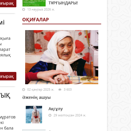
ТҰРҒЫНДАРЫ!
ығырақ
13 наурыз 2026 ж.
ОҚИҒАЛАР
мі
лқыға
ы
парат
иялық
ығырақ
02 қаңтар 2025 ж.
3 603
УЫҚ
Әженің ашуы
Ақсұлу
29 желтоқсан 2024 ж.
мұратов
кі
ен бала