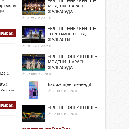
«ЕЛ ІШІ - ӨНЕР КЕНІШІ»
Тартысты
МӘДЕНИ ШАРАСЫ
ы...
ЖАЛҒАСУДА
02 тамыз 2026 ж.
«ЕЛ ІШІ - ӨНЕР КЕНІШІ»
ығырақ
ТӨРЕТАМ КЕНТІНДЕ
ЖАЛҒАСТЫ
01 тамыз 2026 ж.
«ЕЛ ІШІ – ӨНЕР КЕНІШІ»
МӘДЕНИ ШАРАСЫ
ЖАЛҒАСУДА
нда 5
25 шілде 2026 ж.
ңғыс
Бас жүлдені иеленді!
масы...
24 шілде 2026 ж.
ығырақ
«ЕЛ ІШІ – ӨНЕР КЕНІШІ»
18 шілде 2026 ж.