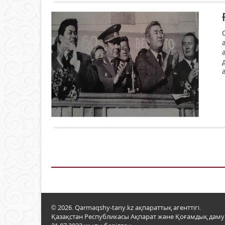
© 2026. Qarmaqshy-tany.kz ақпараттық агенттігі.
Қазақстан Республикасы Ақпарат және Қоғамдық даму м