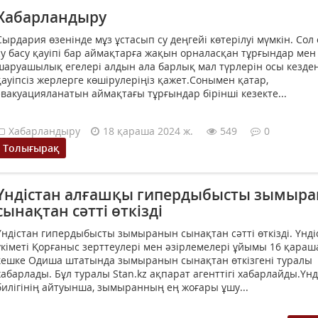
Хабарландыру
Сырдария өзенінде мұз ұстасып су деңгейі көтерілуі мүмкін. Сол 
су басу қауіпі бар аймақтарға жақын орналасқан тұрғындар мен
шаруашылық егелері алдын ала барлық мал түрлерін осы кезде
қауіпсіз жерлерге көшірулеріңіз қажет.Сонымен қатар,
эвакуацияланатын аймақтағы тұрғындар бірінші кезекте...
Хабарландыру
18 қараша 2024 ж.
549
0
Толығырақ
Үндістан алғашқы гипердыбысты зымыр
сынақтан сәтті өткізді
Үндістан гипердыбысты зымыранын сынақтан сәтті өткізді. Үнді
үкіметі Қорғаныс зерттеулері мен әзірлемелері ұйымы 16 қараша
кешке Одиша штатында зымыранын сынақтан өткізгені туралы
хабарлады. Бұл туралы Stan.kz ақпарат агенттігі хабарлайды.Үнд
билігінің айтуынша, зымыранның ең жоғары ұшу...