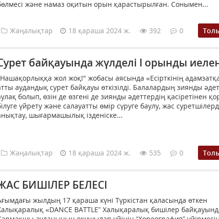
бөлмесі және намаз оқитын орын қарастырылған. Сонымен...
Жаңалықтар
18 қараша 2024 ж.
392
0
Тол
Сурет байқауында жүлделі І орынды иеле
"Нашақорлыққа жол жоқ!" жобасы аясында «Есірткінің адамзатқа
атты аудандық сурет байқауы өткізілді. Балалардың зиянды әде
аулақ болып, өзін де өзгені де зиянды әдеттердің қасіретінен қо
білуге үйрету және салауатты өмір сүруге баулу, жас суретшілерд
анықтау, шығармашылық ізденіске...
Жаңалықтар
18 қараша 2024 ж.
535
0
Тол
ЖАС БИШІЛЕР БЕЛЕСІ
Ағымдағы жылдың 17 қараша күні Түркістан қаласында өткен
Халықаралық «DANCE BATTLE” Халықаралық бишілер байқауынд
Қармақшы ауданының оқушылар үйінің “Хореография” үйірмесін