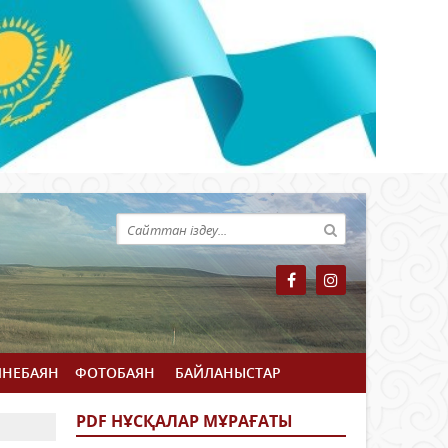
ЙНЕБАЯН
ФОТОБАЯН
БАЙЛАНЫСТАР
PDF НҰСҚАЛАР МҰРАҒАТЫ