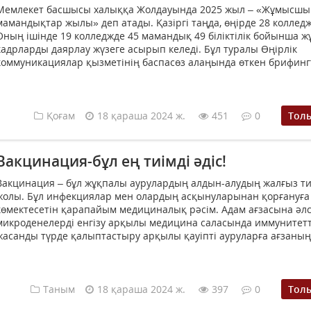
Мемлекет басшысы халыққа Жолдауында 2025 жыл – «Жұмысшы
мамандықтар жылы» деп атады. Қазіргі таңда, өңірде 28 колледж
Оның ішінде 19 колледжде 45 мамандық 49 біліктілік бойынша
кадрларды даярлау жүзеге асырып келеді. Бұл туралы Өңірлік
коммуникациялар қызметінің баспасөз алаңында өткен брифингт
Қоғам
18 қараша 2024 ж.
451
0
Тол
Вакцинация-бұл ең тиімді әдіс!
Вакцинация – бұл жұқпалы аурулардың алдын-алудың жалғыз ти
жолы. Бұл инфекциялар мен олардың асқынуларынан қорғануға
көмектесетін қарапайым медициналық рәсім. Адам ағзасына әлс
микроденелерді енгізу арқылы медицина саласында иммунитетт
жасанды түрде қалыптастыру арқылы қауіпті ауруларға ағзаның 
Таным
18 қараша 2024 ж.
397
0
Тол