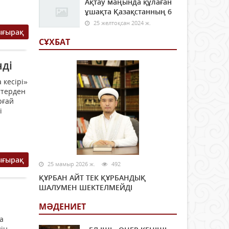
Ақтау маңында құлаған
ұшақта Қазақстанның 6
25 желтоқсан 2024 ж.
ығырақ
СҰХБАТ
нді
 кесірі»
ттерден
рғай
і
ығырақ
25 мамыр 2026 ж.
492
ҚҰРБАН АЙТ ТЕК ҚҰРБАНДЫҚ
ШАЛУМЕН ШЕКТЕЛМЕЙДІ
МӘДЕНИЕТ
а
ің