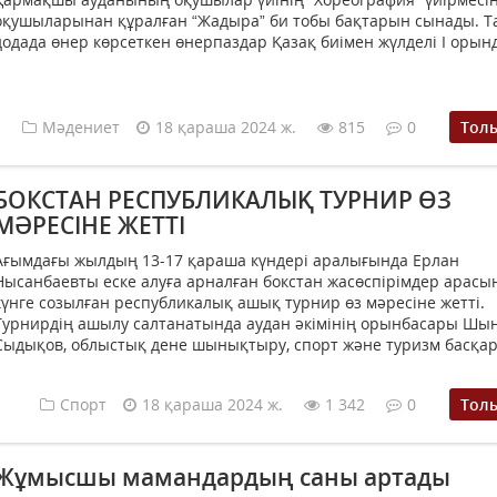
оқушыларынан құралған “Жадыра” би тобы бақтарын сынады. 
додада өнер көрсеткен өнерпаздар Қазақ биімен жүлделі І орынд
Мәдениет
18 қараша 2024 ж.
815
0
Тол
БОКСТАН РЕСПУБЛИКАЛЫҚ ТУРНИР ӨЗ
МӘРЕСІНЕ ЖЕТТІ
Ағымдағы жылдың 13-17 қараша күндері аралығында Ерлан
Нысанбаевты еске алуға арналған бокстан жасөспірімдер арасы
күнге созылған республикалық ашық турнир өз мәресіне жетті.
Турнирдің ашылу салтанатында аудан әкімінің орынбасары Шы
Сыдықов, облыстық дене шынықтыру, спорт және туризм басқар
Спорт
18 қараша 2024 ж.
1 342
0
Тол
Жұмысшы мамандардың саны артады