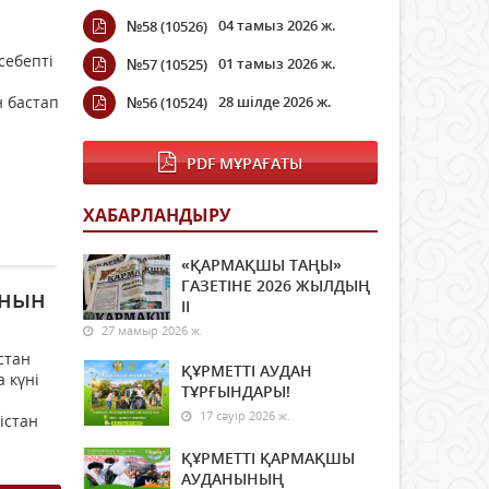
04 тамыз 2026 ж.
№58 (10526)
себепті
01 тамыз 2026 ж.
№57 (10525)
н бастап
28 шілде 2026 ж.
№56 (10524)
PDF МҰРАҒАТЫ
ХАБАРЛАНДЫРУ
«ҚАРМАҚШЫ ТАҢЫ»
ГАЗЕТІНЕ 2026 ЖЫЛДЫҢ
анын
ІI
27 мамыр 2026 ж.
стан
ҚҰРМЕТТІ АУДАН
 күні
ТҰРҒЫНДАРЫ!
17 сәуір 2026 ж.
істан
ҚҰРМЕТТІ ҚАРМАҚШЫ
АУДАНЫНЫҢ