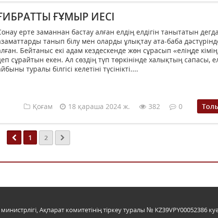
ҒИБРАТТЫ ҒҰМЫР ИЕСІ
Сонау ерте заманнан бастау алған елдің елдігін танытатын дегд
азаматтарды танып білу мен оларды ұлықтау ата-баба дәстүрін
алған. Бейтаныс екі адам кездескенде жөн сұрасып «еліңде кімің
деп сұрайтын екен. Ал сөздің түп төркінінде халықтың сапасы, е
айбыны туралы білгісі келетіні түсінікті....
Қоғам
18 қараша 2024 ж.
382
0
Тол
1
2
инистрлігі, Ақпарат комитетінің тіркеу туралы № KZ39VPY00052386 куә