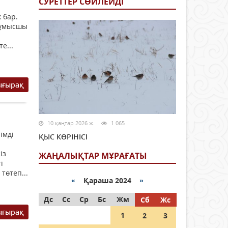
СУРЕТТЕР СӨЙЛЕЙДI
 бар.
 жұмысшы
е...
ығырақ
10 қаңтар 2026 ж.
1 065
імді
ҚЫС КӨРІНІСІ
із
ЖАҢАЛЫҚТАР МҰРАҒАТЫ
і
төтеп...
«
Қараша 2024
»
Дс
Сс
Ср
Бс
Жм
Сб
Жс
ығырақ
1
2
3