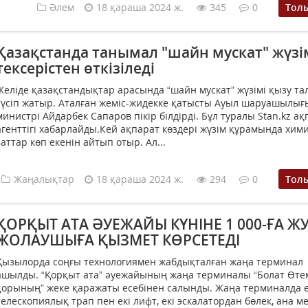
Әлем
18 қараша 2024 ж.
345
0
Тол
Қазақстанда танымал "шайн мускат" жүзі
тексерістен өткізіледі
Желіде қазақстандықтар арасында “шайн мускат” жүзімі қызу та
түсіп жатыр. Аталған жеміс-жидекке қатысты Ауыл шаруашылығ
министрі Айдарбек Сапаров пікір білдірді. Бұл туралы Stan.kz ақ
агенттігі хабарлайды.Кей ақпарат көздері жүзім құрамында хим
заттар көп екенін айтып отыр. Ал...
Жаңалықтар
18 қараша 2024 ж.
294
0
Тол
ҚОРҚЫТ АТА ӘУЕЖАЙЫ КҮНІНЕ 1 000-ҒА Ж
ЖОЛАУШЫҒА ҚЫЗМЕТ КӨРСЕТЕДІ
Қызылорда соңғы технологиямен жабдықталған жаңа терминал
ашылды. “Қорқыт ата” әуежайының жаңа терминалы “Болат Өте
қорының” жеке қаражаты есебінен салынды. Жаңа терминалда е
телескопиялық трап пен екі лифт, екі эскалатордан бөлек, ана м