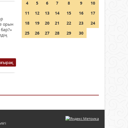
4
5
6
7
8
9
10
11
12
13
14
15
16
17
ар
18
19
20
21
22
23
24
де орын
 бар?»
25
26
27
28
29
30
лдің
ығырақ
лігі