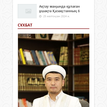
Ақтау маңында құлаған
ұшақта Қазақстанның 6
25 желтоқсан 2024 ж.
СҰХБАТ