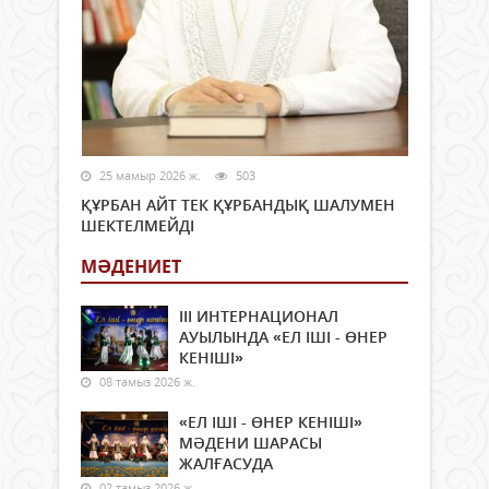
25 мамыр 2026 ж.
503
ҚҰРБАН АЙТ ТЕК ҚҰРБАНДЫҚ ШАЛУМЕН
ШЕКТЕЛМЕЙДІ
МӘДЕНИЕТ
ІІІ ИНТЕРНАЦИОНАЛ
АУЫЛЫНДА «ЕЛ ІШІ - ӨНЕР
КЕНІШІ»
08 тамыз 2026 ж.
«ЕЛ ІШІ - ӨНЕР КЕНІШІ»
МӘДЕНИ ШАРАСЫ
ЖАЛҒАСУДА
02 тамыз 2026 ж.