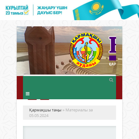
Қармақшы таңы
» Материалы за
05.05.2024
Тісі
сау