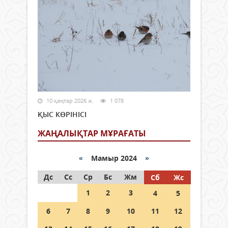
10 қаңтар 2026 ж.
1 078
ҚЫС КӨРІНІСІ
ЖАҢАЛЫҚТАР МҰРАҒАТЫ
«
Мамыр 2024
»
Дс
Сс
Ср
Бс
Жм
Сб
Жс
1
2
3
4
5
6
7
8
9
10
11
12