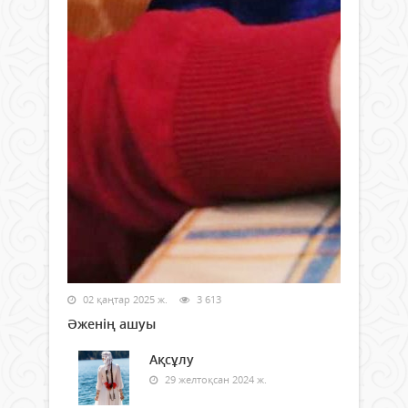
02 қаңтар 2025 ж.
3 613
Әженің ашуы
Ақсұлу
29 желтоқсан 2024 ж.