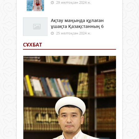
29 желтоқсан 2024 ж.
Ақтау маңында құлаған
ұшақта Қазақстанның 6
25 желтоқсан 2024 ж.
СҰХБАТ