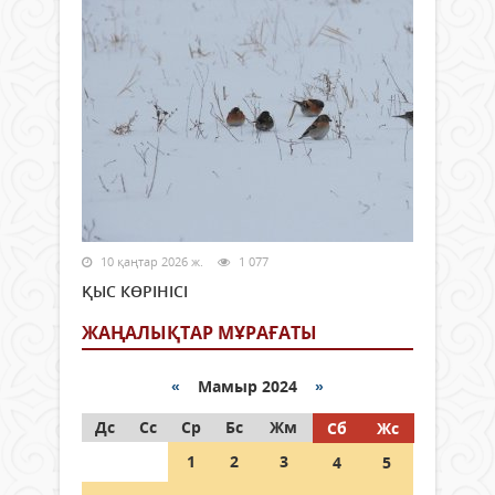
10 қаңтар 2026 ж.
1 077
ҚЫС КӨРІНІСІ
ЖАҢАЛЫҚТАР МҰРАҒАТЫ
«
Мамыр 2024
»
Дс
Сс
Ср
Бс
Жм
Сб
Жс
1
2
3
4
5