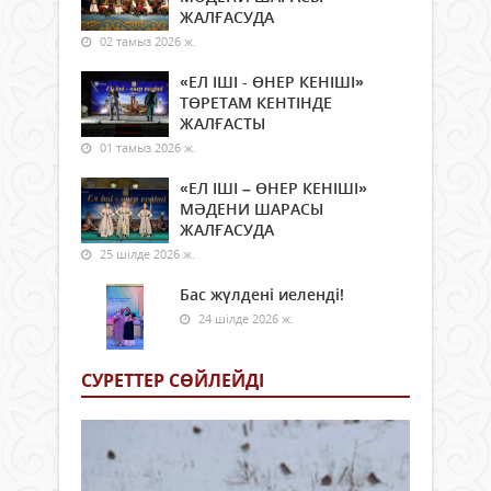
ЖАЛҒАСУДА
02 тамыз 2026 ж.
«ЕЛ ІШІ - ӨНЕР КЕНІШІ»
ТӨРЕТАМ КЕНТІНДЕ
ЖАЛҒАСТЫ
01 тамыз 2026 ж.
«ЕЛ ІШІ – ӨНЕР КЕНІШІ»
МӘДЕНИ ШАРАСЫ
ЖАЛҒАСУДА
25 шілде 2026 ж.
Бас жүлдені иеленді!
24 шілде 2026 ж.
СУРЕТТЕР СӨЙЛЕЙДI