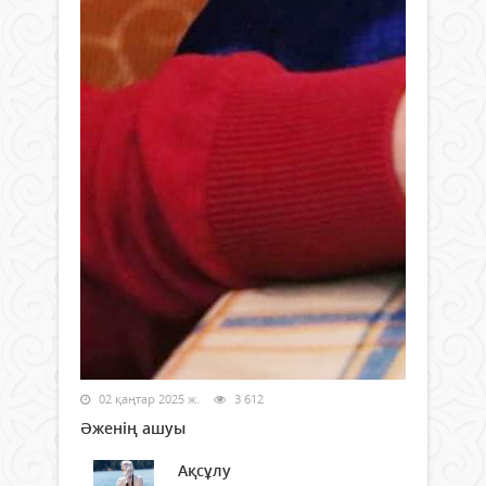
02 қаңтар 2025 ж.
3 612
Әженің ашуы
Ақсұлу