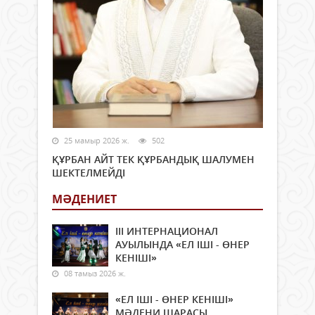
25 мамыр 2026 ж.
502
ҚҰРБАН АЙТ ТЕК ҚҰРБАНДЫҚ ШАЛУМЕН
ШЕКТЕЛМЕЙДІ
МӘДЕНИЕТ
ІІІ ИНТЕРНАЦИОНАЛ
АУЫЛЫНДА «ЕЛ ІШІ - ӨНЕР
КЕНІШІ»
08 тамыз 2026 ж.
«ЕЛ ІШІ - ӨНЕР КЕНІШІ»
МӘДЕНИ ШАРАСЫ