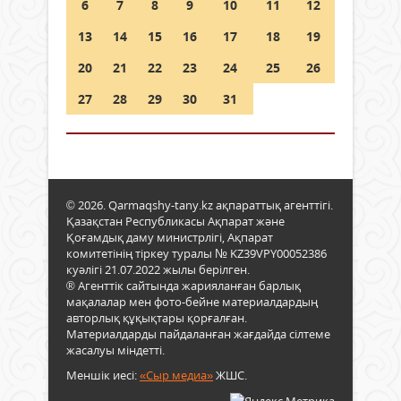
6
7
8
9
10
11
12
13
14
15
16
17
18
19
20
21
22
23
24
25
26
27
28
29
30
31
© 2026. Qarmaqshy-tany.kz ақпараттық агенттігі.
Қазақстан Республикасы Ақпарат және
Қоғамдық даму министрлігі, Ақпарат
комитетінің тіркеу туралы № KZ39VPY00052386
куәлігі 21.07.2022 жылы берілген.
® Агенттік сайтында жарияланған барлық
мақалалар мен фото-бейне материалдардың
авторлық құқықтары қорғалған.
Материалдарды пайдаланған жағдайда сілтеме
жасалуы міндетті.
Меншік иесі:
«Сыр медиа»
ЖШС.