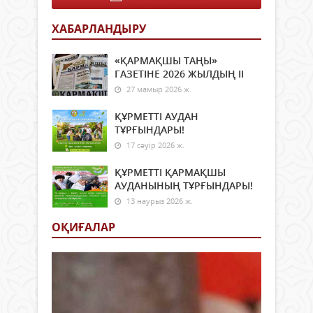
өнер
жалғ
ХАБАРЛАНДЫРУ
ғұм
соң
дейі
«ҚАРМАҚШЫ ТАҢЫ»
қызм
ГАЗЕТІНЕ 2026 ЖЫЛДЫҢ ІI
етіп,
27 мамыр 2026 ж.
өнер
бәйг
ҚҰРМЕТТІ АУДАН
оза
ТҰРҒЫНДАРЫ!
шауы
17 сәуір 2026 ж.
ел
мақ
ҚҰРМЕТТІ ҚАРМАҚШЫ
болғ
АУДАНЫНЫҢ ТҰРҒЫНДАРЫ!
тұлп
13 наурыз 2026 ж.
тұяғ
асы
ОҚИҒАЛАР
сын
Арн
Көш
еске
алуға