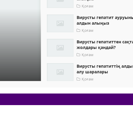
Қоғам
Вирусты гепатит ауруын
алдын алыңыз
Қоғам
Вирусты гепатиттен сақт
жолдары қандай?
Қоғам
Вирусты гепатиттің алды
алу шаралары
Қоғам