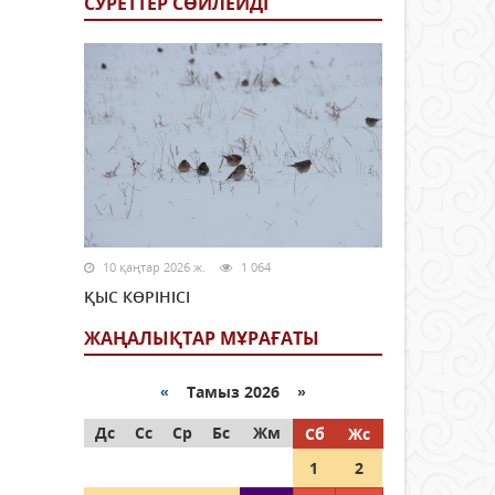
СУРЕТТЕР СӨЙЛЕЙДI
10 қаңтар 2026 ж.
1 064
ҚЫС КӨРІНІСІ
ЖАҢАЛЫҚТАР МҰРАҒАТЫ
«
Тамыз 2026 »
Дс
Сс
Ср
Бс
Жм
Сб
Жс
1
2