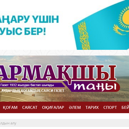
ҚОҒАМ
САЯСАТ
ОҚИҒАЛАР
ӘЛЕМ
ТАРИХ
СПОРТ
БЕ
алдын алу