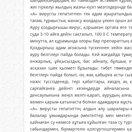
шалдыққандардың 80 пайыздан астамын құрайд
жиі тіркелуі жылдың жазғы-күзгі мезгілдерінде б
«А» вирусты гепатитпен тек адам ауыратындықт
тағам, тұрмыстық жанасу жолдары үлкен орын а
Ауру қоздырғышы-вирус, қоршаған ортаға өте төзі
суда 3-10 айға дейін сақталып, 100 0 С темпера
минутта, ал құрамында хлоры бар препараттың ә
Қоздырғыш адам ағзасына түскеннен кейін жас
ауру белгілері пайда болады. Кей жағдайда тұмауғ
енжарлық, ұйқысыздық, бас айналу, бұлшық ет
асқазан ішек қызметі бұзылады: тәбет төмендеп
белгілері пайда болып, оң жақ қабырға асты сы
нәжіс түссізденеді, тері қабаттары, көздің а
сарғайғанға дейінгі кезеңдерде айналасына
денсаулығына жеңіл желпі-қарап, аурудың алға
өзімен қарым-қатынаста болған адамдарға жұқт
«А» вирусты гепатиттің алдын алу шаралары-
балалар ұжымдарында (мектептер мен мектеп-
қайнаған су немесе құтыға құйылған таза су тү
сабындармен, бірмәртелік қолсүрткіштермен қа