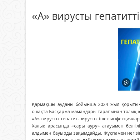
«А» вирусты гепатитт
Қармақшы ауданы бойынша 2024 жыл қорытындыс
ошақта Басқарма мамандары тарапынан толық іс 
«А» вирусты гепатит-вирусты ішек инфекциялары
Халық арасында «сары ауру» атауымен белгі
алдымен бауырды зақымдайды. Жұқпамен негізі