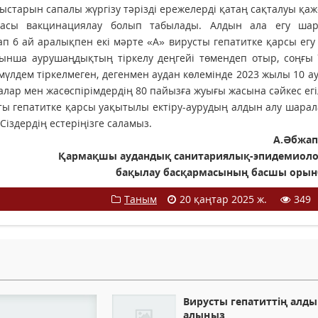
ыстарын сапалы жүргізу тәрізді ережелерді қатаң сақталуы қаж
икасы вакцинациялау болып табылады. Алдын ала егу ша
ап 6 ай аралықпен екі мәрте «А» вирусты гепатитке қарсы ег
ойынша аурушаңдықтың тіркелу деңгейі төмендеп отыр, соңғы
лдем тіркелмеген, дегенмен аудан көлемінде 2023 жылы 10 ау
алар мен жасөспірімдердің 80 пайызға жуығы жасына сәйкес егі
сты гепатитке қарсы уақытылы ектіру-аурудың алдын алу шар
іздердің естеріңізге саламыз.
А.Әбжап
Қармақшы аудандық санитариялық-эпидемиол
бақылау басқармасының басшы оры
Таным
20 қаңтар 2025 ж.
349
Вирусты гепатиттің алды
алыңыз