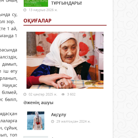
ен оның
ТҰРҒЫНДАРЫ!
13 наурыз 2026 ж.
ында су,
ОҚИҒАЛАР
лі зор.
те 1 ай,
ығанда 1
расында
лсіздік,
і дамып,
е іш өту
ырланып,
. Науқас
білмей,
02 қаңтар 2025 ж.
3 602
с бөліп,
Әженің ашуы
мдасқан
Ақсұлу
лаларға
29 желтоқсан 2024 ж.
н, сұйық
нып, топ