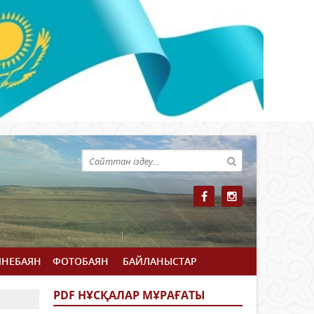
ЙНЕБАЯН
ФОТОБАЯН
БАЙЛАНЫСТАР
PDF НҰСҚАЛАР МҰРАҒАТЫ