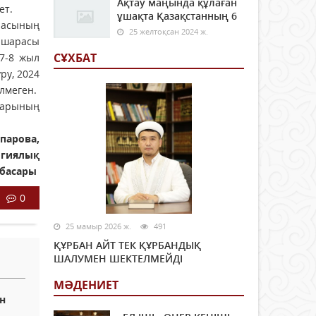
Ақтау маңында құлаған
ет.
ұшақта Қазақстанның 6
расының
25 желтоқсан 2024 ж.
у шарасы
СҰХБАТ
 7-8 жыл
ру, 2024
лмеген.
аларының
парова,
огиялық
нбасары
0
25 мамыр 2026 ж.
491
ҚҰРБАН АЙТ ТЕК ҚҰРБАНДЫҚ
ШАЛУМЕН ШЕКТЕЛМЕЙДІ
МӘДЕНИЕТ
н