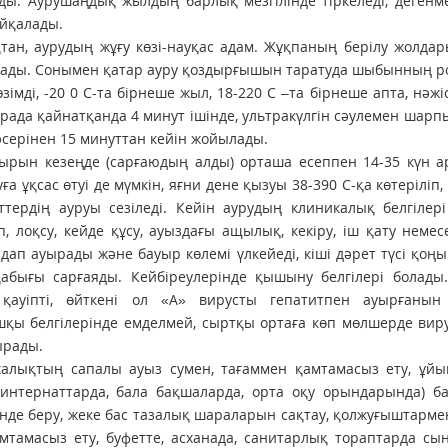
ы. Аурушаңдық жылдың барлық мезгілінде тіркеледі, дегенм
айқалады.
ан, аурудың жұғу көзі-науқас адам. Жұқпаның берілу жолдар
лады. Сонымен қатар ауру қоздырғышын таратуда шыбынның ро
мді, -20 0 С-та бірнеше жыл, 18-220 С –та бірнеше апта, нәжіс
турада қайнатқанда 4 минут ішінде, ультракүлгін сәулемен шарп
серінен 15 минуттан кейін жойылады.
ырын кезеңде (сарғаюдың алды) орташа есеппен 14-35 күн а
а ұқсас өтуі де мүмкін, яғни дене қызуы 38-390 С-қа көтеріліп, ә
тердің ауруы сезіледі. Кейін аурудың клиникалық белгілер
, лоқсу, кейде құсу, ауыздағы ащылық, кекіру, іш қату немес
здап ауырады және бауыр көлемі үлкейеді, кіші дәрет түсі қоң
қ қабығы сарғаяды. Кейбіреулерінде қышыну белгілері болады
 қауіпті, өйткені ол «А» вирусты гепатитпен ауырғанын 
шқы белгілерінде емделмей, сыртқы ортаға көп мөлшерде виру
ырады.
халықтың сапалы ауыз сумен, тағаммен қамтамасыз ету, ұйы
интернаттарда, бала бақшаларда, орта оқу орындарында) ба
рінде беру, жеке бас тазалық шараларын сақтау, қолжуғыштарме
мтамасыз ету, буфетте, асханада, санитарлық тораптарда сы