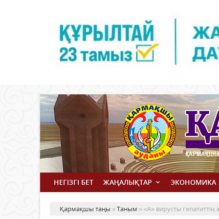
НЕГІЗГІ БЕТ
ЖАҢАЛЫҚТАР
ЭКОНОМИКА
Қармақшы таңы
»
Таным
» «А» вирусты гепатиттің 