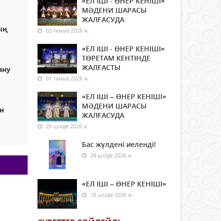
«ЕЛ ІШІ - ӨНЕР КЕНІШІ»
МӘДЕНИ ШАРАСЫ
ЖАЛҒАСУДА
ың
02 тамыз 2026 ж.
«ЕЛ ІШІ - ӨНЕР КЕНІШІ»
ТӨРЕТАМ КЕНТІНДЕ
ЖАЛҒАСТЫ
ану
01 тамыз 2026 ж.
«ЕЛ ІШІ – ӨНЕР КЕНІШІ»
МӘДЕНИ ШАРАСЫ
н
ЖАЛҒАСУДА
25 шілде 2026 ж.
Бас жүлдені иеленді!
24 шілде 2026 ж.
«ЕЛ ІШІ – ӨНЕР КЕНІШІ»
18 шілде 2026 ж.