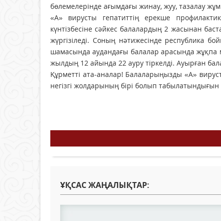
бөлемелерінде ағымдағы жинау, жуу, тазалау жұм
«А» вирусты гепатиттің ерекше профилакт
күнтізбесіне сәйкес балалардың 2 жасынан баст
жүргізіледі. Соның нәтижесінде республика б
шамасында аудандағы балалар арасында жұқпа мү
жылдың 12 айында 22 ауру тіркелді. Ауырған бал
Құрметті ата-аналар! Балаларыңызды «А» виру
негізгі жолдарының бірі болып табылатындығын С
ҰҚСАС ЖАҢАЛЫҚТАР: