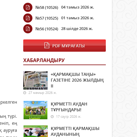
04 тамыз 2026 ж.
№58 (10526)
01 тамыз 2026 ж.
№57 (10525)
28 шілде 2026 ж.
№56 (10524)
PDF МҰРАҒАТЫ
ХАБАРЛАНДЫРУ
«ҚАРМАҚШЫ ТАҢЫ»
ГАЗЕТІНЕ 2026 ЖЫЛДЫҢ
ІI
27 мамыр 2026 ж.
ркелген
ҚҰРМЕТТІ АУДАН
ТҰРҒЫНДАРЫ!
ың түрі.
17 сәуір 2026 ж.
ніп, ең
ҚҰРМЕТТІ ҚАРМАҚШЫ
қ ауруға
АУДАНЫНЫҢ