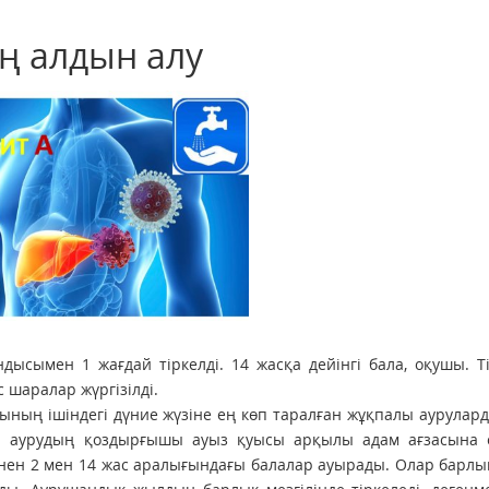
ің алдын алу
ымен 1 жағдай тіркелді. 14 жасқа дейінгі бала, оқушы. Ті
шаралар жүргізілді.
ның ішіндегі дүние жүзіне ең көп таралған жұқпалы аурулард
лі аурудың қоздырғышы ауыз қуысы арқылы адам ағзасына е
нен 2 мен 14 жас аралығындағы балалар ауырады. Олар барлы