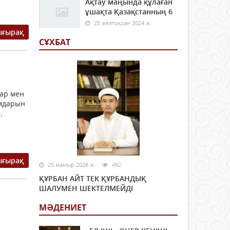
Ақтау маңында құлаған
ұшақта Қазақстанның 6
25 желтоқсан 2024 ж.
ығырақ
СҰХБАТ
тар мен
ымдарын
.
ығырақ
25 мамыр 2026 ж.
492
ҚҰРБАН АЙТ ТЕК ҚҰРБАНДЫҚ
ШАЛУМЕН ШЕКТЕЛМЕЙДІ
МӘДЕНИЕТ