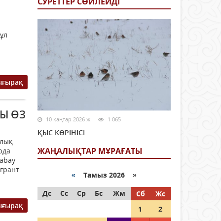
СУРЕТТЕР СӨЙЛЕЙДI
Бұл
ығырақ
Ы ӨЗ
10 қаңтар 2026 ж.
1 065
ҚЫС КӨРІНІСІ
алық
ЖАҢАЛЫҚТАР МҰРАҒАТЫ
рда
rabay
 грант
«
Тамыз 2026 »
Дс
Сс
Ср
Бс
Жм
Сб
Жс
ығырақ
1
2