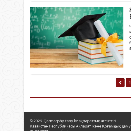
1
© 2026. Qarmaqshy-tany.kz ақпараттық агенттігі.
Қазақстан Республикасы Ақпарат және Қоғамдық даму м