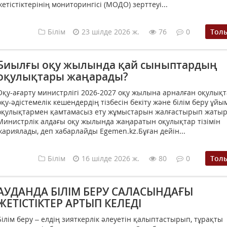
жетістіктерінің мониторингісі (МОДО) зерттеуі...
Білім
23 шілде 2026 ж.
76
0
Тол
Биылғы оқу жылында қай сыныптардың
оқулықтары жаңарады?
Оқу-ағарту министрлігі 2026-2027 оқу жылына арналған оқулық
оқу-әдістемелік кешендердің тізбесін бекіту және білім беру ұй
оқулықтармен қамтамасыз ету жұмыстарын жалғастырып жатыр
Министрлік алдағы оқу жылында жаңаратын оқулықтар тізімін
жариялады, деп хабарлайды Egemen.kz.Бұған дейін...
Білім
16 шілде 2026 ж.
80
0
Тол
АУДАНДА БІЛІМ БЕРУ САЛАСЫНДАҒЫ
ЖЕТІСТІКТЕР АРТЫП КЕЛЕДІ
Білім беру – елдің зияткерлік әлеуетін қалыптастырып, тұрақты