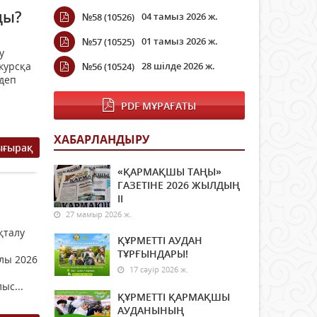
ды?
04 тамыз 2026 ж.
№58 (10526)
01 тамыз 2026 ж.
№57 (10525)
у
курсқа
28 шілде 2026 ж.
№56 (10524)
 деп
PDF МҰРАҒАТЫ
ХАБАРЛАНДЫРУ
ығырақ
«ҚАРМАҚШЫ ТАҢЫ»
ГАЗЕТІНЕ 2026 ЖЫЛДЫҢ
ІI
27 мамыр 2026 ж.
қталу
ҚҰРМЕТТІ АУДАН
ТҰРҒЫНДАРЫ!
лы 2026
17 сәуір 2026 ж.
ыс...
ҚҰРМЕТТІ ҚАРМАҚШЫ
АУДАНЫНЫҢ