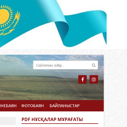
ЙНЕБАЯН
ФОТОБАЯН
БАЙЛАНЫСТАР
PDF НҰСҚАЛАР МҰРАҒАТЫ