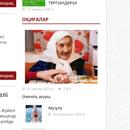
ТҰРҒЫНДАРЫ!
ығырақ
13 наурыз 2026 ж.
ОҚИҒАЛАР
нт
егін
ығырақ
02 қаңтар 2025 ж.
3 603
елі
Әженің ашуы
Ақсұлу
ы.Жүйелі
29 желтоқсан 2024 ж.
 кешенді
ңгейде