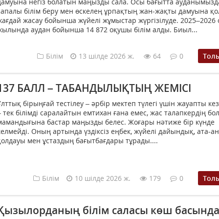
дамуына негіз болатын маңызды сала. Осы бағытта ауданымызд
сапалы білім беру мен өскелең ұрпақтың жан-жақты дамуына қ
жағдай жасау бойынша жүйелі жұмыстар жүргізілуде. 2025–2026 
жылында аудан бойынша 14 872 оқушы білім алды. Биыл...
Білім
13 шілде 2026 ж.
64
0
Тол
137 БАЛЛ – ТАБАНДЫЛЫҚТЫҢ ЖЕМІСІ
Ұлттық бірыңғай тестілеу – әрбір мектеп түлегі үшін жауапты кез
– тек білімді саралайтын емтихан ғана емес, жас талапкердің б
мамандығына бастар маңызды белес. Жоғары нәтиже бір күнде
келмейді. Оның артында үздіксіз еңбек, жүйелі дайындық, ата-а
қолдауы мен ұстаздың бағытбағдары тұрады....
Білім
10 шілде 2026 ж.
179
0
Тол
Қызылорданың білім саласы көш басынд