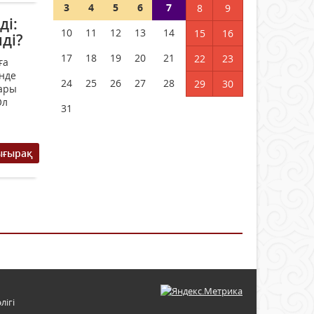
3
4
5
6
7
8
9
ді:
10
11
12
13
14
15
16
ді?
17
18
19
20
21
22
23
ға
нде
24
25
26
27
28
29
30
ғары
Ол
31
ығырақ
лігі