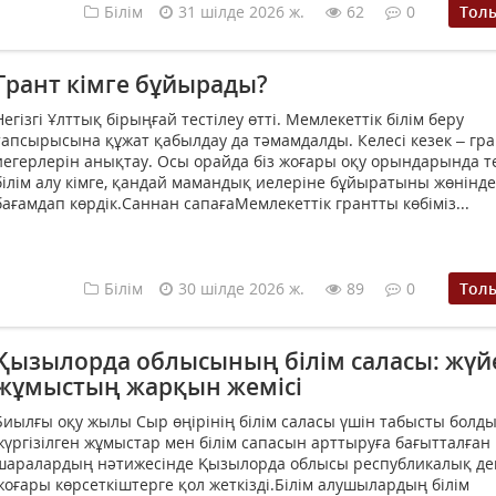
Білім
31 шілде 2026 ж.
62
0
Тол
Грант кімге бұйырады?
Негізгі Ұлттық бірыңғай тестілеу өтті. Мемлекеттік білім беру
тапсырысына құжат қабылдау да тәмамдалды. Келесі кезек – гра
иегерлерін анықтау. Осы орайда біз жоғары оқу орындарында т
білім алу кімге, қандай мамандық иелеріне бұйыратыны жөнінде
бағамдап көрдік.Саннан сапағаМемлекеттік грантты көбіміз...
Білім
30 шілде 2026 ж.
89
0
Тол
Қызылорда облысының білім саласы: жүй
жұмыстың жарқын жемісі
Биылғы оқу жылы Сыр өңірінің білім саласы үшін табысты болд
жүргізілген жұмыстар мен білім сапасын арттыруға бағытталған
шаралардың нәтижесінде Қызылорда облысы республикалық де
жоғары көрсеткіштерге қол жеткізді.Білім алушылардың білім