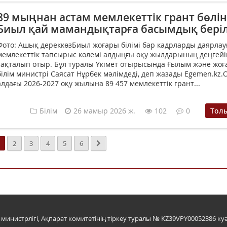
89 мыңнан астам мемлекеттік грант бөлін
Биыл қай мамандықтарға басымдық беріл
Фото: Ашық дереккөзБиыл жоғары білімі бар кадрларды даярлау
мемлекеттік тапсырыс көлемі алдыңғы оқу жылдарының деңгейі
сақталып отыр. Бұл туралы Үкімет отырысында Ғылым және жо
білім министрі Саясат Нұрбек мәлімдеді, деп жазады Egemen.kz.
алдағы 2026-2027 оқу жылына 89 457 мемлекеттік грант...
Білім
26 мамыр 2026 ж.
102
0
Тол
2
3
4
5
6
инистрлігі, Ақпарат комитетінің тіркеу туралы № KZ39VPY00052386 куә