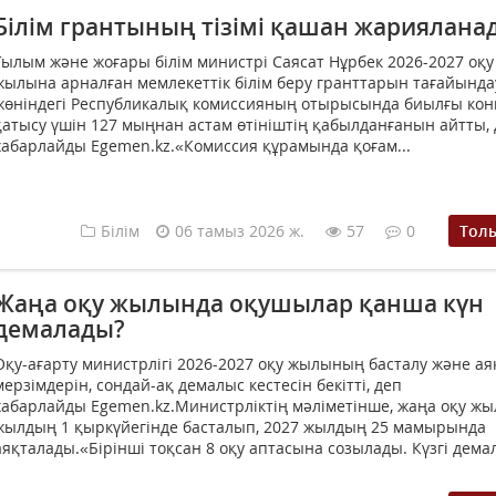
Білім грантының тізімі қашан жариялана
Ғылым және жоғары білім министрі Саясат Нұрбек 2026-2027 оқу
жылына арналған мемлекеттік білім беру гранттарын тағайында
жөніндегі Республикалық комиссияның отырысында биылғы кон
қатысу үшін 127 мыңнан астам өтініштің қабылданғанын айтты,
хабарлайды Egemen.kz.«Комиссия құрамында қоғам...
Білім
06 тамыз 2026 ж.
57
0
Тол
Жаңа оқу жылында оқушылар қанша күн
демалады?
Оқу-ағарту министрлігі 2026-2027 оқу жылының басталу және ая
мерзімдерін, сондай-ақ демалыс кестесін бекітті, деп
хабарлайды Egemen.kz.Министрліктің мәліметінше, жаңа оқу жы
жылдың 1 қыркүйегінде басталып, 2027 жылдың 25 мамырында
аяқталады.«Бірінші тоқсан 8 оқу аптасына созылады. Күзгі демал