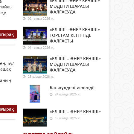
«ЕЛ ІШІ - ӨНЕР КЕНІШІ»
а
МӘДЕНИ ШАРАСЫ
олайлы
ЖАЛҒАСУДА
оқу
02 тамыз 2026 ж.
«ЕЛ ІШІ - ӨНЕР КЕНІШІ»
ығырақ
ТӨРЕТАМ КЕНТІНДЕ
ЖАЛҒАСТЫ
01 тамыз 2026 ж.
«ЕЛ ІШІ – ӨНЕР КЕНІШІ»
ең. Бұл
МӘДЕНИ ШАРАСЫ
олашақ
ЖАЛҒАСУДА
25 шілде 2026 ж.
наның
Бас жүлдені иеленді!
24 шілде 2026 ж.
ығырақ
«ЕЛ ІШІ – ӨНЕР КЕНІШІ»
18 шілде 2026 ж.
а