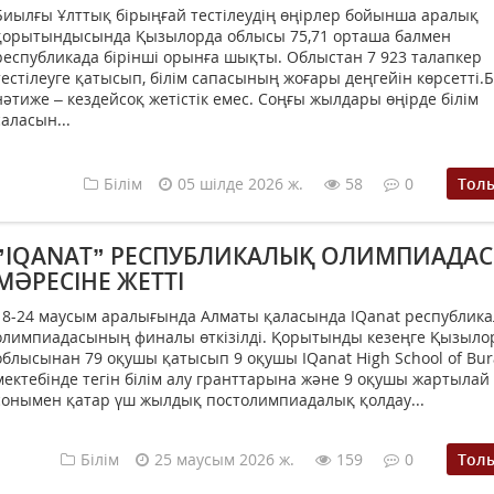
Биылғы Ұлттық бірыңғай тестілеудің өңірлер бойынша аралық
қорытындысында Қызылорда облысы 75,71 орташа балмен
республикада бірінші орынға шықты. Облыстан 7 923 талапкер
тестілеуге қатысып, білім сапасының жоғары деңгейін көрсетті.
нәтиже – кездейсоқ жетістік емес. Соңғы жылдары өңірде білім
саласын...
Білім
05 шілде 2026 ж.
58
0
Тол
”IQANAT” РЕСПУБЛИКАЛЫҚ ОЛИМПИАДАС
МӘРЕСІНЕ ЖЕТТІ
18-24 маусым аралығында Алматы қаласында IQanat республик
олимпиадасының финалы өткізілді. Қорытынды кезеңге Қызыло
облысынан 79 оқушы қатысып 9 оқушы IQanat High School of Bu
мектебінде тегін білім алу гранттарына және 9 оқушы жартылай
сонымен қатар үш жылдық постолимпиадалық қолдау...
Білім
25 маусым 2026 ж.
159
0
Тол