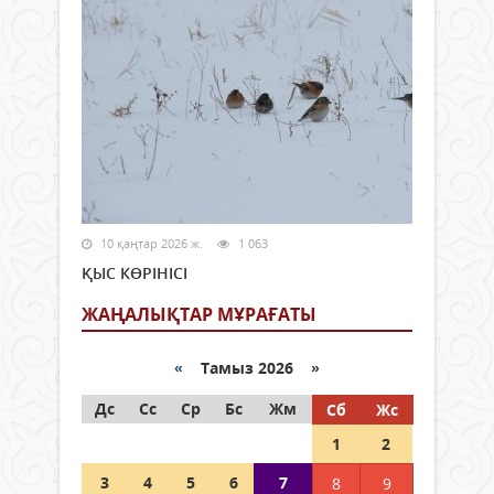
10 қаңтар 2026 ж.
1 063
ҚЫС КӨРІНІСІ
ЖАҢАЛЫҚТАР МҰРАҒАТЫ
«
Тамыз 2026 »
Дс
Сс
Ср
Бс
Жм
Сб
Жс
1
2
3
4
5
6
7
8
9