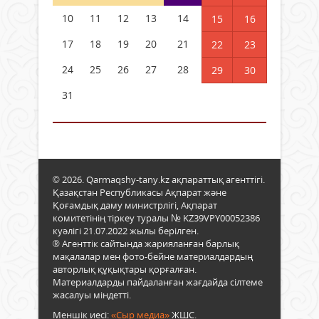
10
11
12
13
14
15
16
17
18
19
20
21
22
23
24
25
26
27
28
29
30
31
© 2026. Qarmaqshy-tany.kz ақпараттық агенттігі.
Қазақстан Республикасы Ақпарат және
Қоғамдық даму министрлігі, Ақпарат
комитетінің тіркеу туралы № KZ39VPY00052386
куәлігі 21.07.2022 жылы берілген.
® Агенттік сайтында жарияланған барлық
мақалалар мен фото-бейне материалдардың
авторлық құқықтары қорғалған.
Материалдарды пайдаланған жағдайда сілтеме
жасалуы міндетті.
Меншік иесі:
«Сыр медиа»
ЖШС.