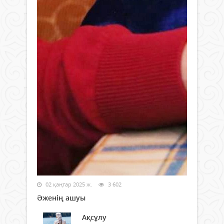
02 қаңтар 2025 ж.
3 602
Әженің ашуы
Ақсұлу