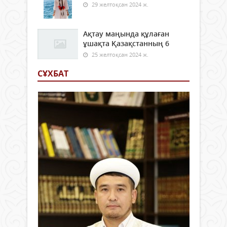
29 желтоқсан 2024 ж.
Ақтау маңында құлаған
ұшақта Қазақстанның 6
25 желтоқсан 2024 ж.
СҰХБАТ