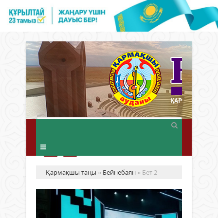
Қармақшы таңы
»
Бейнебаян
» Бет 2
Ди
Құ
Қа