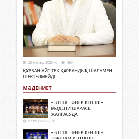
25 мамыр 2026 ж.
490
ҚҰРБАН АЙТ ТЕК ҚҰРБАНДЫҚ ШАЛУМЕН
ШЕКТЕЛМЕЙДІ
МӘДЕНИЕТ
«ЕЛ ІШІ - ӨНЕР КЕНІШІ»
МӘДЕНИ ШАРАСЫ
ЖАЛҒАСУДА
02 тамыз 2026 ж.
«ЕЛ ІШІ - ӨНЕР КЕНІШІ»
ТӨРЕТАМ КЕНТІНДЕ