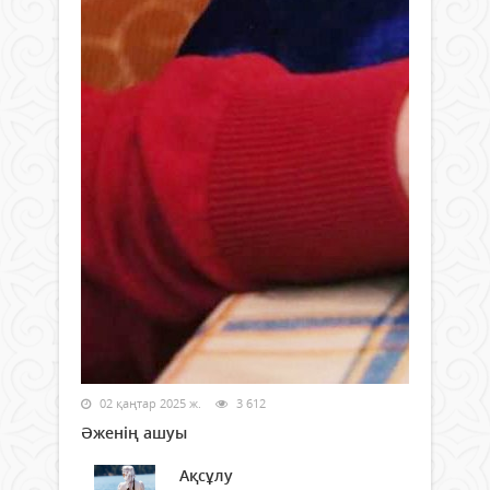
02 қаңтар 2025 ж.
3 612
Әженің ашуы
Ақсұлу