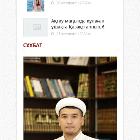
29 желтоқсан 2024 ж.
Ақтау маңында құлаған
ұшақта Қазақстанның 6
25 желтоқсан 2024 ж.
СҰХБАТ