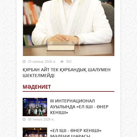
25 мамыр 2026 ж.
502
ҚҰРБАН АЙТ ТЕК ҚҰРБАНДЫҚ ШАЛУМЕН
ШЕКТЕЛМЕЙДІ
МӘДЕНИЕТ
ІІІ ИНТЕРНАЦИОНАЛ
АУЫЛЫНДА «ЕЛ ІШІ - ӨНЕР
КЕНІШІ»
08 тамыз 2026 ж.
«ЕЛ ІШІ - ӨНЕР КЕНІШІ»
МӘДЕНИ ШАРАСЫ