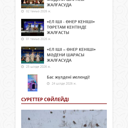
ЖАЛҒАСУДА
02 тамыз 2026 ж.
«ЕЛ ІШІ - ӨНЕР КЕНІШІ»
ТӨРЕТАМ КЕНТІНДЕ
ЖАЛҒАСТЫ
01 тамыз 2026 ж.
«ЕЛ ІШІ – ӨНЕР КЕНІШІ»
МӘДЕНИ ШАРАСЫ
ЖАЛҒАСУДА
25 шілде 2026 ж.
Бас жүлдені иеленді!
24 шілде 2026 ж.
СУРЕТТЕР СӨЙЛЕЙДI