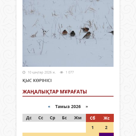
10 қаңтар 2026 ж.
1 077
ҚЫС КӨРІНІСІ
ЖАҢАЛЫҚТАР МҰРАҒАТЫ
«
Тамыз 2026 »
Дс
Сс
Ср
Бс
Жм
Сб
Жс
1
2