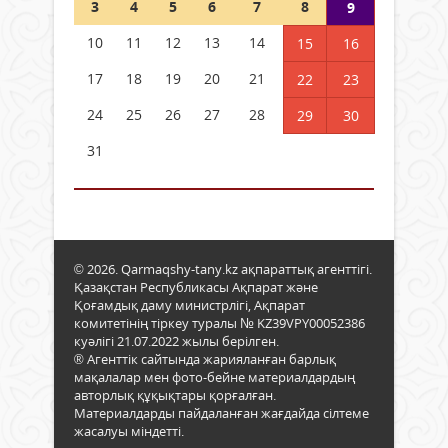
3
4
5
6
7
8
9
10
11
12
13
14
15
16
17
18
19
20
21
22
23
24
25
26
27
28
29
30
31
© 2026. Qarmaqshy-tany.kz ақпараттық агенттігі.
Қазақстан Республикасы Ақпарат және
Қоғамдық даму министрлігі, Ақпарат
комитетінің тіркеу туралы № KZ39VPY00052386
куәлігі 21.07.2022 жылы берілген.
® Агенттік сайтында жарияланған барлық
мақалалар мен фото-бейне материалдардың
авторлық құқықтары қорғалған.
Материалдарды пайдаланған жағдайда сілтеме
жасалуы міндетті.