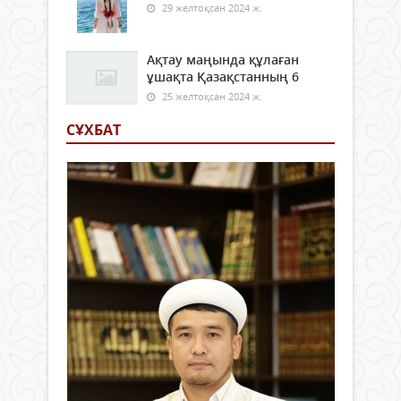
29 желтоқсан 2024 ж.
Ақтау маңында құлаған
ұшақта Қазақстанның 6
25 желтоқсан 2024 ж.
СҰХБАТ