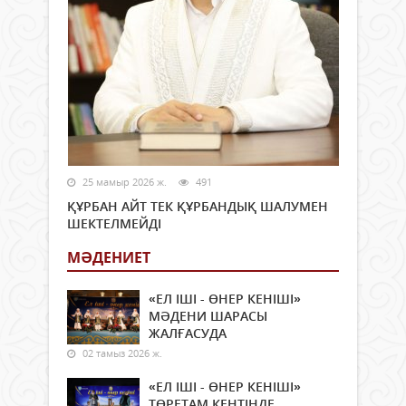
25 мамыр 2026 ж.
491
ҚҰРБАН АЙТ ТЕК ҚҰРБАНДЫҚ ШАЛУМЕН
ШЕКТЕЛМЕЙДІ
МӘДЕНИЕТ
«ЕЛ ІШІ - ӨНЕР КЕНІШІ»
МӘДЕНИ ШАРАСЫ
ЖАЛҒАСУДА
02 тамыз 2026 ж.
«ЕЛ ІШІ - ӨНЕР КЕНІШІ»
ТӨРЕТАМ КЕНТІНДЕ