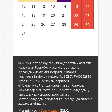
10
11
12
13
14
15
16
17
18
19
20
21
22
23
24
25
26
27
28
29
30
31
© 2026. Qarmaqshy-tany.kz ақпараттық агенттігі.
Қазақстан Республикасы Ақпарат және
Қоғамдық даму министрлігі, Ақпарат
комитетінің тіркеу туралы № KZ39VPY00052386
куәлігі 21.07.2022 жылы берілген.
® Агенттік сайтында жарияланған барлық
мақалалар мен фото-бейне материалдардың
авторлық құқықтары қорғалған.
Материалдарды пайдаланған жағдайда сілтеме
жасалуы міндетті.
Меншік иесі:
«Сыр медиа»
ЖШС.