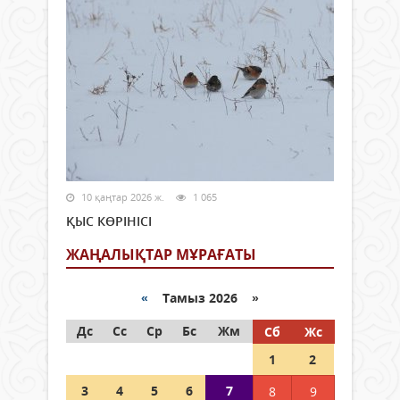
10 қаңтар 2026 ж.
1 065
ҚЫС КӨРІНІСІ
ЖАҢАЛЫҚТАР МҰРАҒАТЫ
«
Тамыз 2026 »
Дс
Сс
Ср
Бс
Жм
Сб
Жс
1
2
3
4
5
6
7
8
9