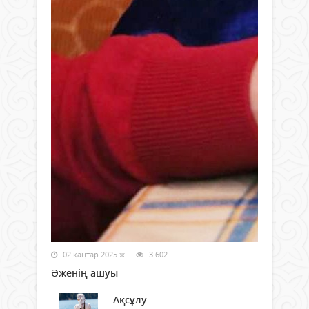
02 қаңтар 2025 ж.
3 602
Әженің ашуы
Ақсұлу