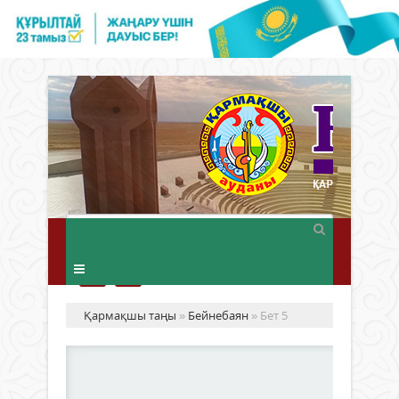
Қармақшы таңы
»
Бейнебаян
» Бет 5
«М
бір
ға