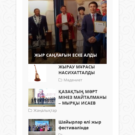
ЖЫР САҢЛАҒЫН ЕСКЕ АЛДЫ
ЖЫРАУ МҰРАСЫ
НАСИХАТТАЛДЫ
Мәдениет
ҚАЗАҚТЫҢ МӘРТ
МІНЕЗ МАЙТАЛМАНЫ
– МЫРҚЫ ИСАЕВ
Жаңалықтар
Шайырлар елі жыр
фестивалінде
---