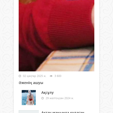
02 қаңтар 2025 ж.
3 600
Әженің ашуы
Ақсұлу
29 желтоқсан 2024 ж.
Ақтау маңында құлаған