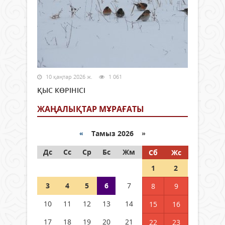
10 қаңтар 2026 ж.
1 061
ҚЫС КӨРІНІСІ
ЖАҢАЛЫҚТАР МҰРАҒАТЫ
«
Тамыз 2026 »
Дс
Сс
Ср
Бс
Жм
Сб
Жс
1
2
3
4
5
6
7
8
9
10
11
12
13
14
15
16
17
18
19
20
21
22
23