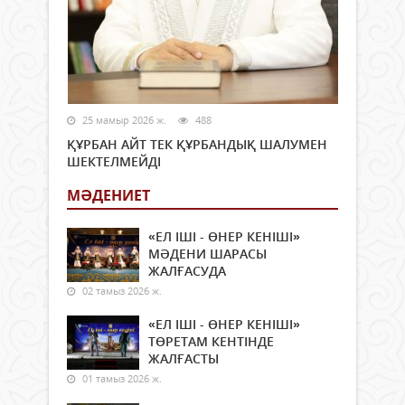
25 мамыр 2026 ж.
488
ҚҰРБАН АЙТ ТЕК ҚҰРБАНДЫҚ ШАЛУМЕН
ШЕКТЕЛМЕЙДІ
МӘДЕНИЕТ
«ЕЛ ІШІ - ӨНЕР КЕНІШІ»
МӘДЕНИ ШАРАСЫ
ЖАЛҒАСУДА
02 тамыз 2026 ж.
«ЕЛ ІШІ - ӨНЕР КЕНІШІ»
ТӨРЕТАМ КЕНТІНДЕ
ЖАЛҒАСТЫ
01 тамыз 2026 ж.