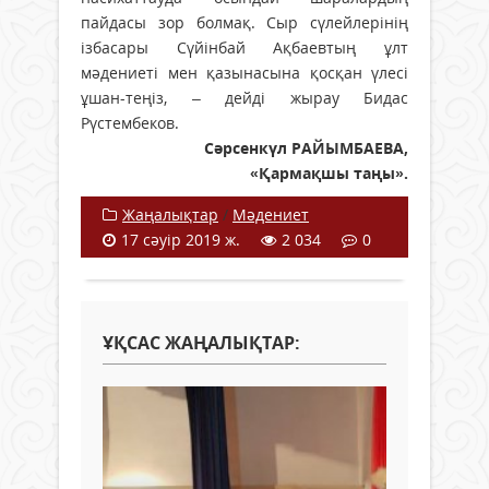
пайдасы зор болмақ. Сыр сүлейлерінің
ізбасары Сүйінбай Ақбаевтың ұлт
мәдениеті мен қазынасына қосқан үлесі
ұшан-теңіз, – дейді жырау Бидас
Рүстембеков.
Сәрсенкүл РАЙЫМБАЕВА,
«Қармақшы таңы».
Жаңалықтар
/
Мәдениет
17 сәуір 2019 ж.
2 034
0
ҰҚСАС ЖАҢАЛЫҚТАР: