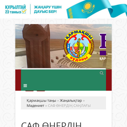
Қармақшы таңы
»
Жаңалықтар
»
Мәдениет
» САФ ӨНЕРДІҢ САҢЛАҒЫ
САФ ӨНЕРДІҢ