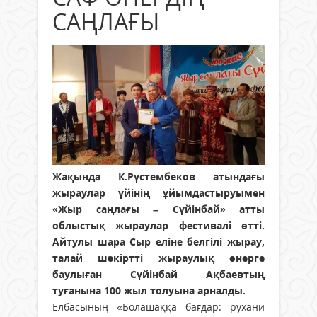
САҢЛАҒЫ
Жақында К.Рүстембеков атындағы
жыраулар үйінің ұйымдастыруымен
«Жыр саңлағы – Сүйінбай» атты
облыстық жыраулар фестивалі өтті.
Айтулы шара Сыр еліне белгілі жырау,
талай шәкіртті жыраулық өнерге
баулыған Сүйінбай Ақбаевтың
туғанына 100 жыл толуына арналды.
Елбасының «Болашаққа бағдар: рухани