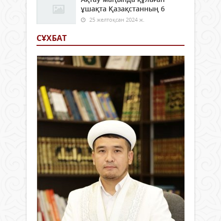
ұшақта Қазақстанның 6
25 желтоқсан 2024 ж.
СҰХБАТ