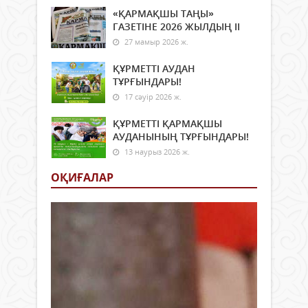
«ҚАРМАҚШЫ ТАҢЫ»
ГАЗЕТІНЕ 2026 ЖЫЛДЫҢ ІI
27 мамыр 2026 ж.
ҚҰРМЕТТІ АУДАН
ТҰРҒЫНДАРЫ!
17 сәуір 2026 ж.
ҚҰРМЕТТІ ҚАРМАҚШЫ
АУДАНЫНЫҢ ТҰРҒЫНДАРЫ!
13 наурыз 2026 ж.
ОҚИҒАЛАР