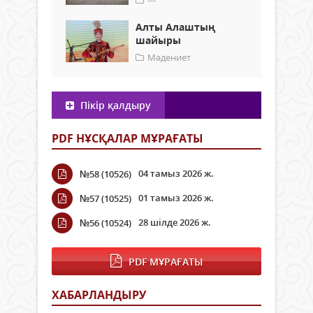
Алты Алаштың
шайыры
Мәдениет
Пікір қалдыру
PDF НҰСҚАЛАР МҰРАҒАТЫ
04 тамыз 2026 ж.
№58 (10526)
01 тамыз 2026 ж.
№57 (10525)
28 шілде 2026 ж.
№56 (10524)
PDF МҰРАҒАТЫ
ХАБАРЛАНДЫРУ