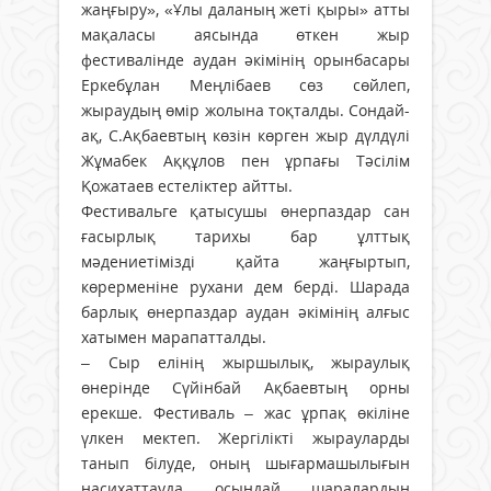
жаңғыру», «Ұлы даланың жеті қыры» атты
мақаласы аясында өткен жыр
фестивалінде аудан әкімінің орынбасары
Еркебұлан Меңлібаев сөз сөйлеп,
жыраудың өмір жолына тоқталды. Сондай-
ақ, С.Ақбаевтың көзін көрген жыр дүлдүлі
Жұмабек Аққұлов пен ұрпағы Тәсілім
Қожатаев естеліктер айтты.
Фестивальге қатысушы өнерпаздар сан
ғасырлық тарихы бар ұлттық
мәдениетімізді қайта жаңғыртып,
көрерменіне рухани дем берді. Шарада
барлық өнерпаздар аудан әкімінің алғыс
хатымен марапатталды.
– Сыр елінің жыршылық, жыраулық
өнерінде Сүйінбай Ақбаевтың орны
ерекше. Фестиваль – жас ұрпақ өкіліне
үлкен мектеп. Жергілікті жырауларды
танып білуде, оның шығармашылығын
насихаттауда осындай шаралардың