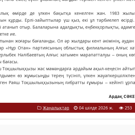
лық өмірде де үлкен бақытқа кенелген жан. 1983 жылы
ын құрды. Ерлі-зайыптылар үш қыз, екі ұл тәрбиелеп өсірді.
і атанып отыр. Балаларына адалдықты, еңбекқорлықты, адамге
етке ие.
пынан жоғары бағаланды. Ол әр жылдары кент әкімінің, аудан 
тар «Нұр Отан» партиясының облыстық филиалының Алғыс ха
ұрлыбек Нәлібаевтың Алғыс хатымен марапатталуы – оның кө
ы бағасы.
аяш Тоқшылыққызы жас мамандарға әрдайым ақыл-кеңесін айтып
алдымен өз жұмысыңды терең түсініп, үлкен жауапкершілікпе
енген Раяш Тоқшылыққызының ғибратты ғұмыры – кейінгі ұрпа
Ардақ СӘК
Жаңалықтар
04 шілде 2026 ж.
253