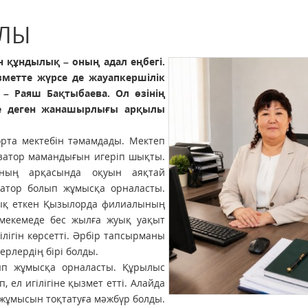
ЙЛЫ
құндылық – оның адал еңбегі.
зметте жүрсе де жауапкершілік
 – Раяш Бақтыбаева. Ол өзінің
е деген жанашырлығы арқылы
та мектебін тәмамдады. Мектеп
изатор мамандығын игеріп шықты.
ның арқасында оқуын аяқтай
затор болып жұмысқа орналасты.
лық еткен Қызылорда филиалының
 мекемеде бес жылға жуық уақыт
лігін көрсетті. Әрбір тапсырманы
рлердің бірі болды.
п жұмысқа орналасты. Құрылыс
ел игілігіне қызмет етті. Алайда
жұмысын тоқтатуға мәжбүр болды.