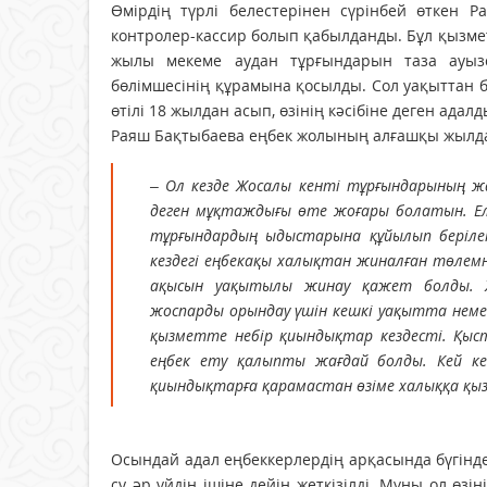
Өмірдің түрлі белестерінен сүрінбей өткен
контролер-кассир болып қабылданды. Бұл қызмет
жылы мекеме аудан тұрғындарын таза ауызс
бөлімшесінің құрамына қосылды. Сол уақыттан бер
өтілі 18 жылдан асып, өзінің кәсібіне деген ада
Раяш Бақтыбаева еңбек жолының алғашқы жылда
– Ол кезде Жосалы кенті тұрғындарының ж
деген мұқтаждығы өте жоғары болатын. Елге
тұрғындардың ыдыстарына құйылып беріле
кездегі еңбекақы халықтан жиналған төлемн
ақысын уақытылы жинау қажет болды. Ж
жоспарды орындау үшін кешкі уақытта немесе
қызметте небір қиындықтар кездесті. Қыс
еңбек ету қалыпты жағдай болды. Кей ке
қиындықтарға қарамастан өзіме халыққа қызм
Осындай адал еңбеккерлердің арқасында бүгінд
су әр үйдің ішіне дейін жеткізілді. Мұны ол өзі