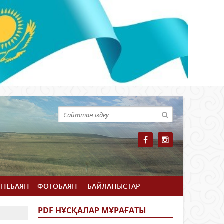
ЙНЕБАЯН
ФОТОБАЯН
БАЙЛАНЫСТАР
PDF НҰСҚАЛАР МҰРАҒАТЫ