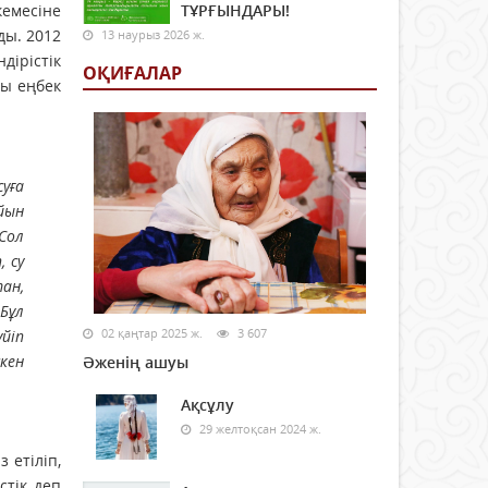
емесіне
ТҰРҒЫНДАРЫ!
ды. 2012
13 наурыз 2026 ж.
ірістік
ОҚИҒАЛАР
ғы еңбек
уға
йын
Сол
 су
ан,
 Бұл
02 қаңтар 2025 ж.
3 607
йіп
кен
Әженің ашуы
Ақсұлу
29 желтоқсан 2024 ж.
 етіліп,
стік деп