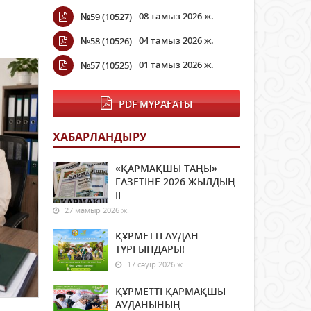
08 тамыз 2026 ж.
№59 (10527)
04 тамыз 2026 ж.
№58 (10526)
01 тамыз 2026 ж.
№57 (10525)
PDF МҰРАҒАТЫ
ХАБАРЛАНДЫРУ
«ҚАРМАҚШЫ ТАҢЫ»
ГАЗЕТІНЕ 2026 ЖЫЛДЫҢ
ІI
27 мамыр 2026 ж.
ҚҰРМЕТТІ АУДАН
ТҰРҒЫНДАРЫ!
17 сәуір 2026 ж.
ҚҰРМЕТТІ ҚАРМАҚШЫ
АУДАНЫНЫҢ