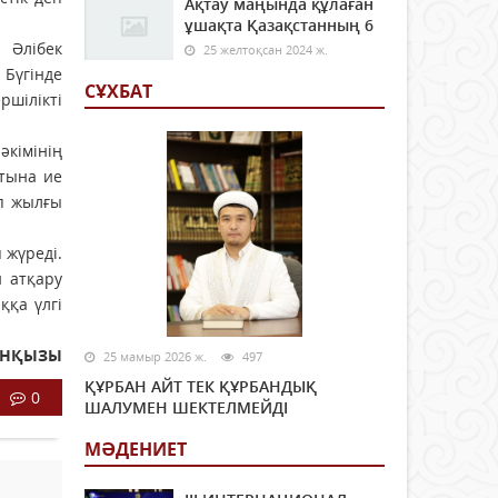
Ақтау маңында құлаған
ұшақта Қазақстанның 6
 Әлібек
25 желтоқсан 2024 ж.
 Бүгінде
СҰХБАТ
ршілікті
әкімінің
тына ие
п жылғы
 жүреді.
н атқару
ққа үлгі
ЕНҚЫЗЫ
25 мамыр 2026 ж.
497
ҚҰРБАН АЙТ ТЕК ҚҰРБАНДЫҚ
0
ШАЛУМЕН ШЕКТЕЛМЕЙДІ
МӘДЕНИЕТ