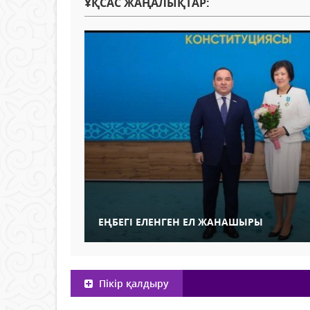
ҰҚСАС ЖАҢАЛЫҚТАР:
ЕҢБЕГІ ЕЛЕНГЕН ЕЛ ЖАНАШЫРЫ
Пікір қалдыру