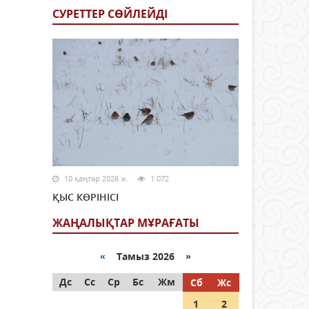
СУРЕТТЕР СӨЙЛЕЙДI
10 қаңтар 2026 ж.
1 072
ҚЫС КӨРІНІСІ
ЖАҢАЛЫҚТАР МҰРАҒАТЫ
«
Тамыз 2026 »
Дс
Сс
Ср
Бс
Жм
Сб
Жс
1
2