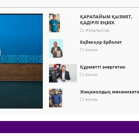
ҚАРАПАЙЫМ ҚЫЗМЕТ,
ҚАДІРЛІ ЕҢБЕК
Жаңалықтар
Еңбекқор Ерболат
Қоғам
Құрметті энергетик
Қоғам
Жаңажолдық механизат
Қоғам