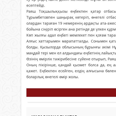
есептейді.
Раяш Тоқшылыққызы еңбекпен қатар отбасы
Тұрымбетовпен шаңырақ көтеріп, өнегелі отбас
олардан тараған 19 немеренің ардақты ата-әжес
бойына сіңіріп өсірген ана ретінде де үлкен құрм
Көп жылғы адал еңбегі мемлекет пен қоғам тара
Алғыс хаттарымен марапатталды. Сонымен қа
болды. Қызылорда облысының бұрынғы әкімі Н
маңдай тері мен ел алдындағы еңбегінің лайықт
Өзінің өмірлік тәжірибесіне сүйене отырып, Р
Оның пікірінше, қандай қызмет болса да, ең 
қажет. Еңбекпен есейген, елдің алғысына бөл
боларлық өнегелі өмір жолы.