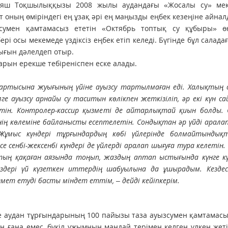
 Раяш Тоқшылыққызы 2008 жылы аудандағы «Жосалы су» мек
 оның өміріндегі ең ұзақ әрі ең маңызды еңбек кезеңіне айнал
умен қамтамасыз ететін «Октябрь топтық су құбыры» өнд
і осы мекемеде үздіксіз еңбек етіп келеді. Бүгінде бұл салада
лдығын дәлелдеп отыр.
рын ерекше тебіреніспен еске алады.
артысына жуығының үйіне ауызсу тартылмаған еді. Халықтың с
 ауызсу арнайы су таситын көлікпен жеткізіліп, әр екі күн са
тін. Контролер-кассир қызметі де айтарлықтай қиын болды. 
ің көлеміне байланысты есептелетін. Сондықтан әр үйді аралап,
ұмыс күндері тұрғындардың көбі үйлерінде болмайтындықт
 сенбі-жексенбі күндері де үйлерді аралап шығуға тура келетін.
тың қақаған аязында тоңып, жаздың аптап ыстығында күнге кү
здері үй күзеткен иттердің шабуылына да ұшырадым. Кездес
ет етуді басты міндет еттім, – дейді кейіпкерім.
е аудан тұрғындарының 100 пайызы таза ауызсумен қамтамасыз
нің ғана емес, бүкіл ұжымның маңдай терімен келген үлкен жеті