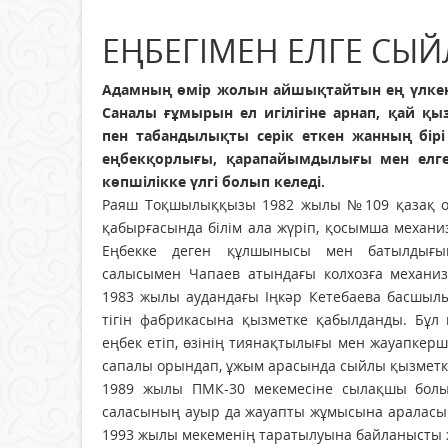
ЕҢБЕГІМЕН ЕЛГЕ СЫ
Адамның өмір жолын айшықтайтын ең үлкен 
Саналы ғұмырын ел игілігіне арнап, қай қы
пен табандылықты серік еткен жанның бірі
еңбекқорлығы, қарапайымдылығы мен елг
көпшілікке үлгі болып келеді.
Раяш Тоқшылыққызы 1982 жылы №109 қазақ ор
қабырғасында білім ала жүріп, қосымша механ
Еңбекке деген құлшынысы мен батылдығы
салысымен Чапаев атындағы колхозға механи
1983 жылы аудандағы Іңкәр Кетебаева басшы
тігін фабрикасына қызметке қабылданды. Бұл
еңбек етіп, өзінің тиянақтылығы мен жауапкерші
сапалы орындап, ұжым арасында сыйлы қызметке
1989 жылы ПМК-30 мекемесіне сылақшы болы
саласының ауыр да жауапты жұмысына араласып, 
1993 жылы мекеменің таратылуына байланысты 