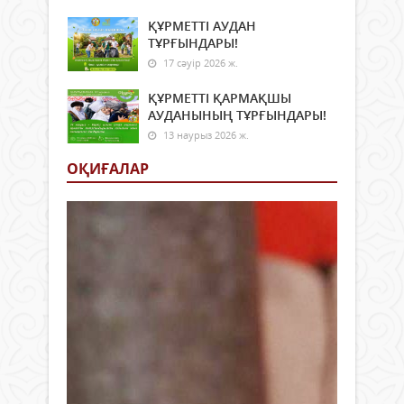
ҚҰРМЕТТІ АУДАН
ТҰРҒЫНДАРЫ!
17 сәуір 2026 ж.
ҚҰРМЕТТІ ҚАРМАҚШЫ
АУДАНЫНЫҢ ТҰРҒЫНДАРЫ!
13 наурыз 2026 ж.
ОҚИҒАЛАР