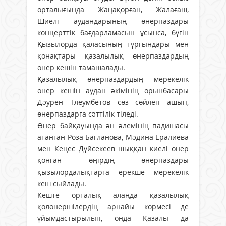
орталығында Жаңақорған, Жалағаш,
Шиелі аудандарының өнерпаздары
концерттік бағдарламасын ұсынса, бүгін
Қызылорда қаласының тұрғындары мен
қонақтары қазалылық өнерпаздардың
өнер кешін тамашалады.
Қазалылық өнерпаздардың мерекелік
өнер кешін аудан әкімінің орынбасары
Дәурен Тлеумбетов сөз сөйлеп ашып,
өнерпаздарға сәттілік тіледі.
Өнер байқауында ән әлемінің падишасы
атанған Роза Бағланова, Мәдина Ералиева
мен Кеңес Дүйсекеев шыққан киелі өнер
қонған өңірдің өнерпаздары
қызылордалықтарға ерекше мерекелік
кеш сыйлады.
Кеште орталық алаңда қазалылық
қолөнершілердің арнайы көрмесі де
ұйымдастырылып, онда Қазалы да