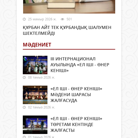
25 мамыр 2026 ж.
501
ҚҰРБАН АЙТ ТЕК ҚҰРБАНДЫҚ ШАЛУМЕН
ШЕКТЕЛМЕЙДІ
МӘДЕНИЕТ
ІІІ ИНТЕРНАЦИОНАЛ
АУЫЛЫНДА «ЕЛ ІШІ - ӨНЕР
КЕНІШІ»
08 тамыз 2026 ж.
«ЕЛ ІШІ - ӨНЕР КЕНІШІ»
МӘДЕНИ ШАРАСЫ
ЖАЛҒАСУДА
02 тамыз 2026 ж.
«ЕЛ ІШІ - ӨНЕР КЕНІШІ»
ТӨРЕТАМ КЕНТІНДЕ
ЖАЛҒАСТЫ
01 тамыз 2026 ж.