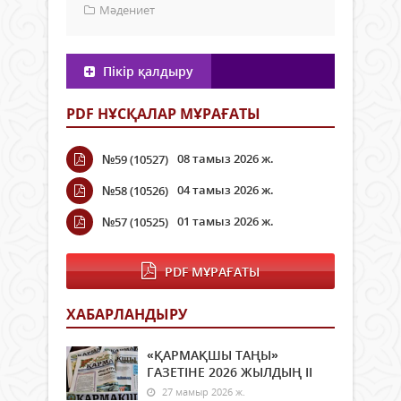
Мәдениет
Пікір қалдыру
PDF НҰСҚАЛАР МҰРАҒАТЫ
08 тамыз 2026 ж.
№59 (10527)
04 тамыз 2026 ж.
№58 (10526)
01 тамыз 2026 ж.
№57 (10525)
PDF МҰРАҒАТЫ
ХАБАРЛАНДЫРУ
«ҚАРМАҚШЫ ТАҢЫ»
ГАЗЕТІНЕ 2026 ЖЫЛДЫҢ ІI
27 мамыр 2026 ж.