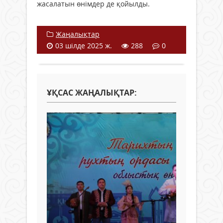
жасалатын өнімдер де қойылды.
Жаңалықтар
03 шілде 2025 ж.
288
0
ҰҚСАС ЖАҢАЛЫҚТАР: