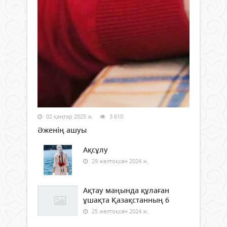
02 қаңтар 2025 ж.
3 610
Әженің ашуы
Ақсұлу
29 желтоқсан 2024 ж.
Ақтау маңында құлаған
ұшақта Қазақстанның 6
25 желтоқсан 2024 ж.