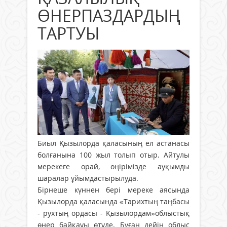
ӨНЕРПАЗДАРДЫҢ
ТАРТУЫ
Биыл Қызылорда қаласының ел астанасы
болғанына 100 жыл толып отыр. Айтулы
мерекеге орай, өңірімізде ауқымды
шаралар ұйымдастырылуда.
Бірнеше күннен бері мереке аясында
Қызылорда қаласында «Тарихтың таңбасы
- рухтың ордасы - Қызылордам»облыстық
өнер байқауы өтуде. Бұған дейін облыс