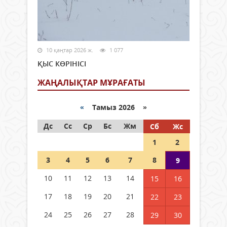
10 қаңтар 2026 ж.
1 077
ҚЫС КӨРІНІСІ
ЖАҢАЛЫҚТАР МҰРАҒАТЫ
«
Тамыз 2026 »
Дс
Сс
Ср
Бс
Жм
Сб
Жс
1
2
3
4
5
6
7
8
9
10
11
12
13
14
15
16
17
18
19
20
21
22
23
24
25
26
27
28
29
30