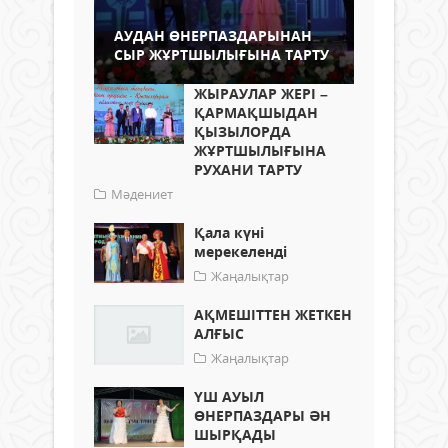
АУДАН ӨНЕРПАЗДАРЫНАН
СЫР ЖҰРТШЫЛЫҒЫНА ТАРТУ
ЖЫРАУЛАР ЖЕРІ –
ҚАРМАҚШЫДАН
ҚЫЗЫЛОРДА
ЖҰРТШЫЛЫҒЫНА
РУХАНИ ТАРТУ
Мәдениет
Қала күні
мерекеленді
Жаңалықтар
АҚМЕШІТТЕН ЖЕТКЕН
АЛҒЫС
Жаңалықтар
ҮШ АУЫЛ
ӨНЕРПАЗДАРЫ ӘН
ШЫРҚАДЫ