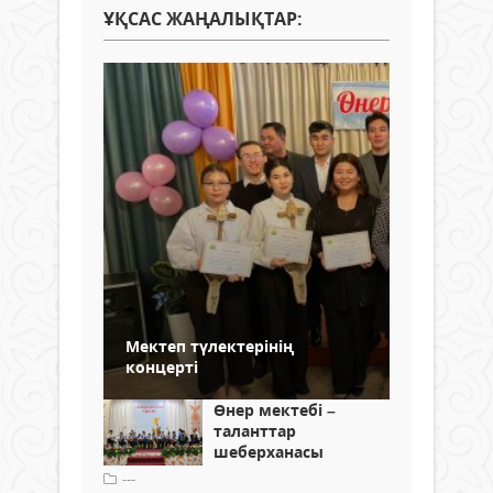
ҰҚСАС ЖАҢАЛЫҚТАР:
Мектеп түлектерінің
концерті
Өнер мектебі –
таланттар
шеберханасы
---