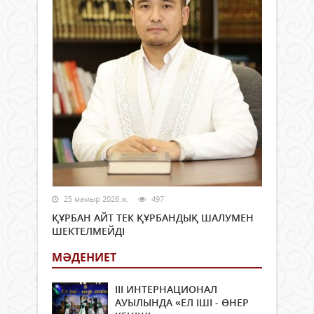
25 мамыр 2026 ж.
497
ҚҰРБАН АЙТ ТЕК ҚҰРБАНДЫҚ ШАЛУМЕН
ШЕКТЕЛМЕЙДІ
МӘДЕНИЕТ
ІІІ ИНТЕРНАЦИОНАЛ
АУЫЛЫНДА «ЕЛ ІШІ - ӨНЕР