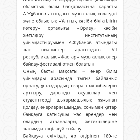
облыстық білім басқармасына қарасты
А.Жұбанов атындағы музыкалық колледжі
және облыстық «Ұлттық кәсіби біліктілігін
көтеру» орталығы «Өрлеу» кәсіби
жетілдіру институтының
ұйымдастыруымен А.Жұбанов атындағы
жас пианистер арасындағы VІІ
республикалық «Жастар» музыкалық өнер
байқау-фестивалі өткен болатын.
Оның басты мақсаты – өнер білім
ұйымдары арасында тығыз байланыс
орнату, ұстаздардың өзара тәжірибелерін
арттыру, дарынды оқушылар мен
студенттерді шығармашылық жағынан
қолдау, өнерлерін шыңдау, сонымен қатар
байқауға қатысушы жас өрендер мен
олардың атааналары, жетекшілеріне
жағымды көңіл-күй сыйлау.
Байқауға еліміздің әр өңірінен 180-ге