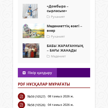
«Домбыра –
сырласым»
Руханият
Мәдениеттің өзегі –
өнер
Руханият
БАБЫ ЖАРАҒАННЫҢ
– БАҒЫ ЖАНАДЫ
Мәдениет
Пікір қалдыру
PDF НҰСҚАЛАР МҰРАҒАТЫ
08 тамыз 2026 ж.
№59 (10527)
04 тамыз 2026 ж.
№58 (10526)