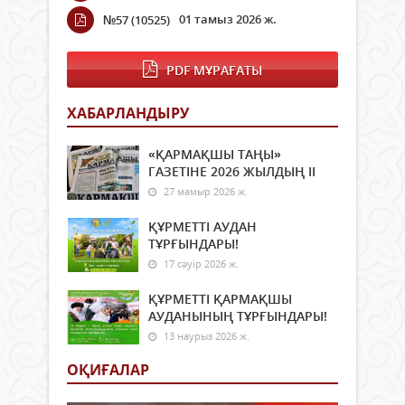
01 тамыз 2026 ж.
№57 (10525)
PDF МҰРАҒАТЫ
ХАБАРЛАНДЫРУ
«ҚАРМАҚШЫ ТАҢЫ»
ГАЗЕТІНЕ 2026 ЖЫЛДЫҢ ІI
27 мамыр 2026 ж.
ҚҰРМЕТТІ АУДАН
ТҰРҒЫНДАРЫ!
17 сәуір 2026 ж.
ҚҰРМЕТТІ ҚАРМАҚШЫ
АУДАНЫНЫҢ ТҰРҒЫНДАРЫ!
13 наурыз 2026 ж.
ОҚИҒАЛАР