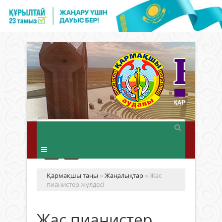
Қармақшы таңы
»
Жаңалықтар
» Жас
пианистер жүлдесі
Жас пианистер