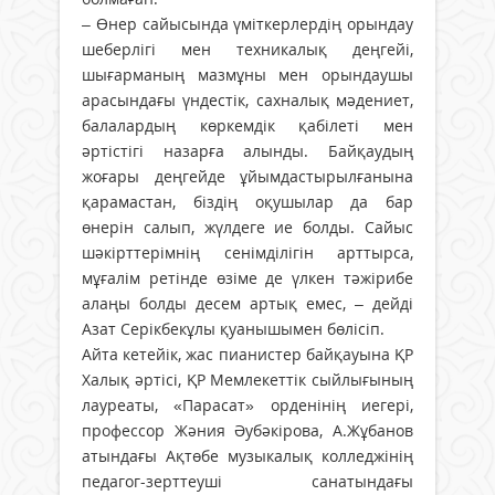
– Өнер сайысында үміткерлердің орындау
шеберлігі мен техникалық деңгейі,
шығарманың мазмұны мен орындаушы
арасындағы үндестік, сахналық мәдениет,
балалардың көркемдік қабілеті мен
әртістігі назарға алынды. Байқаудың
жоғары деңгейде ұйымдастырылғанына
қарамастан, біздің оқушылар да бар
өнерін салып, жүлдеге ие болды. Сайыс
шәкірттерімнің сенімділігін арттырса,
мұғалім ретінде өзіме де үлкен тәжірибе
алаңы болды десем артық емес, – дейді
Азат Серікбекұлы қуанышымен бөлісіп.
Айта кетейік, жас пианистер байқауына ҚР
Халық әртісі, ҚР Мемлекеттік сыйлығының
лауреаты, «Парасат» орденінің иегері,
профессор Жәния Әубәкірова, А.Жұбанов
атындағы Ақтөбе музыкалық колледжінің
педагог-зерттеуші санатындағы