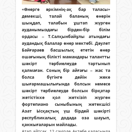
«Өнерге әркімнің-ақ бар таласы»
демекші, талай баланың өнерін
шыңдап, талабын ұштап жүрген
ауданымыздағы бірден-бір білім
ордасы – Т.Салқынбайұлы атындағы
аудандық балалар өнер мектебі. Дәулет
Байғараев басшылық ететін өнер
ошағының білікті мамандары талантты
шәкірт тәрбиелеуде тартынып
қалмаған. Соның бір айғағы – жас та
болса бүгінге дейін жеке
шығармашылығында болсын немесе
шәкірт тәрбиелеуде болсын бірқатар
жетістікке қол жеткізіп жүрген
фортепиано сыныбының жетекшісі
Азат Ысқақтың үш бірдей шәкірті
республикалық додада оза шауып,
қанжығаларын майлады.
Атап айтсақ, 12 сәуірде Ақтөбе қаласында