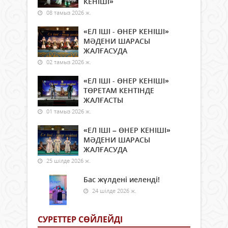
КЕНІШІ»
08 тамыз 2026 ж.
«ЕЛ ІШІ - ӨНЕР КЕНІШІ»
МӘДЕНИ ШАРАСЫ
ЖАЛҒАСУДА
02 тамыз 2026 ж.
«ЕЛ ІШІ - ӨНЕР КЕНІШІ»
ТӨРЕТАМ КЕНТІНДЕ
ЖАЛҒАСТЫ
01 тамыз 2026 ж.
«ЕЛ ІШІ – ӨНЕР КЕНІШІ»
МӘДЕНИ ШАРАСЫ
ЖАЛҒАСУДА
25 шілде 2026 ж.
Бас жүлдені иеленді!
24 шілде 2026 ж.
СУРЕТТЕР СӨЙЛЕЙДI