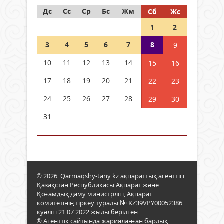
Дс
Сс
Ср
Бс
Жм
Сб
Жс
1
2
3
4
5
6
7
8
9
10
11
12
13
14
15
16
17
18
19
20
21
22
23
24
25
26
27
28
29
30
31
© 2026. Qarmaqshy-tany.kz ақпараттық агенттігі.
Қазақстан Республикасы Ақпарат және
Қоғамдық даму министрлігі, Ақпарат
комитетінің тіркеу туралы № KZ39VPY00052386
куәлігі 21.07.2022 жылы берілген.
® Агенттік сайтында жарияланған барлық