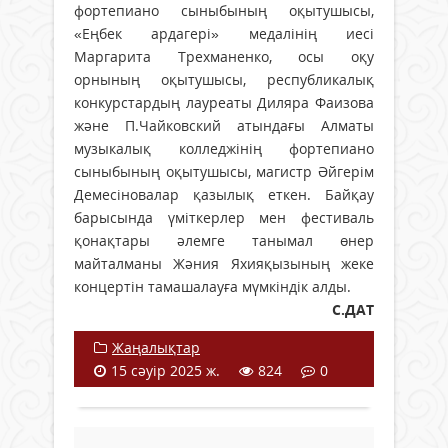
фортепиано сыныбының оқытушысы,
«Еңбек ардагері» медалінің иесі
Маргарита Трехманенко, осы оқу
орнының оқытушысы, республикалық
конкурстардың лауреаты Диляра Фаизова
және П.Чайковский атындағы Алматы
музыкалық колледжінің фортепиано
сыныбының оқытушысы, магистр Әйгерім
Демесіновалар қазылық еткен. Байқау
барысында үміткерлер мен фестиваль
қонақтары әлемге танымал өнер
майталманы Жәния Яхияқызының жеке
концертін тамашалауға мүмкіндік алды.
С.ДАТ
Жаңалықтар
15 сәуір 2025 ж.
824
0