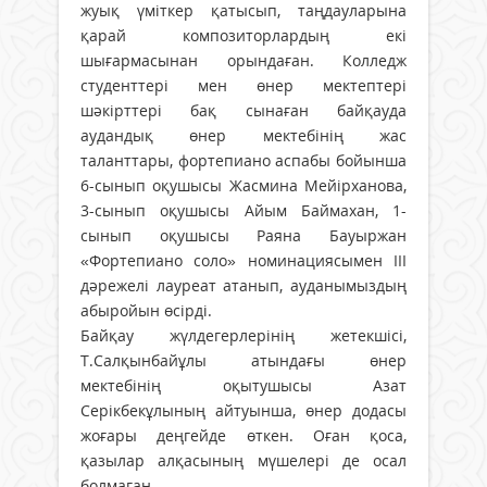
жуық үміткер қатысып, таңдауларына
қарай композиторлардың екі
шығармасынан орындаған. Колледж
студенттері мен өнер мектептері
шәкірттері бақ сынаған байқауда
аудандық өнер мектебінің жас
таланттары, фортепиано аспабы бойынша
6-сынып оқушысы Жасмина Мейірханова,
3-сынып оқушысы Айым Баймахан, 1-
сынып оқушысы Раяна Бауыржан
«Фортепиано соло» номинациясымен ІІІ
дәрежелі лауреат атанып, ауданымыздың
абыройын өсірді.
Байқау жүлдегерлерінің жетекшісі,
Т.Салқынбайұлы атындағы өнер
мектебінің оқытушысы Азат
Серікбекұлының айтуынша, өнер додасы
жоғары деңгейде өткен. Оған қоса,
қазылар алқасының мүшелері де осал
болмаған.