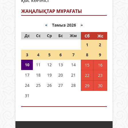
ҚЫС КӨРІНІСІ
ЖАҢАЛЫҚТАР МҰРАҒАТЫ
«
Тамыз 2026 »
Дс
Сс
Ср
Бс
Жм
Сб
Жс
1
2
3
4
5
6
7
8
9
10
11
12
13
14
15
16
17
18
19
20
21
22
23
24
25
26
27
28
29
30
31