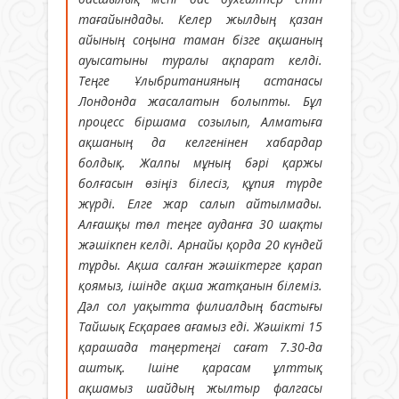
тағайындады. Келер жылдың қазан
айының соңына таман бізге ақшаның
ауысатыны туралы ақпарат келді.
Теңге Ұлыбританияның астанасы
Лондонда жасалатын болыпты. Бұл
процесс біршама созылып, Алматыға
ақшаның да келгенінен хабардар
болдық. Жалпы мұның бәрі қаржы
болғасын өзіңіз білесіз, құпия түрде
жүрді. Елге жар салып айтылмады.
Алғашқы төл теңге ауданға 30 шақты
жәшікпен келді. Арнайы қорда 20 күндей
тұрды. Ақша салған жәшіктерге қарап
қоямыз, ішінде ақша жатқанын білеміз.
Дәл сол уақытта филиалдың бастығы
Тайшық Есқараев ағамыз еді. Жәшікті 15
қарашада таңертеңгі сағат 7.30-да
аштық. Ішіне қарасам ұлттық
ақшамыз шайдың жылтыр фалгасы