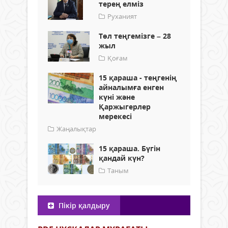
терең елміз
Руханият
Төл теңгемізге – 28
жыл
Қоғам
15 қараша - теңгенің
айналымға енген
күні және
Қаржыгерлер
мерекесі
Жаңалықтар
15 қараша. Бүгін
қандай күн?
Таным
Пікір қалдыру