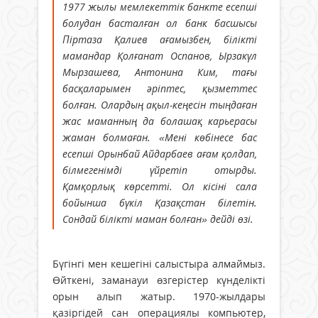
1977 жылы мемлекеттік банкте есепші
болудан басталған ол банк басшысы
Піртаза Қалиев ағамызбен, білікті
мамандар Қолғанат Оспанов, Ырзакүл
Мырзашева, Антонина Ким, тағы
басқаларымен әріптес, қызметтес
болған. Олардың ақыл-кеңесін тыңдаған
жас маманның да болашақ карьерасы
жаман болмаған. «Мені көбінесе бас
есепші Орынбай Айдарбаев ағам қолдап,
білмегенімді үйретіп отырды.
Қамқорлық көрсетті. Ол кісіні сала
бойынша бүкіл Қазақстан білетін.
Сондай білікті маман болған» дейді өзі.
Бүгінгі мен кешегіні салыстыра алмаймыз.
Өйткені, заманауи өзгерістер күнделікті
орын алып жатыр. 1970-жылдары
қазіргідей сан операциялы компьютер,