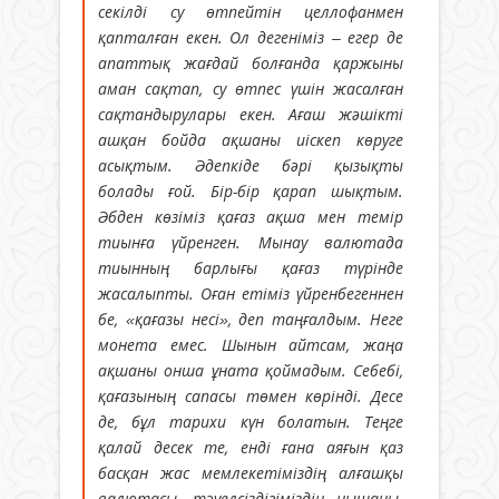
секілді су өтпейтін целлофанмен
қапталған екен. Ол дегеніміз – егер де
апаттық жағдай болғанда қаржыны
аман сақтап, су өтпес үшін жасалған
сақтандырулары екен. Ағаш жәшікті
ашқан бойда ақшаны иіскеп көруге
асықтым. Әдепкіде бәрі қызықты
болады ғой. Бір-бір қарап шықтым.
Әбден көзіміз қағаз ақша мен темір
тиынға үйренген. Мынау валютада
тиынның барлығы қағаз түрінде
жасалыпты. Оған етіміз үйренбегеннен
бе, «қағазы несі», деп таңғалдым. Неге
монета емес. Шынын айтсам, жаңа
ақшаны онша ұната қоймадым. Себебі,
қағазының сапасы төмен көрінді. Десе
де, бұл тарихи күн болатын. Теңге
қалай десек те, енді ғана аяғын қаз
басқан жас мемлекетіміздің алғашқы
валютасы, тәуелсіздігіміздің нышаны.