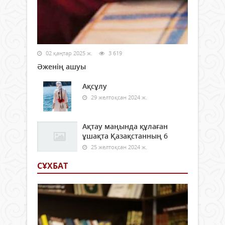
02 қаңтар 2025 ж.
3 619
Әженің ашуы
Ақсұлу
29 желтоқсан 2024 ж.
Ақтау маңында құлаған
ұшақта Қазақстанның 6
25 желтоқсан 2024 ж.
СҰХБАТ