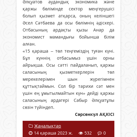
Әлқуатов аудандық экономика және
қаржы бөлімінде сектор меңгерушісі
болып қызмет атқарса, оның келіншегі
Әсел Сәтбаева да осы бөлімнің әдіскері.
Отбасының ардақты қызы Анар да
экономист мамандығы бойынша білім
алған.
«15 қараша – төл теңгеміздің туған күні.
Бұл күннің отбасымыз үшін орны
айрықша. Осы сәтті пайдаланып, қаржы
саласының қызметкерлерін төл
мерекелерімен шын жүрегімнен
құттықтаймын. Сол бір тарихи сәт мен
үшін ең ұмытылмайтын күн» дейді қаржы
саласының ардагері Сабыр Әлқуатұлы
сөзін түйіндеп.
Сәрсенкүл АҚКІСІ
Жаңалықтар
14 қараша 2023 ж.
532
0