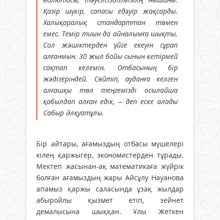
Қазір шүкір, сапасы едәуір жақсарды.
Халықаралық стандарттан төмен
емес. Темір тиын да айналымға шықты.
Сол жәшіктерден үйге екеуін сұрап
алғанмын. 30 жыл бойы сынын кетірмей
сақтап келемін. Отбасының бір
жәдігеріндей. Сөйтіп, ауданға келген
алғашқы төл теңгемізді осылайша
қабылдап алған едік, – деп еске алады
Сабыр Әлқуатұлы.
Бір айтары, ағамыздың отбасы мүшелері
кілең қаржыгер, экономистерден тұрады.
Мектеп жасынан-ақ математикаға жүйрік
болған ағамыздың жары Айсұлу Науанова
апамыз қаржы саласында ұзақ жылдар
абыройлы қызмет етіп, зейнет
демалысына шыққан. Ұлы Жеткен