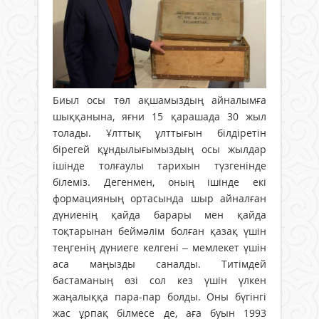
Биыл осы төл ақшамыздың айналымға
шыққанына, яғни 15 қарашада 30 жыл
толады. Ұлттық ұлттығын білдіретін
бірегей құндылығымыздың осы жылдар
ішінде толғаулы тарихын түзгенінде
білеміз. Дегенмен, оның ішінде екі
формацияның ортасында шыр айналған
дүниенің қайда барары мен қайда
тоқтарынан беймәлім болған қазақ үшін
теңгенің дүниеге келгені – мемлекет үшін
аса маңызды саналды. Титімдей
бастаманың өзі сол кез үшін үлкен
жаңалыққа пара-пар болды. Оны бүгінгі
жас ұрпақ білмесе де, аға буын 1993