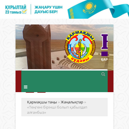
Қармақшы таңы
»
Жаңалықтар
»
«Теңгені бірінші болып қабылдап
алғанбыз»