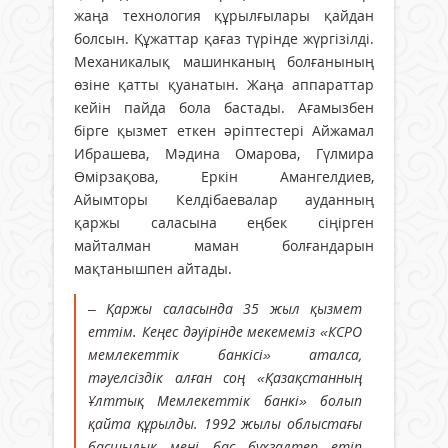
жаңа технология құрылғылары қайдан
болсын. Құжаттар қағаз түрінде жүргізілді.
Механикалық машинканың болғанының
өзіне қатты қуанатын. Жаңа аппараттар
кейін пайда бола бастады. Ағамызбен
бірге қызмет еткен әріптестері Айжамал
Ибрашева, Мәдина Омарова, Гүлмира
Өмірзақова, Еркін Амангелдиев,
Айымторы Келдібаевалар ауданның
қаржы саласына еңбек сіңірген
майталман маман болғандарын
мақтанышпен айтады.
– Қаржы саласында 35 жыл қызмет
еттім. Кеңес дәуірінде мекемеміз «КСРО
мемлекеттік банкісі» аталса,
тәуелсіздік алған соң «Қазақстанның
Ұлттық Мемлекеттік банкі» болып
қайта құрылды. 1992 жылы облыстағы
басшылық мені бас бухгалтер етіп