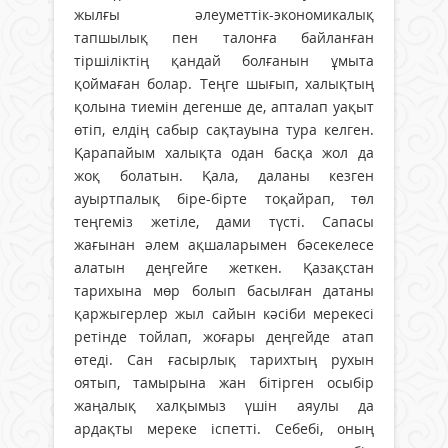
жылғы әлеуметтік-экономикалық
тапшылық пен талонға байланған
тіршіліктің қандай болғанын ұмыта
қоймаған болар. Теңге шығып, халықтың
қолына тиемін дегенше де, апталап уақыт
өтіп, елдің сабыр сақтауына тура келген.
Қарапайым халықта одан басқа жол да
жоқ болатын. Қала, даланы кезген
ауыртпалық біре-бірте тоқайрап, төл
теңгеміз жетіле, дами түсті. Сапасы
жағынан әлем ақшаларымен бәсекелесе
алатын деңгейге жеткен. Қазақстан
тарихына мөр болып басылған датаны
қаржыгерлер жыл сайын кәсіби мерекесі
ретінде тойлап, жоғары деңгейде атап
өтеді. Сан ғасырлық тарихтың рухын
оятып, тамырына жан бітірген осыбір
жаңалық халқымыз үшін аяулы да
ардақты мереке іспетті. Себебі, оның