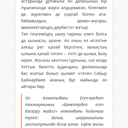
астарында ұрпағына ен даласының бір
пұшпағында жауға алдырмаған, білегімен
де, жүрегімен де қорғай білген ата-
бабамыздың арман-аңсары,
мемлекетіміздің дербестігі жатыр.
Төл теңгеміздің шығу тарихы кімге болса
да қызықты, әрине. Ал оның ел игілігіне
алғаш рет қалай берілгені, халықтың
қолына қалай тигені – тіпті де қызық болу
керек. Жосалы кентінің тұрғыны, сол кезде
Ұлттық банктің аудандағы филиалында
бас есепші болып қызмет істеген Сабыр
Қайнарбаев ағаның бұл жайында өз
айтары бар.
Ол Алматыдағы Есеп-кредит
техникумының «Банктердегі есеп
басқару жүйесі» мамандығы бойынша
түлегі. Халық шаруашылығы
институтында білім алған. Еңбек жолы