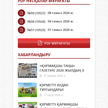
PDF НҰСҚАЛАР МҰРАҒАТЫ
08 тамыз 2026 ж.
№59 (10527)
04 тамыз 2026 ж.
№58 (10526)
01 тамыз 2026 ж.
№57 (10525)
PDF МҰРАҒАТЫ
ХАБАРЛАНДЫРУ
«ҚАРМАҚШЫ ТАҢЫ»
ГАЗЕТІНЕ 2026 ЖЫЛДЫҢ ІI
27 мамыр 2026 ж.
ҚҰРМЕТТІ АУДАН
ТҰРҒЫНДАРЫ!
17 сәуір 2026 ж.
ҚҰРМЕТТІ ҚАРМАҚШЫ