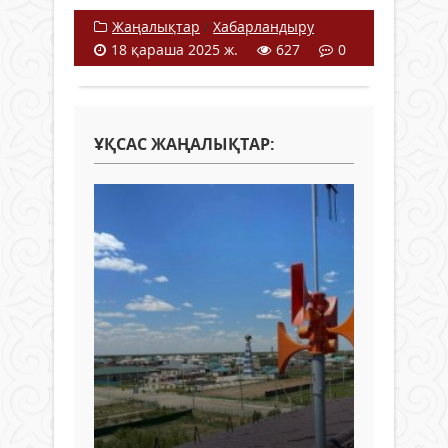
Жаңалықтар
/
Хабарландыру
18 қараша 2025 ж.
627
0
ҰҚСАС ЖАҢАЛЫҚТАР: