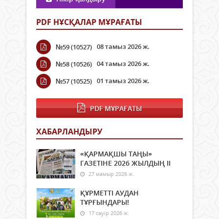
PDF НҰСҚАЛАР МҰРАҒАТЫ
08 тамыз 2026 ж.
№59 (10527)
04 тамыз 2026 ж.
№58 (10526)
01 тамыз 2026 ж.
№57 (10525)
PDF МҰРАҒАТЫ
ХАБАРЛАНДЫРУ
«ҚАРМАҚШЫ ТАҢЫ»
ГАЗЕТІНЕ 2026 ЖЫЛДЫҢ ІI
27 мамыр 2026 ж.
ҚҰРМЕТТІ АУДАН
ТҰРҒЫНДАРЫ!
17 сәуір 2026 ж.