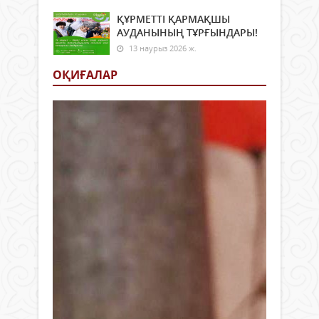
ҚҰРМЕТТІ ҚАРМАҚШЫ
АУДАНЫНЫҢ ТҰРҒЫНДАРЫ!
13 наурыз 2026 ж.
ОҚИҒАЛАР