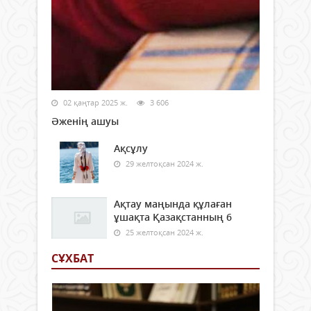
02 қаңтар 2025 ж.
3 606
Әженің ашуы
Ақсұлу
29 желтоқсан 2024 ж.
Ақтау маңында құлаған
ұшақта Қазақстанның 6
25 желтоқсан 2024 ж.
СҰХБАТ