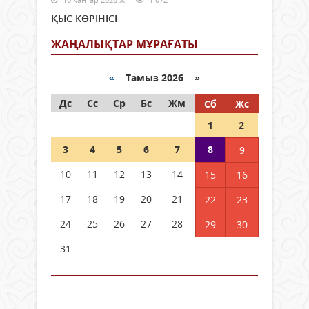
ҚЫС КӨРІНІСІ
ЖАҢАЛЫҚТАР МҰРАҒАТЫ
«
Тамыз 2026 »
Дс
Сс
Ср
Бс
Жм
Сб
Жс
1
2
3
4
5
6
7
8
9
10
11
12
13
14
15
16
17
18
19
20
21
22
23
24
25
26
27
28
29
30
31