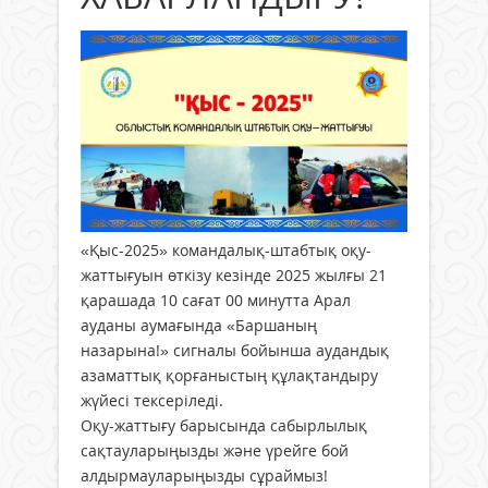
«Қыс-2025» командалық-штабтық оқу-
жаттығуын өткізу кезінде 2025 жылғы 21
қарашада 10 сағат 00 минутта Арал
ауданы аумағында «Баршаның
назарына!» сигналы бойынша аудандық
азаматтық қорғаныстың құлақтандыру
жүйесі тексеріледі.
Оқу-жаттығу барысында сабырлылық
сақтауларыңызды және үрейге бой
алдырмауларыңызды сұраймыз!