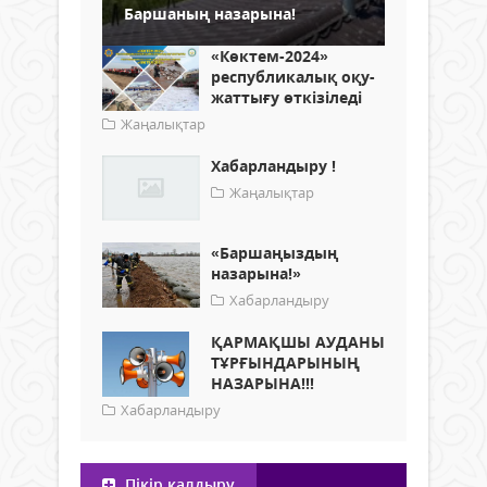
Баршаның назарына!
«Көктем-2024»
республикалық оқу-
жаттығу өткізіледі
Жаңалықтар
Хабарландыру !
Жаңалықтар
«Баршаңыздың
назарына!»
Хабарландыру
ҚАРМАҚШЫ АУДАНЫ
ТҰРҒЫНДАРЫНЫҢ
НАЗАРЫНА!!!
Хабарландыру
Пікір қалдыру