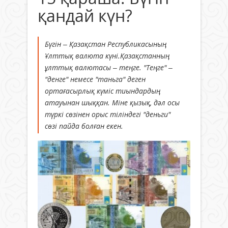
қандай күн?
Бүгін – Қазақстан Республикасының
Ұлттық валюта күні.Қазақстанның
ұлттық валютасы – теңге. "Теңге" –
"денге" немесе "таньга" деген
ортағасырлық күміс тиындардың
атауынан шыққан. Міне қызық, дәл осы
түркі сөзінен орыс тіліндегі "деньги"
сөзі пайда болған екен.