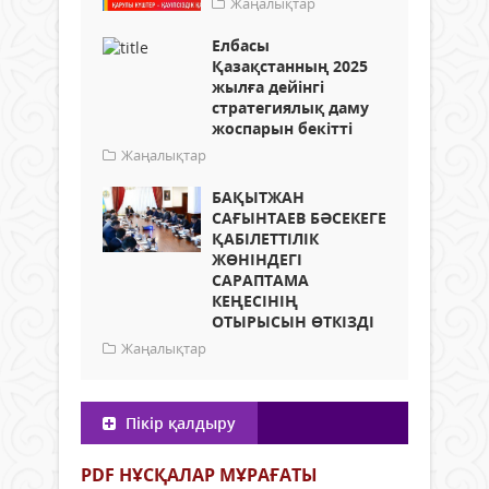
Жаңалықтар
Елбасы
Қазақстанның 2025
жылға дейінгі
стратегиялық даму
жоспарын бекітті
Жаңалықтар
БАҚЫТЖАН
САҒЫНТАЕВ БӘСЕКЕГЕ
ҚАБІЛЕТТІЛІК
ЖӨНІНДЕГІ
САРАПТАМА
КЕҢЕСІНІҢ
ОТЫРЫСЫН ӨТКІЗДІ
Жаңалықтар
Пікір қалдыру
PDF НҰСҚАЛАР МҰРАҒАТЫ