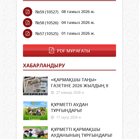
08 тамыз 2026 ж.
№59 (10527)
04 тамыз 2026 ж.
№58 (10526)
01 тамыз 2026 ж.
№57 (10525)
PDF МҰРАҒАТЫ
ХАБАРЛАНДЫРУ
«ҚАРМАҚШЫ ТАҢЫ»
ГАЗЕТІНЕ 2026 ЖЫЛДЫҢ ІI
27 мамыр 2026 ж.
ҚҰРМЕТТІ АУДАН
ТҰРҒЫНДАРЫ!
17 сәуір 2026 ж.
ҚҰРМЕТТІ ҚАРМАҚШЫ
АУДАНЫНЫҢ ТҰРҒЫНДАРЫ!