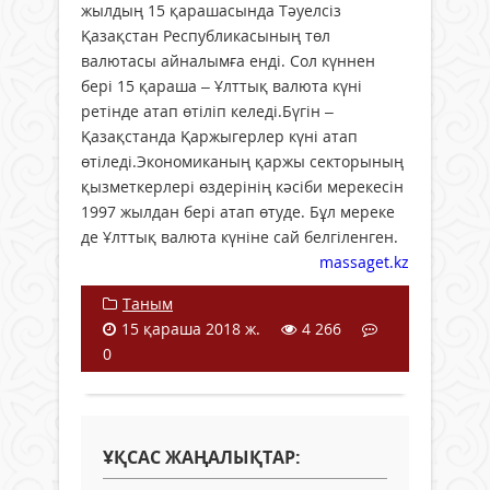
жылдың 15 қарашасында Тәуелсіз
Қазақстан Республикасының төл
валютасы айналымға енді. Сол күннен
бері 15 қараша – Ұлттық валюта күні
ретінде атап өтіліп келеді.Бүгін –
Қазақстанда Қаржыгерлер күні атап
өтіледі.Экономиканың қаржы секторының
қызметкерлері өздерінің кәсіби мерекесін
1997 жылдан бері атап өтуде. Бұл мереке
де Ұлттық валюта күніне сай белгіленген.
massaget.kz
Таным
15 қараша 2018 ж.
4 266
0
ҰҚСАС ЖАҢАЛЫҚТАР: