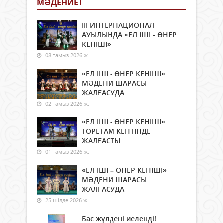
МӘДЕНИЕТ
ІІІ ИНТЕРНАЦИОНАЛ
АУЫЛЫНДА «ЕЛ ІШІ - ӨНЕР
КЕНІШІ»
08 тамыз 2026 ж.
«ЕЛ ІШІ - ӨНЕР КЕНІШІ»
МӘДЕНИ ШАРАСЫ
ЖАЛҒАСУДА
02 тамыз 2026 ж.
«ЕЛ ІШІ - ӨНЕР КЕНІШІ»
ТӨРЕТАМ КЕНТІНДЕ
ЖАЛҒАСТЫ
01 тамыз 2026 ж.
«ЕЛ ІШІ – ӨНЕР КЕНІШІ»
МӘДЕНИ ШАРАСЫ
ЖАЛҒАСУДА
25 шілде 2026 ж.
Бас жүлдені иеленді!