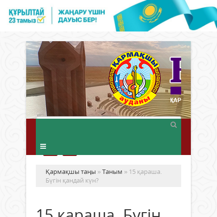
Қармақшы таңы
»
Таным
» 15 қараша.
Бүгін қандай күн?
15 қараша. Бүгін