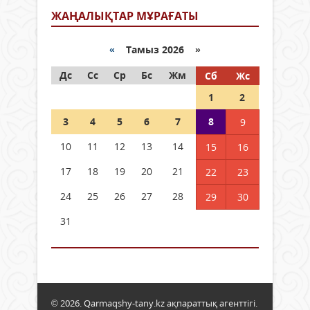
ЖАҢАЛЫҚТАР МҰРАҒАТЫ
«
Тамыз 2026 »
Дс
Сс
Ср
Бс
Жм
Сб
Жс
1
2
3
4
5
6
7
8
9
10
11
12
13
14
15
16
17
18
19
20
21
22
23
24
25
26
27
28
29
30
31
© 2026. Qarmaqshy-tany.kz ақпараттық агенттігі.