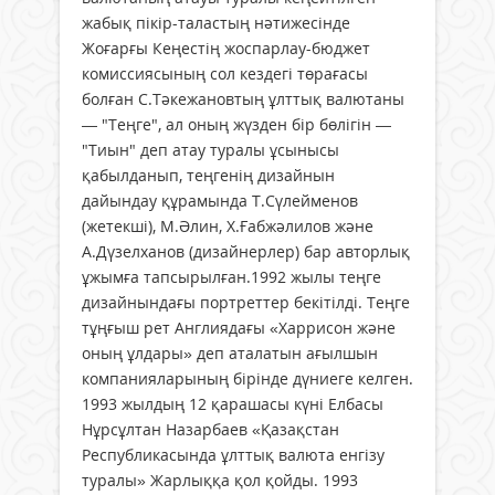
жабық пікір-таластың нәтижесінде
Жоғарғы Кеңестің жоспарлау-бюджет
комиссиясының сол кездегі төрағасы
болған С.Тәкежановтың ұлттық валютаны
— "Теңге", ал оның жүзден бір бөлігін —
"Тиын" деп атау туралы ұсынысы
қабылданып, теңгенің дизайнын
дайындау құрамында Т.Сүлейменов
(жетекші), М.Әлин, Х.Ғабжәлилов және
А.Дүзелханов (дизайнерлер) бар авторлық
ұжымға тапсырылған.1992 жылы теңге
дизайнындағы портреттер бекітілді. Теңге
тұңғыш рет Англиядағы «Харрисон және
оның ұлдары» деп аталатын ағылшын
компанияларының бірінде дүниеге келген.
1993 жылдың 12 қарашасы күні Елбасы
Нұрсұлтан Назарбаев «Қазақстан
Республикасында ұлттық валюта енгізу
туралы» Жарлыққа қол қойды. 1993