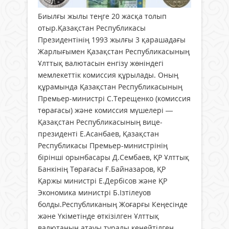
Биылғы жылы теңге 20 жасқа толып
отыр.Қазақстан Республикасы
Президентінің 1993 жылғы 3 қарашадағы
Жарлығымен Қазақстан Республикасының
Ұлттық валютасын енгізу жөніндегі
мемлекеттік комиссия құрылады. Оның
құрамында Қазақстан Республикасының
Премьер-министрі С.Терещенко (комиссия
төрағасы) және комиссия мүшелері —
Қазақстан Республикасының вице-
президенті Е.Асанбаев, Қазақстан
Республикасы Премьер-министрінің
бірінші орынбасары Д.Сембаев, ҚР Ұлттық
Банкінің Төрағасы Ғ.Байназаров, ҚР
Қаржы министрі Е.Дербісов және ҚР
Экономика министрі Б.Ізтілеуов
болды.Республиканың Жоғарғы Кеңесінде
және Үкіметінде өткізілген Ұлттық
валютаның атауы туралы кеңейтілген