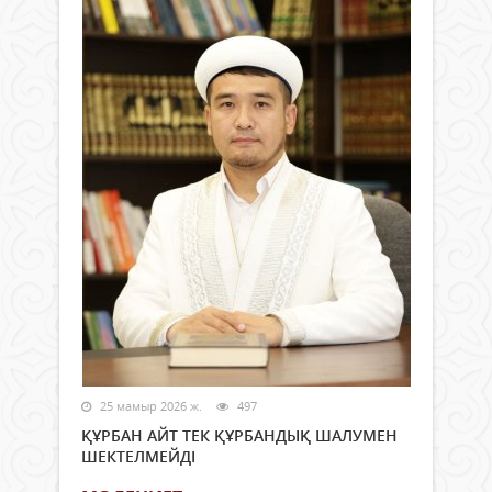
25 мамыр 2026 ж.
497
ҚҰРБАН АЙТ ТЕК ҚҰРБАНДЫҚ ШАЛУМЕН
ШЕКТЕЛМЕЙДІ