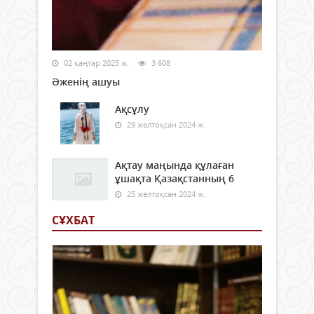
02 қаңтар 2025 ж.
3 608
Әженің ашуы
Ақсұлу
29 желтоқсан 2024 ж.
Ақтау маңында құлаған
ұшақта Қазақстанның 6
25 желтоқсан 2024 ж.
СҰХБАТ