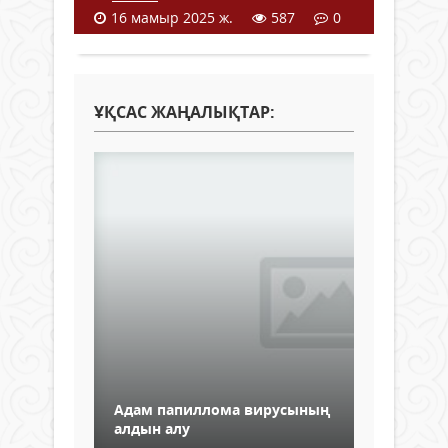
16 мамыр 2025 ж.
587
0
ҰҚСАС ЖАҢАЛЫҚТАР:
Адам папиллома вирусының
алдын алу