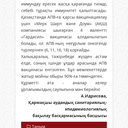
иммундау ересек жасқа қарағанда тиімді,
себебі тұрақты иммунитет қалыптасады.
Қазақстанда АПВ-ға қарсы вакцинациялау
үшін «Мерк Шарп және Доум» (АҚШ)
компаниясы шығарған 4 валентті
«Гардасил» вакцинасы қолданылатын
болады, ол АПВ-ның неғұрлым онкогенді
түрлерінен (6, 11, 16, 18) қорғайды.
Халықаралық тәжірибеде жүзден астам
елде, соның ішінде ұлдар арасында АПВ
вакцинасы енгізілген. Бұл мемлекеттерде
жатыр мойны обыры 90%-ға төмендеген.
Құрметті ата - аналар келер
ұрпағымыздың саулығына мән берейік!
А.Идрисова,
Қармақшы аудандық санитариялық-
эпидемиологиялық
бақылау басқармасының басшысы
Таным