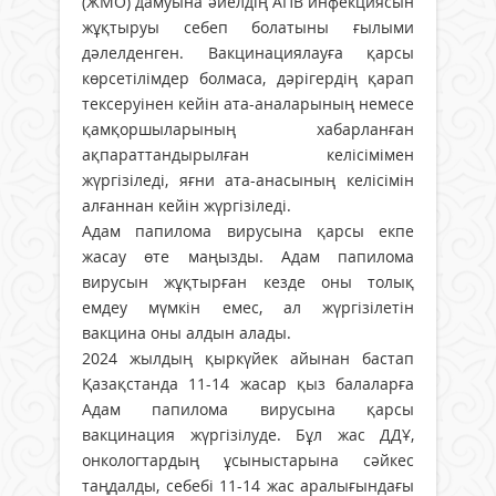
(ЖМО) дамуына әйелдің АПВ инфекциясын
жұқтыруы себеп болатыны ғылыми
дәлелденген. Вакцинациялауға қарсы
көрсетілімдер болмаса, дәрігердің қарап
тексеруінен кейін ата-аналарының немесе
қамқоршыларының хабарланған
ақпараттандырылған келісімімен
жүргізіледі, яғни ата-анасының келісімін
алғаннан кейін жүргізіледі.
Адам папилома вирусына қарсы екпе
жасау өте маңызды. Адам папилома
вирусын жұқтырған кезде оны толық
емдеу мүмкін емес, ал жүргізілетін
вакцина оны алдын алады.
2024 жылдың қыркүйек айынан бастап
Қазақстанда 11-14 жасар қыз балаларға
Адам папилома вирусына қарсы
вакцинация жүргізілуде. Бұл жас ДДҰ,
онкологтардың ұсыныстарына сәйкес
таңдалды, себебі 11-14 жас аралығындағы