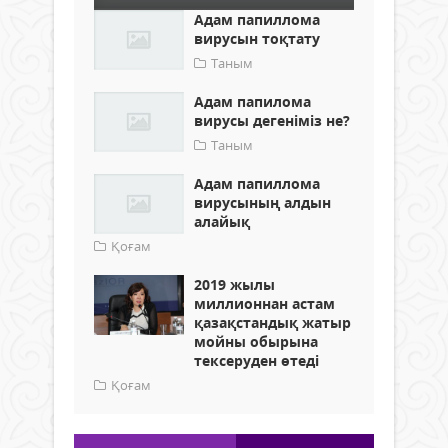
Адам папиллома
вирусын тоқтату
Таным
Адам папилома
вирусы дегеніміз не?
Таным
Адам папиллома
вирусының алдын
алайық
Қоғам
2019 жылы
миллионнан астам
қазақстандық жатыр
мойны обырына
тексеруден өтеді
Қоғам