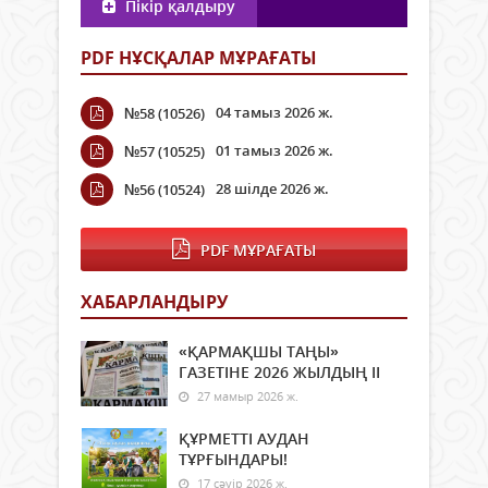
Пікір қалдыру
PDF НҰСҚАЛАР МҰРАҒАТЫ
04 тамыз 2026 ж.
№58 (10526)
01 тамыз 2026 ж.
№57 (10525)
28 шілде 2026 ж.
№56 (10524)
PDF МҰРАҒАТЫ
ХАБАРЛАНДЫРУ
«ҚАРМАҚШЫ ТАҢЫ»
ГАЗЕТІНЕ 2026 ЖЫЛДЫҢ ІI
27 мамыр 2026 ж.
ҚҰРМЕТТІ АУДАН
ТҰРҒЫНДАРЫ!
17 сәуір 2026 ж.