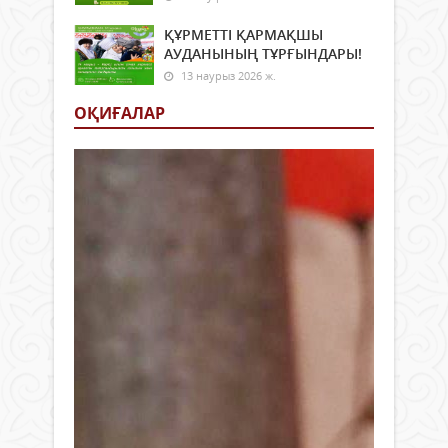
ҚҰРМЕТТІ ҚАРМАҚШЫ
АУДАНЫНЫҢ ТҰРҒЫНДАРЫ!
13 наурыз 2026 ж.
ОҚИҒАЛАР