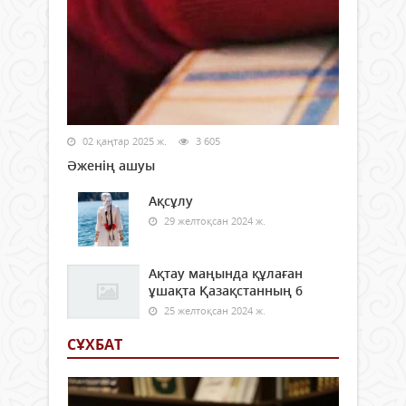
02 қаңтар 2025 ж.
3 605
Әженің ашуы
Ақсұлу
29 желтоқсан 2024 ж.
Ақтау маңында құлаған
ұшақта Қазақстанның 6
25 желтоқсан 2024 ж.
СҰХБАТ