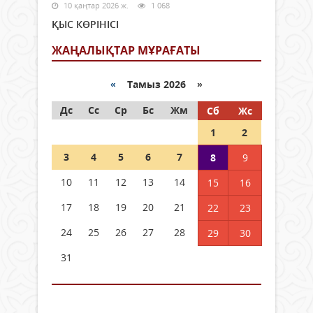
10 қаңтар 2026 ж.
1 068
ҚЫС КӨРІНІСІ
ЖАҢАЛЫҚТАР МҰРАҒАТЫ
«
Тамыз 2026 »
Дс
Сс
Ср
Бс
Жм
Сб
Жс
1
2
3
4
5
6
7
8
9
10
11
12
13
14
15
16
17
18
19
20
21
22
23
24
25
26
27
28
29
30
31