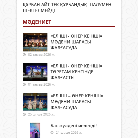
ҚҰРБАН АЙТ ТЕК ҚҰРБАНДЫҚ ШАЛУМЕН
ШЕКТЕЛМЕЙДІ
МӘДЕНИЕТ
«ЕЛ ІШІ - ӨНЕР КЕНІШІ»
МӘДЕНИ ШАРАСЫ
ЖАЛҒАСУДА
02 тамыз 2026 ж.
«ЕЛ ІШІ - ӨНЕР КЕНІШІ»
ТӨРЕТАМ КЕНТІНДЕ
ЖАЛҒАСТЫ
01 тамыз 2026 ж.
«ЕЛ ІШІ – ӨНЕР КЕНІШІ»
МӘДЕНИ ШАРАСЫ
ЖАЛҒАСУДА
25 шілде 2026 ж.
Бас жүлдені иеленді!
24 шілде 2026 ж.