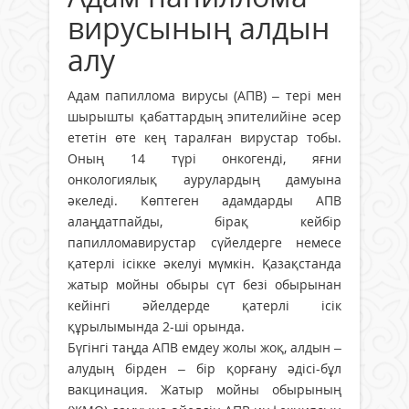
вирусының алдын
алу
Адам папиллома вирусы (АПВ) – тері мен
шырышты қабаттардың эпителийіне әсер
ететін өте кең таралған вирустар тобы.
Оның 14 түрі онкогенді, яғни
онкологиялық аурулардың дамуына
әкеледі. Көптеген адамдарды АПВ
алаңдатпайды, бірақ кейбір
папилломавирустар сүйелдерге немесе
қатерлі ісікке әкелуі мүмкін. Қазақстанда
жатыр мойны обыры сүт безі обырынан
кейінгі әйелдерде қатерлі ісік
құрылымында 2-ші орында.
Бүгінгі таңда АПВ емдеу жолы жоқ, алдын –
алудың бірден – бір қорғану әдісі-бұл
вакцинация. Жатыр мойны обырының