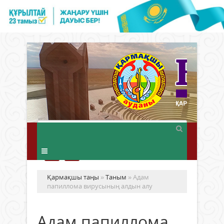
Қармақшы таңы
»
Таным
» Адам
папиллома вирусының алдын алу
Адам папиллома