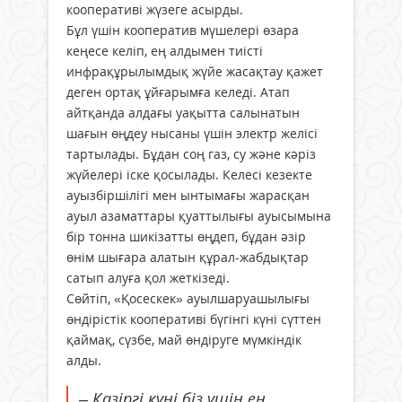
кооперативі жүзеге асырды.
Бұл үшін кооператив мүшелері өзара
кеңесе келіп, ең алдымен тиісті
инфрақұрылымдық жүйе жасақтау қажет
деген ортақ ұйғарымға келеді. Атап
айтқанда алдағы уақытта салынатын
шағын өңдеу нысаны үшін электр желісі
тартылады. Бұдан соң газ, су және кәріз
жүйелері іске қосылады. Келесі кезекте
ауызбіршілігі мен ынтымағы жарасқан
ауыл азаматтары қуаттылығы ауысымына
бір тонна шикізатты өңдеп, бұдан әзір
өнім шығара алатын құрал-жабдықтар
сатып алуға қол жеткізеді.
Сөйтіп, «Қосескек» ауылшаруашылығы
өндірістік кооперативі бүгінгі күні сүттен
қаймақ, сүзбе, май өндіруге мүмкіндік
алды.
– Қазіргі күні біз үшін ең