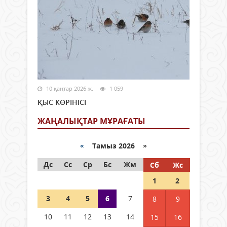
10 қаңтар 2026 ж.
1 059
ҚЫС КӨРІНІСІ
ЖАҢАЛЫҚТАР МҰРАҒАТЫ
«
Тамыз 2026 »
Дс
Сс
Ср
Бс
Жм
Сб
Жс
1
2
3
4
5
6
7
8
9
10
11
12
13
14
15
16