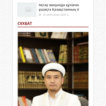
Ақтау маңында құлаған
ұшақта Қазақстанның 6
25 желтоқсан 2024 ж.
СҰХБАТ