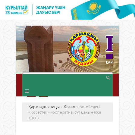
Қармақшы таңы
»
Қоғам
» Ақтөбедегі
«Қосестек» кооперативі сүт цехын іске
қосты