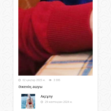
02 қаңтар 2025 ж.
3 595
Әженің ашуы
Ақсұлу
29 желтоқсан 2024 ж.