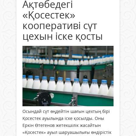
Ақтөбедегі
«Қосестек»
кооперативі сүт
цехын іске қосты
Осындай сүт өңдейтін шағын цехтың бірі
Қосестек ауылында іске қосылды. Оны
Еркін Өтегенов жетекшілік жасайтын
«Қосестек» ауыл шаруашылығы өндірістік