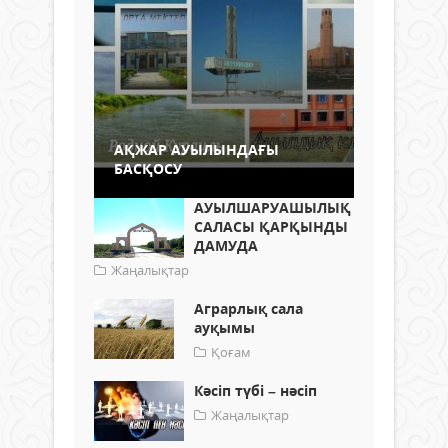
АҚЖАР АУЫЛЫНДАҒЫ
БАСҚОСУ
АУЫЛШАРУАШЫЛЫҚ
САЛАСЫ ҚАРҚЫНДЫ
ДАМУДА
Жаңалықтар
Аграрлық сала
ауқымы
Қоғам
Кәсіп түбі – нәсіп
Жаңалықтар