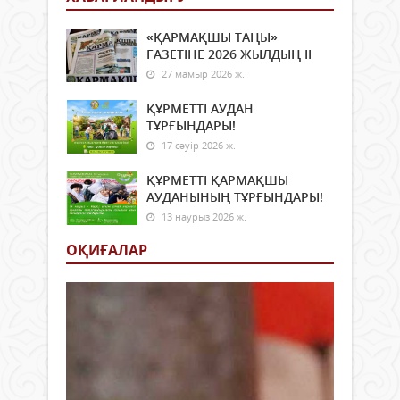
«ҚАРМАҚШЫ ТАҢЫ»
ГАЗЕТІНЕ 2026 ЖЫЛДЫҢ ІI
27 мамыр 2026 ж.
ҚҰРМЕТТІ АУДАН
ТҰРҒЫНДАРЫ!
17 сәуір 2026 ж.
ҚҰРМЕТТІ ҚАРМАҚШЫ
АУДАНЫНЫҢ ТҰРҒЫНДАРЫ!
13 наурыз 2026 ж.
ОҚИҒАЛАР