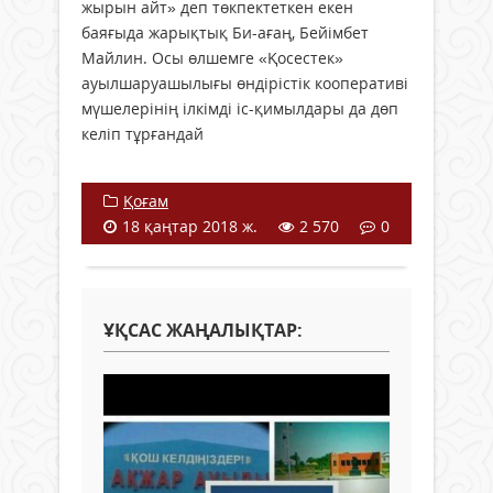
жырын айт» деп төкпектеткен екен
баяғыда жарықтық Би-ағаң, Бейімбет
Майлин. Осы өлшемге «Қосестек»
ауылшаруашылығы өндірістік кооперативі
мүшелерінің ілкімді іс-қимылдары да дөп
келіп тұрғандай
Қоғам
18 қаңтар 2018 ж.
2 570
0
ҰҚСАС ЖАҢАЛЫҚТАР: