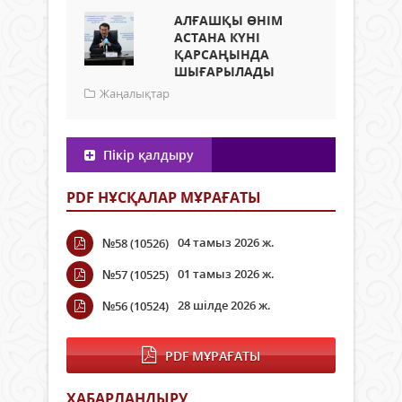
АЛҒАШҚЫ ӨНІМ
АСТАНА КҮНІ
ҚАРСАҢЫНДА
ШЫҒАРЫЛАДЫ
Жаңалықтар
Пікір қалдыру
PDF НҰСҚАЛАР МҰРАҒАТЫ
04 тамыз 2026 ж.
№58 (10526)
01 тамыз 2026 ж.
№57 (10525)
28 шілде 2026 ж.
№56 (10524)
PDF МҰРАҒАТЫ
ХАБАРЛАНДЫРУ