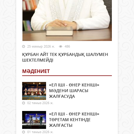
25 мамыр 2026 ж.
486
ҚҰРБАН АЙТ ТЕК ҚҰРБАНДЫҚ ШАЛУМЕН
ШЕКТЕЛМЕЙДІ
МӘДЕНИЕТ
«ЕЛ ІШІ - ӨНЕР КЕНІШІ»
МӘДЕНИ ШАРАСЫ
ЖАЛҒАСУДА
02 тамыз 2026 ж.
«ЕЛ ІШІ - ӨНЕР КЕНІШІ»
ТӨРЕТАМ КЕНТІНДЕ
ЖАЛҒАСТЫ
01 тамыз 2026 ж.