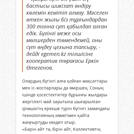
бастысы шикізат өндіру
көлемін кемітіп алмау. Мәселен
өткен жылы біз тұрғындардан
300 тонна сүт қабылдап алған
едік. Бүгінгі меже осы
мөлшерден төмендемей, оны
сүт өңдеу цехына тапсыру, -
дейді egemen.kz тілшісіне
кооператив төрағасы Еркін
Өтегенов.
Олардың бүгінгі алға қойған мақсаттары
мен іс-жоспарлары да өміршең. Соның
ішінде қосестектіктер бұрынғы жылдары
жергілікті май зауытына шығарылған
ірімшіктің ерекше түрін бүгінгі замандағы
технологияның көмегімен қайта
жаңғыртуды көздеп отыр.
«Бәрін айт та, бірін айт, Коллективтің