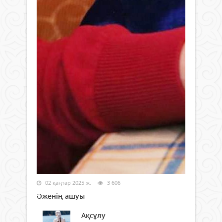
02 қаңтар 2025 ж.
3 606
Әженің ашуы
Ақсұлу