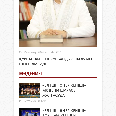
25 мамыр 2026 ж.
497
ҚҰРБАН АЙТ ТЕК ҚҰРБАНДЫҚ ШАЛУМЕН
ШЕКТЕЛМЕЙДІ
МӘДЕНИЕТ
«ЕЛ ІШІ - ӨНЕР КЕНІШІ»
МӘДЕНИ ШАРАСЫ
ЖАЛҒАСУДА
02 тамыз 2026 ж.
«ЕЛ ІШІ - ӨНЕР КЕНІШІ»
ТӨРЕТАМ КЕНТІНДЕ