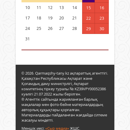
10
11
12
13
14
15
16
17
18
19
20
21
22
23
24
25
26
27
28
29
30
31
© 2026. Qarmaqshy-tany.kz ақпараттық агенттігі.
Қазақстан Республикасы Ақпарат және
Қоғамдық даму министрлігі, Ақпарат
комитетінің тіркеу туралы № KZ39VPY00052386
куәлігі 21.07.2022 жылы берілген.
® Агенттік сайтында жарияланған барлық
мақалалар мен фото-бейне материалдардың
авторлық құқықтары қорғалған.
Материалдарды пайдаланған жағдайда сілтеме
жасалуы міндетті.
Меншік иесі:
«Сыр медиа»
ЖШС.