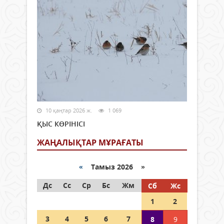
10 қаңтар 2026 ж.
1 069
ҚЫС КӨРІНІСІ
ЖАҢАЛЫҚТАР МҰРАҒАТЫ
«
Тамыз 2026 »
Дс
Сс
Ср
Бс
Жм
Сб
Жс
1
2
3
4
5
6
7
8
9