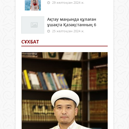
29 желтоқсан 2024 ж.
Ақтау маңында құлаған
ұшақта Қазақстанның 6
25 желтоқсан 2024 ж.
СҰХБАТ