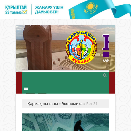
Қармақшы таңы
»
Экономика
» Бет 31
Мұ
әл
ба