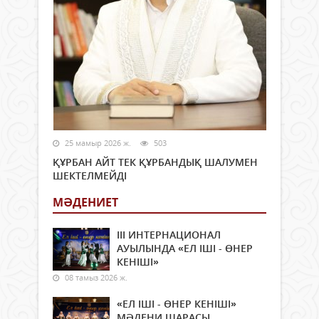
25 мамыр 2026 ж.
503
ҚҰРБАН АЙТ ТЕК ҚҰРБАНДЫҚ ШАЛУМЕН
ШЕКТЕЛМЕЙДІ
МӘДЕНИЕТ
ІІІ ИНТЕРНАЦИОНАЛ
АУЫЛЫНДА «ЕЛ ІШІ - ӨНЕР
КЕНІШІ»
08 тамыз 2026 ж.
«ЕЛ ІШІ - ӨНЕР КЕНІШІ»
МӘДЕНИ ШАРАСЫ