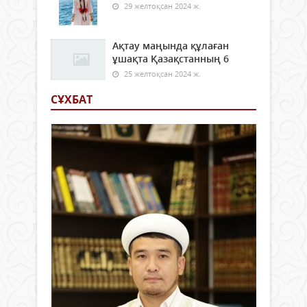
29 желтоқсан 2024 ж.
Ақтау маңында құлаған
ұшақта Қазақстанның 6
25 желтоқсан 2024 ж.
СҰХБАТ