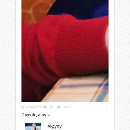
02 қаңтар 2025 ж.
3 613
Әженің ашуы
Ақсұлу