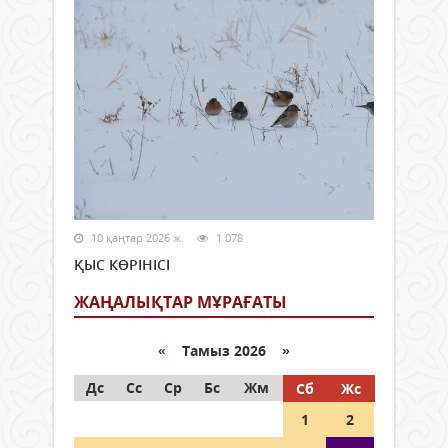
10 қаңтар 2026 ж.
1 078
ҚЫС КӨРІНІСІ
ЖАҢАЛЫҚТАР МҰРАҒАТЫ
«
Тамыз 2026 »
Дс
Сс
Ср
Бс
Жм
Сб
Жс
1
2