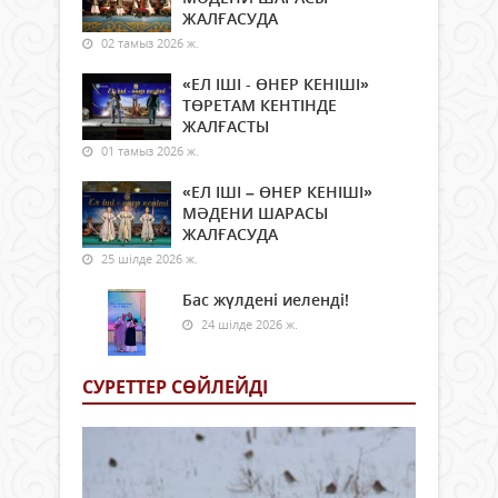
ЖАЛҒАСУДА
02 тамыз 2026 ж.
«ЕЛ ІШІ - ӨНЕР КЕНІШІ»
ТӨРЕТАМ КЕНТІНДЕ
ЖАЛҒАСТЫ
01 тамыз 2026 ж.
«ЕЛ ІШІ – ӨНЕР КЕНІШІ»
МӘДЕНИ ШАРАСЫ
ЖАЛҒАСУДА
25 шілде 2026 ж.
Бас жүлдені иеленді!
24 шілде 2026 ж.
СУРЕТТЕР СӨЙЛЕЙДI