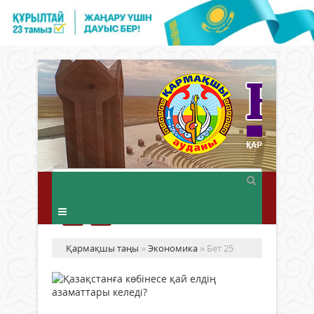
Қармақшы таңы
»
Экономика
» Бет 25
Қа
кө
қа