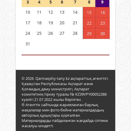
3
4
5
6
7
8
9
10
11
12
13
14
15
16
17
18
19
20
21
22
23
24
25
26
27
28
29
30
31
© 2026. Qarmaqshy-tany.kz ақпараттық агенттігі.
Қазақстан Республикасы Ақпарат және
Қоғамдық даму министрлігі, Ақпарат
комитетінің тіркеу туралы № KZ39VPY00052386
куәлігі 21.07.2022 жылы берілген.
® Агенттік сайтында жарияланған барлық
мақалалар мен фото-бейне материалдардың
авторлық құқықтары қорғалған.
Материалдарды пайдаланған жағдайда сілтеме
жасалуы міндетті.