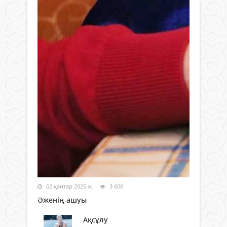
02 қаңтар 2025 ж.
3 606
Әженің ашуы
Ақсұлу