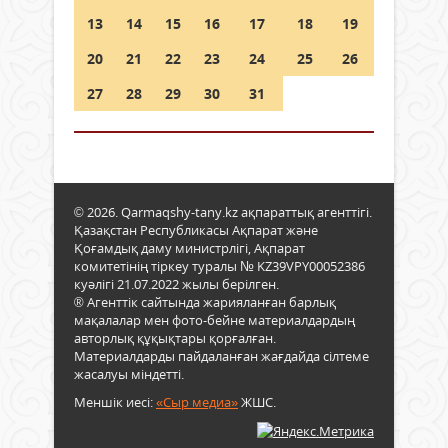
13
14
15
16
17
18
19
20
21
22
23
24
25
26
27
28
29
30
31
© 2026. Qarmaqshy-tany.kz ақпараттық агенттігі.
Қазақстан Республикасы Ақпарат және
Қоғамдық даму министрлігі, Ақпарат
комитетінің тіркеу туралы № KZ39VPY00052386
куәлігі 21.07.2022 жылы берілген.
® Агенттік сайтында жарияланған барлық
мақалалар мен фото-бейне материалдардың
авторлық құқықтары қорғалған.
Материалдарды пайдаланған жағдайда сілтеме
жасалуы міндетті.
Меншік иесі:
«Сыр медиа»
ЖШС.