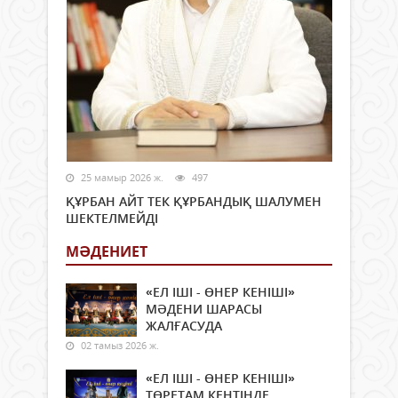
25 мамыр 2026 ж.
497
ҚҰРБАН АЙТ ТЕК ҚҰРБАНДЫҚ ШАЛУМЕН
ШЕКТЕЛМЕЙДІ
МӘДЕНИЕТ
«ЕЛ ІШІ - ӨНЕР КЕНІШІ»
МӘДЕНИ ШАРАСЫ
ЖАЛҒАСУДА
02 тамыз 2026 ж.
«ЕЛ ІШІ - ӨНЕР КЕНІШІ»
ТӨРЕТАМ КЕНТІНДЕ