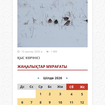
10 қаңтар 2026 ж.
1 069
ҚЫС КӨРІНІСІ
ЖАҢАЛЫҚТАР МҰРАҒАТЫ
«
Шілде 2026
»
Дс
Сс
Ср
Бс
Жм
Сб
Жс
1
2
3
4
5
6
7
8
9
10
11
12