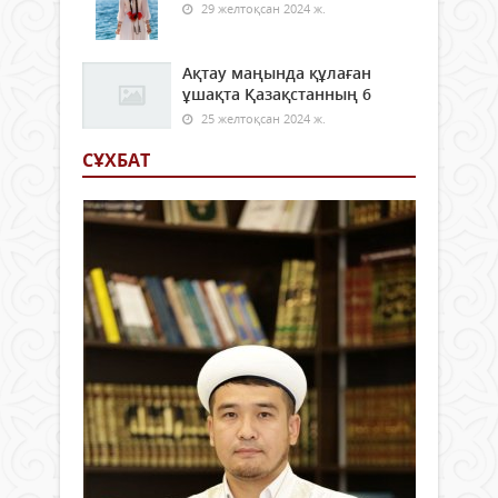
29 желтоқсан 2024 ж.
Ақтау маңында құлаған
ұшақта Қазақстанның 6
25 желтоқсан 2024 ж.
СҰХБАТ