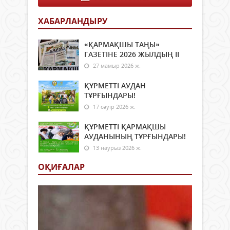
жұқт
өңде
кене
пай
ХАБАРЛАНДЫРУ
шағ
неме
арқ
сақт
неме
«ҚАРМАҚШЫ ТАҢЫ»
қауіп
ауру
ГАЗЕТІНЕ 2026 ЖЫЛДЫҢ ІI
құқы
мал
27 мамыр 2026 ж.
қан
мен
ҚҰРМЕТТІ АУДАН
тінд
ТҰРҒЫНДАРЫ!
жана
17 сәуір 2026 ж.
жұғу
мүмк
ҚҰРМЕТТІ ҚАРМАҚШЫ
Дүни
АУДАНЫНЫҢ ТҰРҒЫНДАРЫ!
денс
13 наурыз 2026 ж.
сақт
ұйы
ОҚИҒАЛАР
мәлі
ауру
алд
алу
қиын
себе
малд