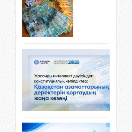
Экономика
әкімі
ре
алға
1
Мұр
01 шілде
рет
шілд
ко
Ерге
2026 ж.
әрбі
Қаза
мә
селе
238
азам
Респ
ие
реж
0
таби
жаң
арқ
бо
Толығырақ
жән
Конс
қаты
қорш
күші
Қаза
Мәжі
орта
енді.
бүгі
кейі
ұқы
Онд
Жа
баст
осы
қара
өңір
ин
респ
жән
мінде
жеде
рефе
дәу
өзге
дам
қабы
де
ко
зама
жаң
мәсе
кеп
тетіг
Жаңалықтар
Конс
орай.
белг
Қа
күші
01 шілде
«Же
аз
енді.
2026 ж.
дам
Жаң
де
123
0
қала
Ата
қо
мәрт
Толығырақ
заңд
де,
жа
теңг
арн
кез
Қаза
құқы
КО
Респ
режи
Қаза
дерб