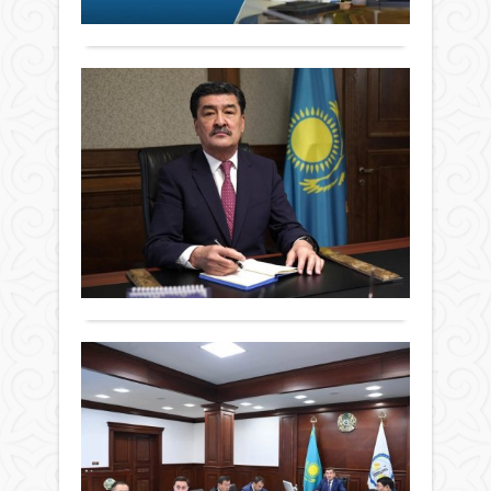
Пр
Толығырақ
мемл
адам
"Жа
за
бас
қаты
Конс
мінд
қабы
қо
Жаң
бірі
ізгіл
Та
қо
кезе
ретін
актіс
жа
–
Рақ
Мем
жаң
ал
қоға
бас
мүмк
ре
қауі
баст
атты
ко
төнд
қабы
мере
Жаңалықтар
ада
рақ
мі
акци
01 шілде
өмір
тура
өтті.
ай
2026 ж.
мен
заң
Шар
елі
139
0
денс
–
мақс
жа
Толығырақ
қоға
елді
–
Ат
жаң
қала
Конс
За
тұрғ
қаб
ЖА
Жаң
кү
орай
халы
СА
енд
қыл
Конс
КЕ
жән
қаб
Бүгі
ҮЛ
әкім
құтт
Қаза
ЖА
құқы
елім
Респ
Жаңалықтар
бұз
ЖҮ
тұра
жаң
01 шілде