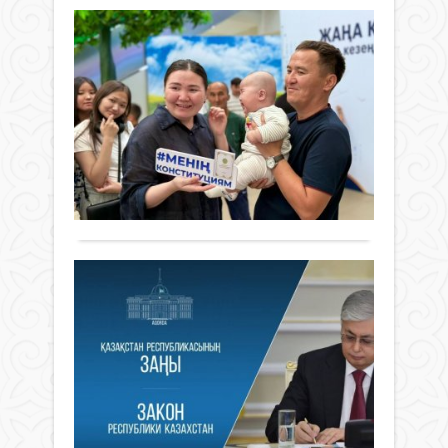
ра
"Ж
дам
жа
жаң
Ко
ілі
кезе
Жа
айқы
Мем
ке
алға
бас
–
рет
баст
Жаңалықтар
жа
білім
қабы
01 шілде
алу
рақ
мү
2026 ж.
негіз
тура
ша
100
0
құқ
заң
ұй
Толығырақ
мемл
–
ең
елді
Бүгі
жоғ
жаң
Қыз
құқы
Ра
Конс
қала
деңг
қаб
жа
"Әді
бекіт
орай
парт
қо
Жаң
қыл
жас
қа
Ата
жән
ұйы
ад
Заң
әкім
Жаңалықтар
"Ara
өске
ға
құқы
City
01 шілде
ұрпа
бұз
қо
Mall
2026 ж.
қам
жаса
сауд
–
95
0
жаса
жеке
орта