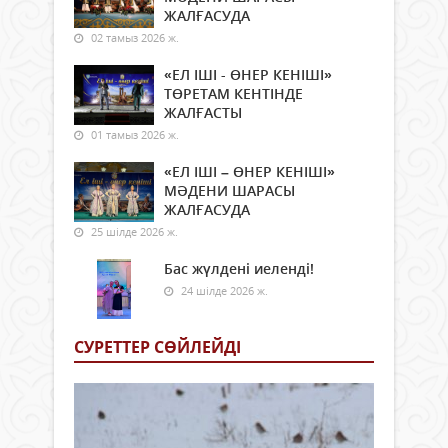
ЖАЛҒАСУДА
02 тамыз 2026 ж.
«ЕЛ ІШІ - ӨНЕР КЕНІШІ»
ТӨРЕТАМ КЕНТІНДЕ
ЖАЛҒАСТЫ
01 тамыз 2026 ж.
«ЕЛ ІШІ – ӨНЕР КЕНІШІ»
МӘДЕНИ ШАРАСЫ
ЖАЛҒАСУДА
25 шілде 2026 ж.
Бас жүлдені иеленді!
24 шілде 2026 ж.
СУРЕТТЕР СӨЙЛЕЙДI