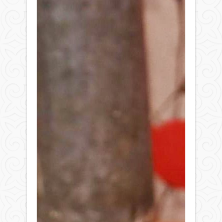
инф
көбін