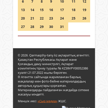
6
7
8
9
10
11
12
13
14
15
16
17
18
19
20
21
22
23
24
25
26
27
28
29
30
31
© 2026. Qarmaqshy-tany.kz ақпараттық агенттігі.
Қазақстан Республикасы Ақпарат және
Қоғамдық даму министрлігі, Ақпарат
комитетінің тіркеу туралы № KZ39VPY00052386
куәлігі 21.07.2022 жылы берілген.
® Агенттік сайтында жарияланған барлық
мақалалар мен фото-бейне материалдардың
авторлық құқықтары қорғалған.
Материалдарды пайдаланған жағдайда сілтеме
жасалуы міндетті.
Меншік иесі:
«Сыр медиа»
ЖШС.