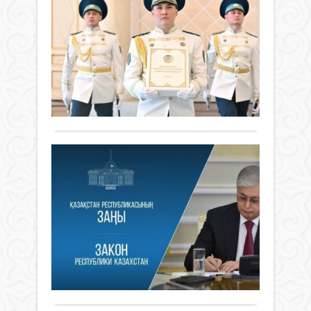
да
ме
ст
Жаңалықтар
ба
01 шілде
ай
2026 ж.
–
99
0
Қа
Толығырақ
жа
Ко
Сы
кү
же
енд
зо
Қаза
зо
Респ
жа
жаң
Жаңалықтар
жә
Конс
01 шілде
күші
ма
2026 ж.
енуі
кү
113
0
ұлтт
көл
Толығырақ
білім
жү
беру
жүйе