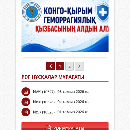
ҚЫ
енгі
Респ
ұлтт
ГЕ
де
жаң
вал
ҚЫ
маң
Конс
екен
Таным
жаң
азам
АЛ
жән
01 шілде
бол
жеке
АЛ
оны
2026 ж.
отыр
дере
айн
ЖО
101
Елім
қорғ
шығ
0
экон
мемл
Конг
құқы
өсуі
баст
Толығырақ
Қыр
тек
алғ
бас
гемо
Қаза
осы
бірі
қыз
Респ
біре
реті
–
тиесі
1
2
ала
бекіт
кене
екен
мен..
Енді
арқ
PDF НҰСҚАЛАР МҰРАҒАТЫ
рес
әр
тара
түрд
ада
аса
бекіт
жеке
08 тамыз 2026 ж.
№59 (10527)
қауіп
Теңг
өмір
жұқ
ұлтт
04 тамыз 2026 ж.
№58 (10526)
қол
ауру
валю
жән
Бұл
төле
01 тамыз 2026 ж.
№57 (10525)
жеке
ауру
және.
ақпа
адам
заңс
көбі
PDF МҰРАҒАТЫ
жина