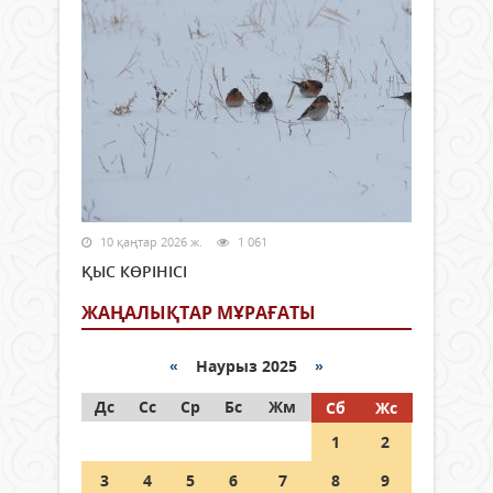
10 қаңтар 2026 ж.
1 061
ҚЫС КӨРІНІСІ
ЖАҢАЛЫҚТАР МҰРАҒАТЫ
«
Наурыз 2025
»
Дс
Сс
Ср
Бс
Жм
Сб
Жс
1
2
3
4
5
6
7
8
9