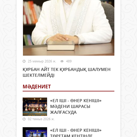
25 мамыр 2026 ж.
489
ҚҰРБАН АЙТ ТЕК ҚҰРБАНДЫҚ ШАЛУМЕН
ШЕКТЕЛМЕЙДІ
МӘДЕНИЕТ
«ЕЛ ІШІ - ӨНЕР КЕНІШІ»
МӘДЕНИ ШАРАСЫ
ЖАЛҒАСУДА
02 тамыз 2026 ж.
«ЕЛ ІШІ - ӨНЕР КЕНІШІ»
ТӨРЕТАМ КЕНТІНДЕ