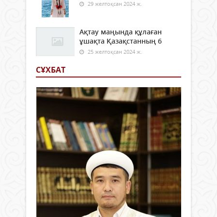
29 желтоқсан 2024 ж.
Ақтау маңында құлаған
ұшақта Қазақстанның 6
25 желтоқсан 2024 ж.
СҰХБАТ