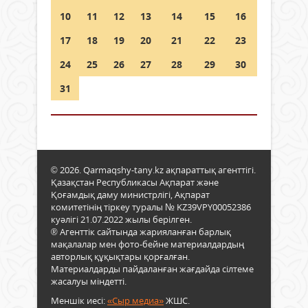
10
11
12
13
14
15
16
17
18
19
20
21
22
23
24
25
26
27
28
29
30
31
© 2026. Qarmaqshy-tany.kz ақпараттық агенттігі.
Қазақстан Республикасы Ақпарат және
Қоғамдық даму министрлігі, Ақпарат
комитетінің тіркеу туралы № KZ39VPY00052386
куәлігі 21.07.2022 жылы берілген.
® Агенттік сайтында жарияланған барлық
мақалалар мен фото-бейне материалдардың
авторлық құқықтары қорғалған.
Материалдарды пайдаланған жағдайда сілтеме
жасалуы міндетті.
Меншік иесі:
«Сыр медиа»
ЖШС.