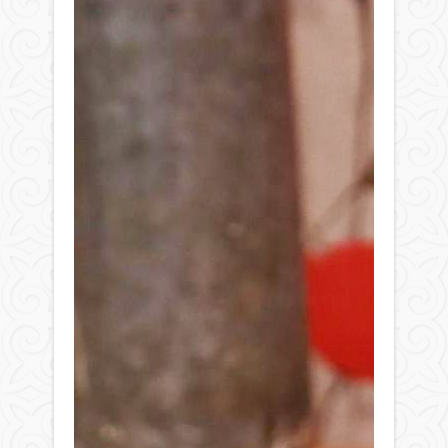
Дұр
бола
Алла.