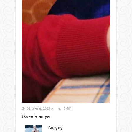
02 қаңтар 2025 ж.
3 601
Әженің ашуы
Ақсұлу