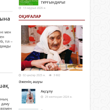
ТҰРҒЫНДАРЫ!
13 наурыз 2026 ж.
ОҚИҒАЛАР
рына
ені мен
ген
, тіл –
 Адамды
02 қаңтар 2025 ж.
3 602
Әженің ашуы
ашақ
Ақсұлу
29 желтоқсан 2024 ж.
рының
і даму
көзімен