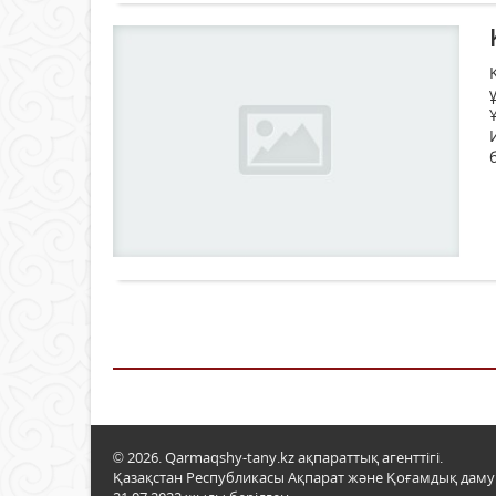
© 2026. Qarmaqshy-tany.kz ақпараттық агенттігі.
Қазақстан Республикасы Ақпарат және Қоғамдық даму м