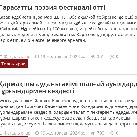
Парасатты поэзия фестивалі өтті
Қазақ әдебиетінің заңғар шыңы, Әбе ақыл-ой тебіренісі де ешбі
бетін қайтара алмайтын салмақты құбылысқа ұқсайтын қаламге
Әбдіжәміл Нұрпейісовтің 100 жылдық мерейтойына арналған ш
қалалық мәдениет үйінде жалғасты. Қара өлеңді қару, поэзиян
серік етіп, өмірін өзгеше өнерге арнаған...
Жаңалықтар
19 желтоқсан 2024 ж.
351
0
Толығырақ
Қармақшы ауданы әкімі шалғай ауылдар
тұрғындармен кездесті
Бүгін аудан әкімі Жандос Еркінбек аудан орталығынан шалғайда
орналасқан Тәйімбет Көмекбаев және Қуаңдария елді мекендері
тұрғындарымен кездесіп, олардың талап-тілектерін тыңдады. Жер
тұрғындармен өткен кездесулерде аудан басшысы Қармақшы
ауданының әлеуметтік-экономикалық дамуы жолында атқарылып
Жаңалықтар
19 желтоқсан 2024 ж.
700
0