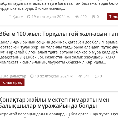
жабдықтауды қамтамасыз етуге бағытталған бастамаларды белс
түрде іске асыруда. Экономикалық...
Қоғам
19 желтоқсан 2024 ж.
420
0
Тол
Әбеге 100 жыл: Торқалы той жалғасын та
Саналы ғұмырының соңына дейін-ақ қағазбен дос болып, арым
серттескен, туған жерінің талайлы тағдырына алаңдап, тұтас дәу
жүгін арқалай білген алып тұлға, артына көл-көсір мұра қалдырғ
Қазақстанның Еңбек Ері, Қазақстанның халық жазушысы, КСРО
Мемлекеттік сыйлығының лауреаты Әбдіжәміл Кәрімұлы...
Жаңалықтар
19 желтоқсан 2024 ж.
341
0
Толығырақ
Қонақтар жайлы мектеп ғимараты мен
балықшылар мұражайында болды
Мерейтой қарсаңындағы шаралардың бел ортасында жүрген қо