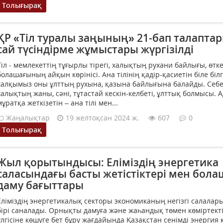
Толығырақ
ҚР «Тіл туралы заңының» 21-бап талапта
сай түсіндірме жұмыстары жүргізілді
Тіл - мемлекеттің тұғырлы тірегі, халықтың рухани байлығы, өтк
болашағының айқын көрінісі. Ана тілінің қадір-қасиетін біле біл
халқымыз оны ұлттың рухына, қазына байлығына балайды. Себебі
халықтың жаны, сәні, тұтастай кескін-келбеті, ұлттық болмысы.
мұратқа жеткізетін – ана тілі мен...
Жаңалықтар
19 желтоқсан 2024 ж.
607
0
Толығырақ
Жыл қорытындысы: Еліміздің энергетика
саласындағы басты жетістіктері мен бол
даму бағыттары
Еліміздің энергетикалық секторы экономиканың негізгі салала
бірі саналады. Орнықты дамуға және жаһандық төмен көміртект
үлгісіне көшуге бет бұру жағдайында Қазақстан сенімді энергия 