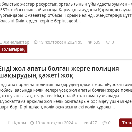
Облыстық жастар ресурстық орталығының ұйымдастыруымен 
FEST» отбасылық сайысында Қармақшы ауданы Қармақшы ауы
тұрғындары Әмзеевтер отбасы II орын иелінді. Жеңістеріңіз құт
болсын! Биіктерден көріне беріңіздер!...
Жаңалықтар
19 желтоқсан 2024 ж.
539
0
Толығырақ
Енді жол апаты болған жерге полиция
шақырудың қажеті жоқ
Енді апат орнына полиция шақырудың қажеті жоқ. «Еурохаттам
жобасы аясында көлік иелері ұсақ жол апаты болған жерде поли
қатысуынсыз-ақ, өзара келісім, онлайн хаттама түзе алады.
"Еурохаттама арқылы жол-көлік оқиғаларын рәсімдеу үшін мінде
шарт бар. Біріншіден, көлік оқиғасына екі көлік құралы...
Қоғам
19 желтоқсан 2024 ж.
427
0
Тол