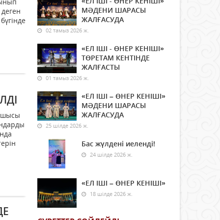
«ЕЛ ІШІ - ӨНЕР КЕНІШІ»
лынып
МӘДЕНИ ШАРАСЫ
 деген
ЖАЛҒАСУДА
бүгінде
02 тамыз 2026 ж.
«ЕЛ ІШІ - ӨНЕР КЕНІШІ»
ТӨРЕТАМ КЕНТІНДЕ
ЖАЛҒАСТЫ
01 тамыз 2026 ж.
«ЕЛ ІШІ – ӨНЕР КЕНІШІ»
ЛДІ
МӘДЕНИ ШАРАСЫ
ЖАЛҒАСУДА
тшысы
ындарды
25 шілде 2026 ж.
ында
терін
Бас жүлдені иеленді!
24 шілде 2026 ж.
«ЕЛ ІШІ – ӨНЕР КЕНІШІ»
18 шілде 2026 ж.
ДЕ