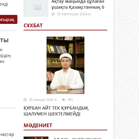
Ақтау маңында құлаған
енді
ұшақта Қазақстанның 6
25 желтоқсан 2024 ж.
ығырақ
СҰХБАТ
пты
ен
ірдің
ан
25 мамыр 2026 ж.
491
ҚҰРБАН АЙТ ТЕК ҚҰРБАНДЫҚ
ШАЛУМЕН ШЕКТЕЛМЕЙДІ
МӘДЕНИЕТ
нақтар