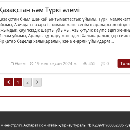
Қазақстан һәм Түркі әлемі
Қазақстан биыл Шанхай ынтымақтастық ұйымы, Түркі мемлекет
ұйымы, Азиядағы өзара іс-қимыл және сенім шаралары жөніндегі
Ұжымдық қауіпсіздік шарты ұйымы, Азық-түлік қауіпсіздігі жөнін
Ислам ұйымы, Аралды құтқару жөніндегі Халықаралық қор сияқ
бірқатар беделді халықаралық және өңірлік ұйымдарға...
Әлем
19 желтоқсан 2024 ж.
455
0
Тол
1
2
инистрлігі, Ақпарат комитетінің тіркеу туралы № KZ39VPY00052386 куә