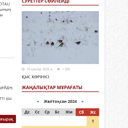
СУРЕТТЕР СӨЙЛЕЙДI
«OTAU
лының
ты
10 қаңтар 2026 ж.
1 065
ҚЫС КӨРІНІСІ
»
ЖАҢАЛЫҚТАР МҰРАҒАТЫ
цейдің
тті үш
«
Желтоқсан 2024
»
Дс
Сс
Ср
Бс
Жм
Сб
Жс
ығырақ
1