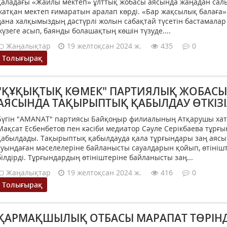
қаладағы «Жайлы мектеп» ұлттық жобасы аясында жаңадан са
жатқан мектеп ғимаратын аралап көрді. «Бар жақсылық балаға»
дана халқымыздың дәстүрлі жолын сабақтай түсетін бастамалар 
жүзеге асып, баянды болашақтың көшін түзуде....
Жаңалықтар
19 желтоқсан 2024 ж.
435
0
Толығырақ
"ҚҰҚЫҚТЫҚ КӨМЕК" ПАРТИЯЛЫҚ ЖОБАСЫ
АЯСЫНДА ТАҚЫРЫПТЫҚ ҚАБЫЛДАУ ӨТКІЗІ
Бүгін "AMANAT" партиясы Байқоңыр филиалының Атқарушы ха
Мақсат Есбенбетов пен кәсіби медиатор Сәуле Серікбаева тұрғ
қабылдады. Тақырыптық қабылдауда қала тұрғындары заң аяс
туындаған мәселелеріне байланысты сауалдарын қойып, өтініш
білдірді. Тұрғындардың өтініштеріне байланысты заң...
Жаңалықтар
19 желтоқсан 2024 ж.
416
0
Толығырақ
ҚАРМАҚШЫЛЫҚ ОТБАСЫ МАРАПАТ ТӨРІН