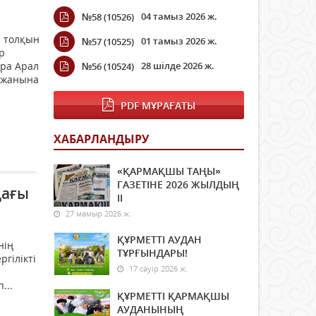
04 тамыз 2026 ж.
№58 (10526)
р толқын
01 тамыз 2026 ж.
№57 (10525)
р
ара Арал
28 шілде 2026 ж.
№56 (10524)
ы жанына
PDF МҰРАҒАТЫ
ХАБАРЛАНДЫРУ
«ҚАРМАҚШЫ ТАҢЫ»
ГАЗЕТІНЕ 2026 ЖЫЛДЫҢ
дағы
ІI
27 мамыр 2026 ж.
ҚҰРМЕТТІ АУДАН
нің
ТҰРҒЫНДАРЫ!
гілікті
17 сәуір 2026 ж.
...
ҚҰРМЕТТІ ҚАРМАҚШЫ
АУДАНЫНЫҢ