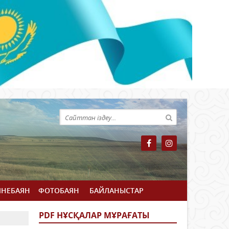
ЙНЕБАЯН
ФОТОБАЯН
БАЙЛАНЫСТАР
PDF НҰСҚАЛАР МҰРАҒАТЫ