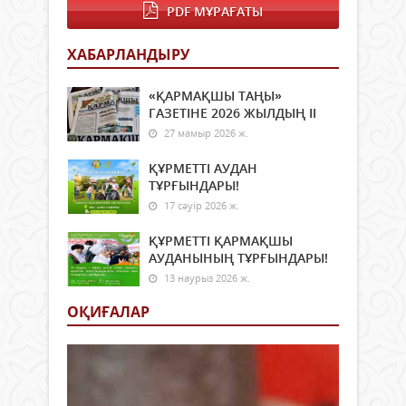
бар
қал
PDF МҰРАҒАТЫ
өз
мара
беті
төрі
үйлі
ХАБАРЛАНДЫРУ
көрі
бол
жүр.
бөле
Жақ
«ҚАРМАҚШЫ ТАҢЫ»
бөлек
ҚР
ГАЗЕТІНЕ 2026 ЖЫЛДЫҢ ІI
Мәд
27 мамыр 2026 ж.
жән
спор
ҚҰРМЕТТІ АУДАН
мини
ТҰРҒЫНДАРЫ!
ұйы
17 сәуір 2026 ж.
өтке
«Рух
ҚҰРМЕТТІ ҚАРМАҚШЫ
қазы
АУДАНЫНЫҢ ТҰРҒЫНДАРЫ!
–
2023
13 наурыз 2026 ж.
мәде
ОҚИҒАЛАР
ұйы
мен..