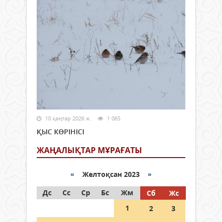
10 қаңтар 2026 ж.
1 065
ҚЫС КӨРІНІСІ
ЖАҢАЛЫҚТАР МҰРАҒАТЫ
«
Желтоқсан 2023
»
Дс
Сс
Ср
Бс
Жм
Сб
Жс
1
2
3