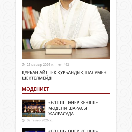
25 мамыр 2026 ж.
492
ҚҰРБАН АЙТ ТЕК ҚҰРБАНДЫҚ ШАЛУМЕН
ШЕКТЕЛМЕЙДІ
МӘДЕНИЕТ
«ЕЛ ІШІ - ӨНЕР КЕНІШІ»
МӘДЕНИ ШАРАСЫ
ЖАЛҒАСУДА
02 тамыз 2026 ж.
«ЕЛ ІШІ - ӨНЕР КЕНІШІ»