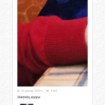
02 қаңтар 2025 ж.
3 603
Әженің ашуы