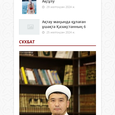
Ақсұлу
29 желтоқсан 2024 ж.
Ақтау маңында құлаған
ұшақта Қазақстанның 6
25 желтоқсан 2024 ж.
СҰХБАТ