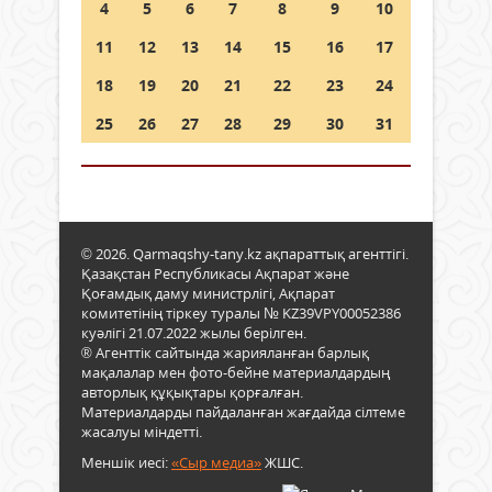
4
5
6
7
8
9
10
11
12
13
14
15
16
17
18
19
20
21
22
23
24
25
26
27
28
29
30
31
© 2026. Qarmaqshy-tany.kz ақпараттық агенттігі.
Қазақстан Республикасы Ақпарат және
Қоғамдық даму министрлігі, Ақпарат
комитетінің тіркеу туралы № KZ39VPY00052386
куәлігі 21.07.2022 жылы берілген.
® Агенттік сайтында жарияланған барлық
мақалалар мен фото-бейне материалдардың
авторлық құқықтары қорғалған.
Материалдарды пайдаланған жағдайда сілтеме
жасалуы міндетті.
Меншік иесі:
«Сыр медиа»
ЖШС.