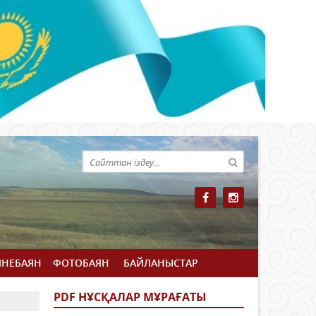
ЙНЕБАЯН
ФОТОБАЯН
БАЙЛАНЫСТАР
PDF НҰСҚАЛАР МҰРАҒАТЫ