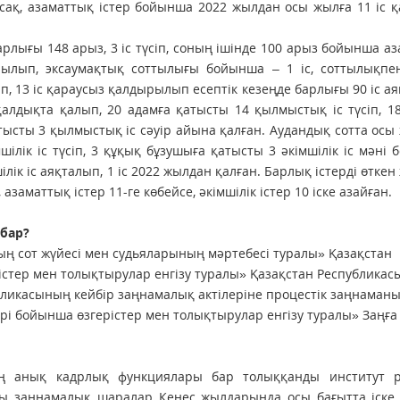
сақ, азаматтық істер бойынша 2022 жылдан осы жылға 11 іс 
рлығы 148 арыз, 3 іс түсіп, соның ішінде 100 арыз бойынша а
рылып, эксаумақтық соттылығы бойынша – 1 іс, соттылықпен
п, 13 іс қараусыз қалдырылып есептік кезеңде барлығы 90 іс ая
алдықта қалып, 20 адамға қатысты 14 қылмыстық іс түсіп, 1
тысты 3 қылмыстық іс сәуір айына қалған. Аудандық сотта ос
ілік іс түсіп, 3 құқық бұзушыға қатысты 3 әкімшілік іс мәні
лік іс аяқталып, 1 іс 2022 жылдан қалған. Барлық істерді өтке
заматтық істер 11-ге көбейсе, әкімшілік істер 10 іске азайған.
 бар?
ң сот жүйесі мен судьяларының мәртебесі туралы» Қазақстан
стер мен толықтырулар енгізу туралы» Қазақстан Республика
ликасының кейбір заңнамалық актілеріне процестік заңнаман
рі бойынша өзгерістер мен толықтырулар енгізу туралы» Заңға
ің анық кадрлық функциялары бар толыққанды институт ре
Осы заңнамалық шаралар Кеңес жылдарында осы бағытта іске