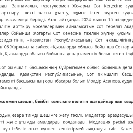
ады. Заңнамалық түзетулермен Жоғарғы Сот Кеңесіне суд
ін арттыру, шекті жасты ұзарту, жұмыс істеп жүрген судь
тар мәселелері берілді. Атап айтқанда, 2024 жылғы 15 шілдеде
тілігін арттыру мәселелерімен айналысатын сот төрелігі Ак
лелер бойынша Жоғарғы Сот Кеңесіне тікелей жүгіну құқығы 
зидентінің «Қазақстан Республикасының Сот әкімшілігінің
 №106 Жарлығына сәйкес «Қызылорда облысы бойынша Соттар ә
інің Қызылорда облысы бойынша департаменті» болып өзгертілді
 Сот әкімшілігі басшысының бұйрығымен облыс бойынша депа
далды. Қазақстан Республикасының Сот әкімшілігі бас
аменті басшысының орынбасары болып Мөлдір Асанова, аудан
айындалды.
олмен шешіп, бейбіт келісімге келетін жағдайлар жиі кезд
?
рдың өзара тиімді шешімге жету тәсілі. Медиатор араздасушы
етті және ұтымды амалдарды қолданады. Медиация рәсімі аз
күнтізбелік отыз күннен кешіктірмей аяқталуы тиіс. Қажет