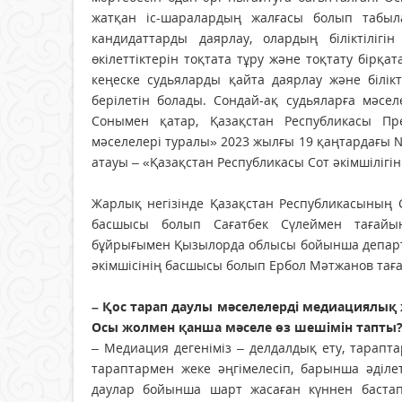
жатқан іс-шаралардың жалғасы болып табыл
кандидаттарды даярлау, олардың біліктіліг
өкілеттіктерін тоқтата тұру және тоқтату бірқа
кеңеске судьяларды қайта даярлау және білік
берілетін болады. Сондай-ақ судьяларға мәсе
Сонымен қатар, Қазақстан Республикасы Пре
мәселелері туралы» 2023 жылғы 19 қаңтардағы
атауы – «Қазақстан Республикасы Сот әкімшіліг
Жарлық негізінде Қазақстан Республикасының
басшысы болып Сағатбек Сүлеймен тағайын
бұйрығымен Қызылорда облысы бойынша департ
әкімшісінің басшысы болып Ербол Мәтжанов тағ
– Қос тарап даулы мәселелерді медиациялық ж
Осы жолмен қанша мәселе өз шешімін тапты
– Медиация дегеніміз – делдалдық ету, тарапта
тараптармен жеке әңгімелесіп, барынша әділ
даулар бойынша шарт жасаған күннен бастап 