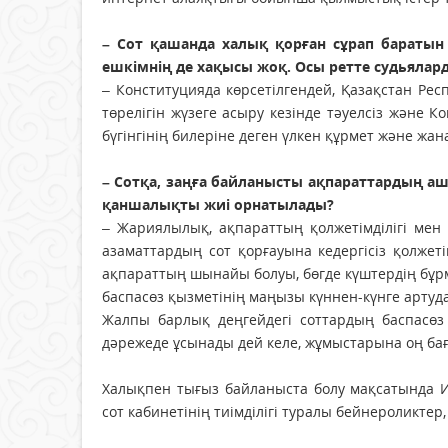
– Сот қашанда халық қорған сұрап баратын 
ешкімнің де хақысы жоқ. Осы ретте судьялард
– Конституцияда көрсетілгендей, Қазақстан Рес
төрелігін жүзеге асыру кезінде тәуелсіз және 
бүгінгінің билеріне деген үлкен құрмет және жа
– Сотқа, заңға байланысты ақпараттардың аш
қаншалықты жиі орнатылады?
– Жариялылық, ақпараттың қолжетімділігі мен
азаматтардың сот қорғауына кедергісіз қолжеті
ақпараттың шынайы болуы, бөгде күштердің бұрм
баспасөз қызметінің маңызы күннен-күнге артуда
Жалпы барлық деңгейдегі соттардың баспасөз 
дәрежеде ұсынады дей келе, жұмыстарына оң бағ
Халықпен тығыз байланыста болу мақсатында Ин
сот кабинетінің тиімділігі туралы бейнероликте