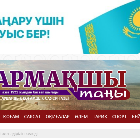
ҚОҒАМ
САЯСАТ
ОҚИҒАЛАР
ӘЛЕМ
ТАРИХ
СПОРТ
БЕ
 жетілдіріліп келеді