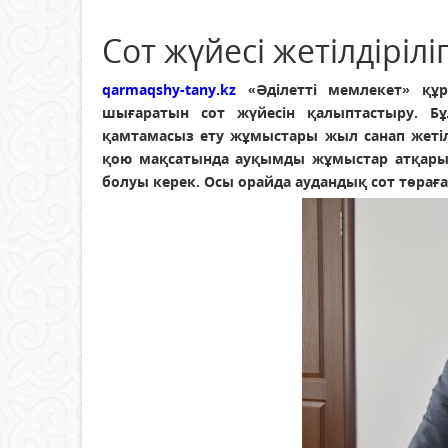
Сот жүйесі жетілдірілі
qarmaqshy-tany.kz
«Әділетті мемлекет» құ
шығаратын сот жүйесін қалыптастыру. Б
қамтамасыз ету жұмыстары жыл санап жетілд
қою мақсатында ауқымды жұмыстар атқарылы
болуы керек. Осы орайда аудандық сот төрағ