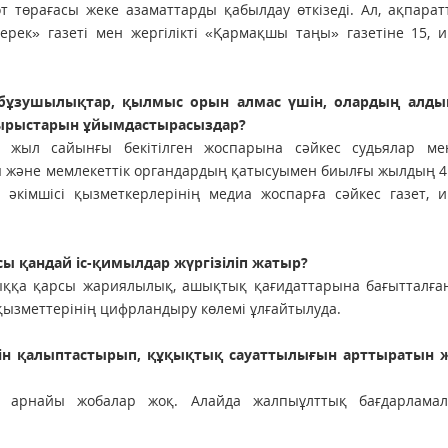
сот төрағасы жеке азаматтарды қабылдау өткізеді. Ал, ақпара
ерек» газеті мен жергілікті «Қармақшы таңы» газетіне 15, 
қ бұзушылықтар, қылмыс орын алмас үшін, олардың алды
тырыстарын ұйымдастырасыздар?
 жыл сайынғы бекітілген жоспарына сәйкес судьялар ме
ушы және мемлекеттік органдардың қатысуымен биылғы жылдың 
 әкімшісі қызметкерлерінің медиа жоспарға сәйкес газет, 
сы қандай іс-қимылдар жүргізіліп жатыр?
лыққа қарсы жариялылық, ашықтық қағидаттарына бағытталға
қызметтерінің цифрландыру көлемі ұлғайтылуда.
ін қалыптастырып, құқықтық сауаттылығын арттыратын 
н арнайы жобалар жоқ. Алайда жалпыұлттық бағдарлама