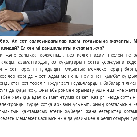
 бар. Ал сот саласындағылар адам тағдырына жауапты. 
ісі қандай? Ел сенімі қаншалықты ақталып жүр?
қ және халыққа қолжетімді. Кез келген адам тікелей не з
алады, азаматтардың өз құқықтарын сотта қорғауына кедер
і – сот төрелігінің әділдігі. Құқықтық мемлекеттердің бәрі
есілер жері де – сот. Адам мен оның өмірінен қымбат құнды
ндықтан сот төрелігін жүргізетін судьялардың, бабалар тілімен
 басуға да құқы жоқ. Оны абыроймен орындау үшін ешкімге жалт
мізбен халыққа адал қызмет етуіміз қажет. Қазіргі кезде сотты
электронды түрде сотқа арызын ұсынып, оның қозғалысын ке
ылығын қамтамасыз ететін жүйедегі жаңа өзгерістер қоғам
мәселеге Мемлекет басшысының да ұдайы көңіл бөліп отыруы су