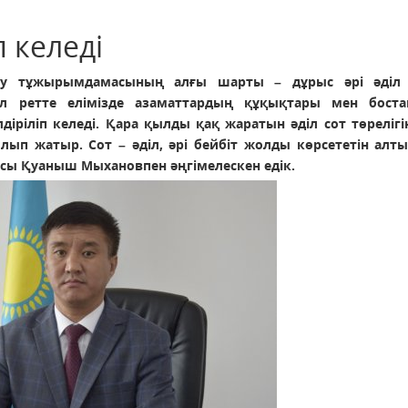
п келеді
ру тұжырымдамасының алғы шарты – дұрыс әрі әділ
ұл ретте елімізде азаматтардың құқықтары мен бост
іріліп келеді. Қара қылды қақ жаратын әділ сот төрелігі
п жатыр. Сот – әділ, әрі бейбіт жолды көрсететін алты
асы Қуаныш Мыхановпен әңгімелескен едік.