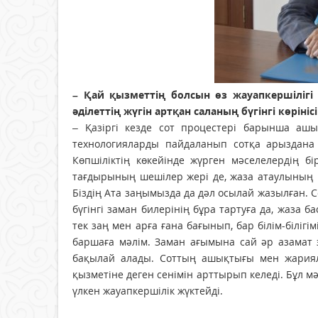
– Қай қызметтің болсын өз жауапкершілігі
әділеттің жүгін артқан саланың бүгінгі көрін
– Қазіргі кезде сот процестері барынша ашы
технологияларды пайдаланып сотқа арыздана 
Көпшіліктің көкейінде жүрген мәселелердің бір
тағдырының шешілер жері де, жаза атаулының к
Біздің Ата заңымызда да дәл осылай жазылған. Со
бүгінгі заман билерінің бұра тартуға да, жаза
тек заң мен арға ғана бағынып, бар білім-білігі
баршаға мәлім. Заман ағымына сай әр азамат 
бақылай алады. Соттың ашықтығы мен жариял
қызметіне деген сенімін арттырып келеді. Бұл 
үлкен жауапкершілік жүктейді.