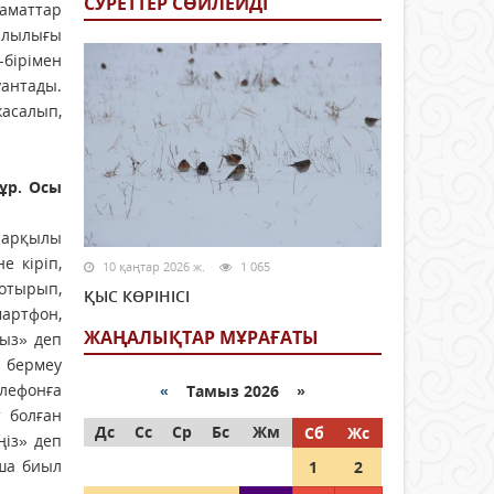
СУРЕТТЕР СӨЙЛЕЙДI
заматтар
айлылығы
-бірімен
антады.
жасалып,
тұр. Осы
і арқылы
е кіріп,
10 қаңтар 2026 ж.
1 065
 отырып,
ҚЫС КӨРІНІСІ
мартфон,
ЖАҢАЛЫҚТАР МҰРАҒАТЫ
ңыз» деп
т бермеу
лефонға
«
Тамыз 2026 »
т болған
Дс
Сс
Ср
Бс
Жм
Сб
Жс
ңіз» деп
ша биыл
1
2