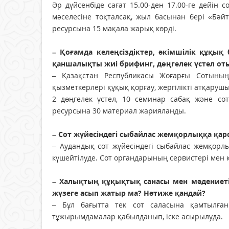
Әр дүйсенбіде сағат 15.00-ден 17.00-ге дейін 
мәселесіне тоқталсақ, жыл басынан бері «Бәйт
ресурсына 15 мақала жарық көрді.
– Қоғамда келеңсіздіктер, әкімшілік құқы
қаншалықты жиі брифинг, дөңгелек үстел о
– Қазақстан Республикасы Жоғарғы Сотының
қызметкерлері құқық қорғау, жергілікті атқар
2 дөңгелек үстел, 10 семинар сабақ және сот
ресурсына 30 материал жарияланды.
– Сот жүйесіндегі сыбайлас жемқорлыққа қар
– Аудандық сот жүйесіндегі сыбайлас жемқор
күшейтілуде. Сот органдарының сервистері мен 
– Халықтың құқықтық санасы мен мәдениет
жүзеге асып жатыр ма? Нәтиже қандай?
– Бұл бағытта тек сот саласына қамтылға
тұжырымдамалар қабылданып, іске асырылуда.