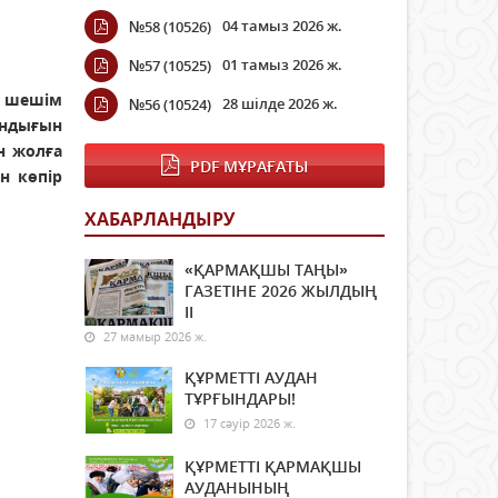
04 тамыз 2026 ж.
№58 (10526)
01 тамыз 2026 ж.
№57 (10525)
 шешім
28 шілде 2026 ж.
№56 (10524)
андығын
н жолға
PDF МҰРАҒАТЫ
н көпір
ХАБАРЛАНДЫРУ
«ҚАРМАҚШЫ ТАҢЫ»
ГАЗЕТІНЕ 2026 ЖЫЛДЫҢ
ІI
27 мамыр 2026 ж.
ҚҰРМЕТТІ АУДАН
ТҰРҒЫНДАРЫ!
17 сәуір 2026 ж.
ҚҰРМЕТТІ ҚАРМАҚШЫ
АУДАНЫНЫҢ