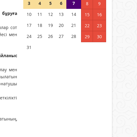
3
4
5
6
7
8
9
 бұруға
10
11
12
13
14
15
16
17
18
19
20
21
22
23
ялар сот
йесі мен
24
25
26
27
28
29
30
31
айланыс
ылау мен
ынылатын
орнатушы
ткілікті
чатының,