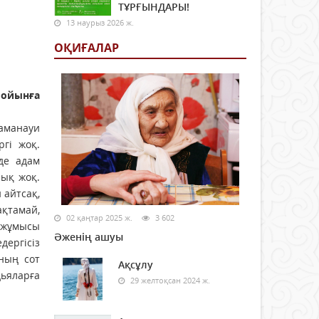
ТҰРҒЫНДАРЫ!
13 наурыз 2026 ж.
ОҚИҒАЛАР
Мойынға
аманауи
гі жоқ.
нде адам
лық жоқ.
 айтсақ,
ақтамай,
02 қаңтар 2025 ж.
3 602
ң жұмысы
Әженің ашуы
дергісіз
ның сот
Ақсұлу
дьяларға
29 желтоқсан 2024 ж.