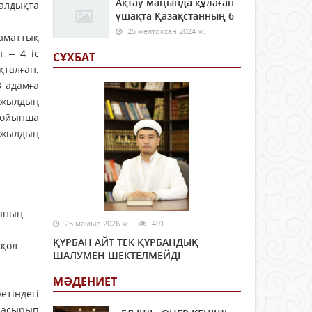
Ақтау маңында құлаған
қалдықта
ұшақта Қазақстанның 6
25 желтоқсан 2024 ж.
заматтық
 – 4 іс
СҰХБАТ
қталған.
8 адамға
ы жылдың
 бойынша
н жылдың
сының
25 мамыр 2026 ж.
491
ы
ҚҰРБАН АЙТ ТЕК ҚҰРБАНДЫҚ
 қол
ШАЛУМЕН ШЕКТЕЛМЕЙДІ
МӘДЕНИЕТ
тіндегі
 асырып