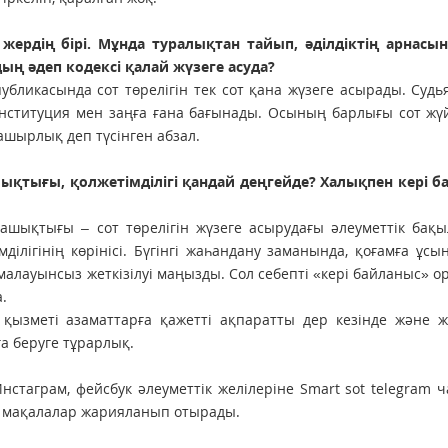
жердің бірі. Мұнда туралықтан тайып, әділдіктің арнасын
ың әдеп кодексі қалай жүзеге асуда?
публикасында сот төрелігін тек сот қана жүзеге асырады. Судь
Конституция мен заңға ғана бағынады. Осының барлығы сот жү
нашырлық деп түсінген абзал.
ықтығы, қолжетімділігі қандай деңгейде? Халықпен кері б
 ашықтығы – сот төрелігін жүзеге асырудағы әлеуметтік бақ
мділігінің көрінісі. Бүгінгі жаһандану заманында, қоғамға ұс
алауынсыз жеткізілуі маңызды. Сол себепті «кері байланыс» 
.
қызметі азаматтарға қажетті ақпаратты дер кезінде және же
а беруге тұрарлық.
стаграм, фейсбук әлеуметтік желілеріне Smart sot telegram 
р, мақалалар жарияланып отырады.