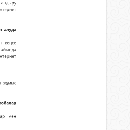
ттандыру
интернет
н алуда
н кеңсе
4 айында
интернет
н жұмыс
жобалар
лар мен