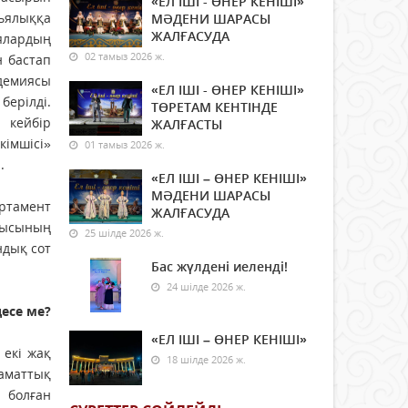
«ЕЛ ІШІ - ӨНЕР КЕНІШІ»
ьялыққа
МӘДЕНИ ШАРАСЫ
ЖАЛҒАСУДА
ялардың
02 тамыз 2026 ж.
н бастап
адемиясы
«ЕЛ ІШІ - ӨНЕР КЕНІШІ»
берілді.
ТӨРЕТАМ КЕНТІНДЕ
 кейбір
ЖАЛҒАСТЫ
кімшісі»
01 тамыз 2026 ж.
.
«ЕЛ ІШІ – ӨНЕР КЕНІШІ»
МӘДЕНИ ШАРАСЫ
ртамент
ЖАЛҒАСУДА
шысының
25 шілде 2026 ж.
дық сот
Бас жүлдені иеленді!
24 шілде 2026 ж.
есе ме?
«ЕЛ ІШІ – ӨНЕР КЕНІШІ»
 екі жақ
18 шілде 2026 ж.
аматтық
 болған