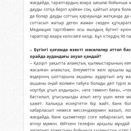
жағдайда, тараптардың өзара шешімі бойынша ме
дауды сотқа беріп қойған соң, қайтып алуға бо
да болар дауды соттың қарауында жатқанда да 
соттасып жатыр деген жаман сөзден құтқарат
Медиация тәртібімен осы жылдың бүгінгі күні
тараптар өзара келісімге келді. Бұл істердің 9
– Бүгінгі қоғамда өзекті мәселелер аттап ба
орайда аудандағы ахуал қандай?
– Қазіргі уақытта алаяқтық қылмыстарының көп
жасалған алаяқтық. Әлеуметтік желі арқылы ад
өздерінің шоттарына ақшаны аудартып алу жағ
ақшаны оңай жолмен табуға болады деп түрлі 
ноутбук ұтып алдыңыз», «өте төменгі баға», «т
басталып, ұтысыңызды алып кету үшін жеке мә
қажет. Халыққа ескертетін бір жайт, банк бо
хабарласып немесе мессенджермен жазып, логи
жағдайда, банк қызметкері сізге хабарласып, мә
өтінуі мүмкін. Өйткені телефон арқылы мұнда
интернет алаяқтығы бойынша қылмыстық істер ті