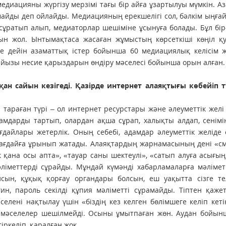
диацияны жүргізу мерзімі тағы бір айға ұзартылуы мүмкін. А
лмайды деп ойлайды. Медиацияның ерекшелігі сол, бәлкім ыңғ
сұратып алып, медиаторлар шешіміне ұсынуға болады. Бұл бір
ын жол. Ынтымақтаса жасаған жұмыстың көрсеткіші көңіл қу
не дейін азаматтық істер бойынша 60 медиациялық келісім 
0 пайызы несие қарыздарын өндіру мәселесі бойынша орын алған.
сқан сайын кезігеді. Қазірде интернет алаяқтығы көбейіп 
 тараған түрі – ол интернет ресурстары және әлеуметтік жел
амдарды тартып, олардан ақша сұрап, халықты алдап, сенімін
дайлары жетерлік. Оның себебі, адамдар әлеуметтік желіде
жағдайға ұрынып жатады. Алаяқтардың жарнамасының дені «с
ек қана осы апта», «тауар саны шектеулі», «сатып алуға асығы
ліметтерді сұрайды. Мұндай күмәнді хабарламаларға мәліме
лсын, құқық қорғау органдары болсын, еш уақытта сізге те
н, пароль секілді құпия мәліметті сұрамайды. Тіптен қаже
селені нақтылау үшін «біздің кез келген бөлімшеге келіп кеті
й мәселелер шешілмейді. Осыны ұмытпаған жөн. Аудан бойын
ркеліп, қаралған жоқ.