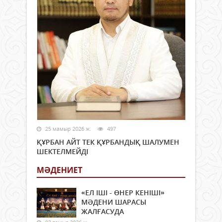
25 мамыр 2026 ж.
497
ҚҰРБАН АЙТ ТЕК ҚҰРБАНДЫҚ ШАЛУМЕН
ШЕКТЕЛМЕЙДІ
МӘДЕНИЕТ
«ЕЛ ІШІ - ӨНЕР КЕНІШІ»
МӘДЕНИ ШАРАСЫ
ЖАЛҒАСУДА