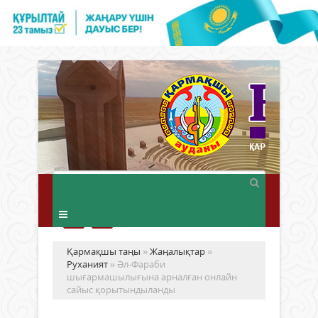
Қармақшы таңы
»
Жаңалықтар
»
Руханият
» Әл-Фараби
шығармашылығына арналған онлайн
сайыс қорытындыланды