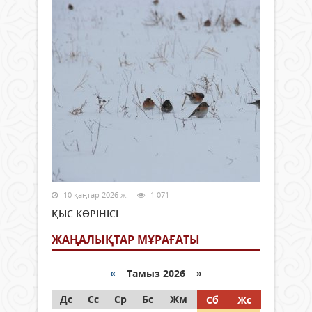
10 қаңтар 2026 ж.
1 071
ҚЫС КӨРІНІСІ
ЖАҢАЛЫҚТАР МҰРАҒАТЫ
«
Тамыз 2026 »
Дс
Сс
Ср
Бс
Жм
Сб
Жс