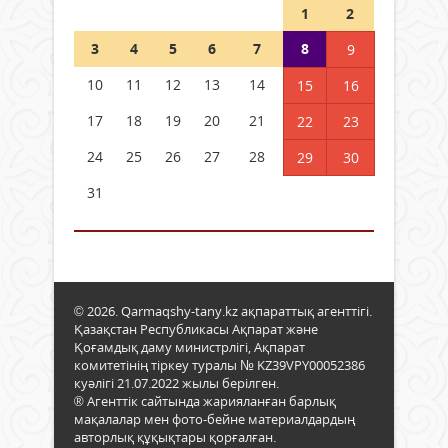
1
2
3
4
5
6
7
8
9
10
11
12
13
14
15
16
17
18
19
20
21
22
23
24
25
26
27
28
29
30
31
© 2026. Qarmaqshy-tany.kz ақпараттық агенттігі.
Қазақстан Республикасы Ақпарат және
Қоғамдық даму министрлігі, Ақпарат
комитетінің тіркеу туралы № KZ39VPY00052386
куәлігі 21.07.2022 жылы берілген.
® Агенттік сайтында жарияланған барлық
мақалалар мен фото-бейне материалдардың
авторлық құқықтары қорғалған.