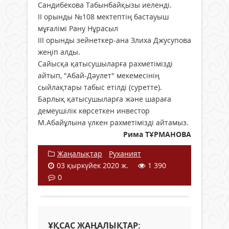
Сандибекова Табынбайқызы иеленді.
ІІ орынды №108 мектептің бастауыш
мұғалімі Рану Нұрасыл
ІІІ орынды зейнеткер-ана Злиха Джусупова
жеңіп алды.
Сайысқа қатысушыларға рахметімізді
айтып, "Абай-Дәулет" мекемесінің
сыйлақтары табыс етілді (суретте).
Барлық қатысушыларға және шараға
демеушілік көрсеткен инвестор
М.Абайұлына үлкен рахметімізді айтамыз.
Рима ТҰРМАНОВА
Жаңалықтар
/
Руханият
03 қыркүйек 2020 ж.
1 390
0
ҰҚСАС ЖАҢАЛЫҚТАР: