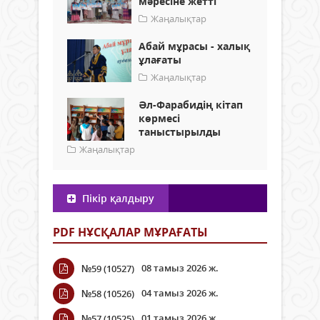
мәресіне жетті
Жаңалықтар
Абай мұрасы - халық
ұлағаты
Жаңалықтар
Әл-Фарабидің кітап
көрмесі
таныстырылды
Жаңалықтар
Пікір қалдыру
PDF НҰСҚАЛАР МҰРАҒАТЫ
08 тамыз 2026 ж.
№59 (10527)
04 тамыз 2026 ж.
№58 (10526)
01 тамыз 2026 ж.
№57 (10525)