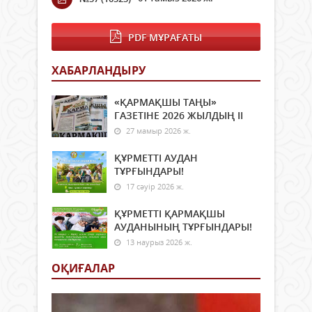
PDF МҰРАҒАТЫ
ХАБАРЛАНДЫРУ
«ҚАРМАҚШЫ ТАҢЫ»
ГАЗЕТІНЕ 2026 ЖЫЛДЫҢ ІI
27 мамыр 2026 ж.
ҚҰРМЕТТІ АУДАН
ТҰРҒЫНДАРЫ!
17 сәуір 2026 ж.
ҚҰРМЕТТІ ҚАРМАҚШЫ
АУДАНЫНЫҢ ТҰРҒЫНДАРЫ!
13 наурыз 2026 ж.
ОҚИҒАЛАР