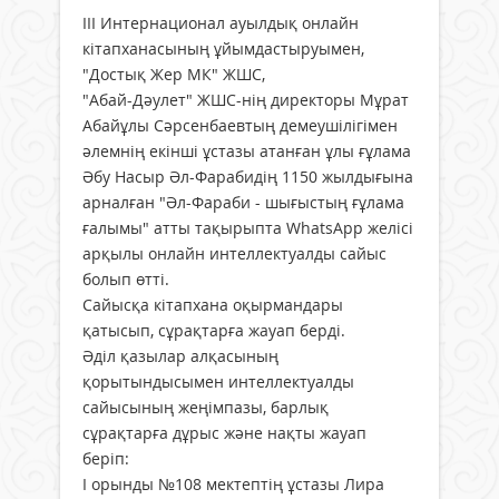
ІІІ Интернационал ауылдық онлайн
кітапханасының ұйымдастыруымен,
"Достық Жер МК" ЖШС,
"Абай-Дәулет" ЖШС-нің директоры Мұрат
Абайұлы Сәрсенбаевтың демеушілігімен
әлемнің екінші ұстазы атанған ұлы ғұлама
Әбу Насыр Әл-Фарабидің 1150 жылдығына
арналған "Әл-Фараби - шығыстың ғұлама
ғалымы" атты тақырыпта WhatsApp желісі
арқылы онлайн интеллектуалды сайыс
болып өтті.
Сайысқа кітапхана оқырмандары
қатысып, сұрақтарға жауап берді.
Әділ қазылар алқасының
қорытындысымен интеллектуалды
сайысының жеңімпазы, барлық
сұрақтарға дұрыс және нақты жауап
беріп:
І орынды №108 мектептің ұстазы Лира