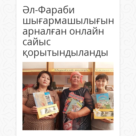
Әл-Фараби
шығармашылығына
арналған онлайн
сайыс
қорытындыланды