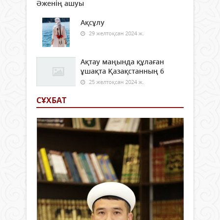
Әженің ашуы
Ақсұлу
29 желтоқсан 2024 ж.
Ақтау маңында құлаған
ұшақта Қазақстанның 6
25 желтоқсан 2024 ж.
СҰХБАТ