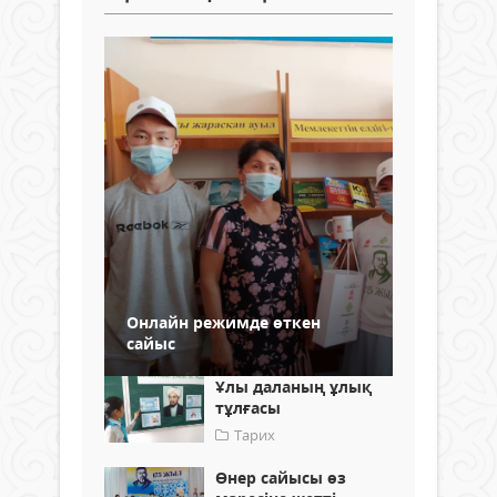
Онлайн режимде өткен
сайыс
Ұлы даланың ұлық
тұлғасы
Тарих
Өнер сайысы өз