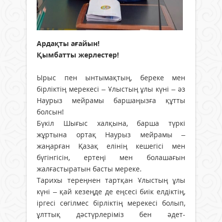
Ардақты ағайын!
Қымбатты жерлестер!
Ырыс пен ынтымақтың, береке мен
бірліктің мерекесі – Ұлыстың ұлы күні – әз
Наурыз мейрамы баршаңызға құтты
болсын!
Бүкіл Шығыс халқына, барша түркі
жұртына ортақ Наурыз мейрамы –
жаңарған Қазақ елінің кешегісі мен
бүгінгісін, ертеңі мен болашағын
жалғастыратын басты мереке.
Тарихы тереңнен тартқан Ұлыстың ұлы
күні – қай кезеңде де еңсесі биік елдіктің,
іргесі сөгілмес бірліктің мерекесі болып,
ұлттық дәстүрлеріміз бен әдет-