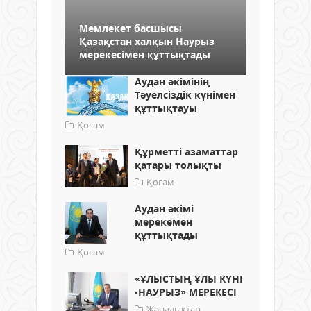
Мемлекет басшысы
Қазақстан халқын Наурыз
мерекесімен құттықтады
Аудан әкімінің
Тәуелсіздік күнімен
құттықтауы
Қоғам
Құрметті азаматтар
қатары толықты
Қоғам
Аудан әкімі
мерекемен
құттықтады
Қоғам
«ҰЛЫСТЫҢ ҰЛЫ КҮНІ
-НАУРЫЗ» МЕРЕКЕСІ
Жаңалықтар