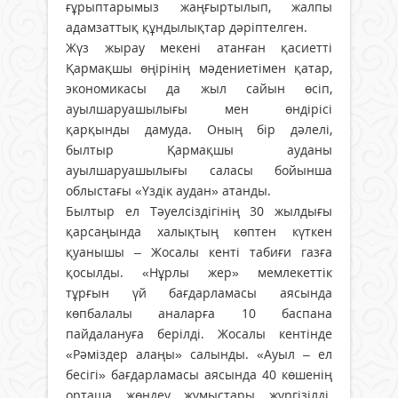
ғұрыптарымыз жаңғыртылып, жалпы
адамзаттық құндылықтар дәріптелген.
Жүз жырау мекені атанған қасиетті
Қармақшы өңірінің мәдениетімен қатар,
экономикасы да жыл сайын өсіп,
ауылшаруашылығы мен өндірісі
қарқынды дамуда. Оның бір дәлелі,
былтыр Қармақшы ауданы
ауылшаруашылығы саласы бойынша
облыстағы «Үздік аудан» атанды.
Былтыр ел Тәуелсіздігінің 30 жылдығы
қарсаңында халықтың көптен күткен
қуанышы – Жосалы кенті табиғи газға
қосылды. «Нұрлы жер» мемлекеттік
тұрғын үй бағдарламасы аясында
көпбалалы аналарға 10 баспана
пайдалануға берілді. Жосалы кентінде
«Рәміздер алаңы» салынды. «Ауыл – ел
бесігі» бағдарламасы аясында 40 көшенің
орташа жөндеу жұмыстары жүргізілді.