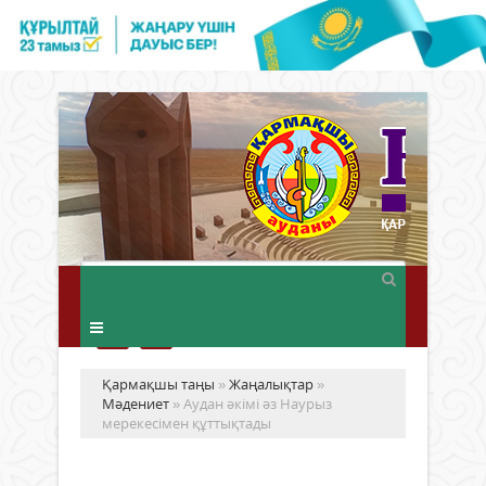
Қармақшы таңы
»
Жаңалықтар
»
Мәдениет
» Аудан әкімі әз Наурыз
мерекесімен құттықтады