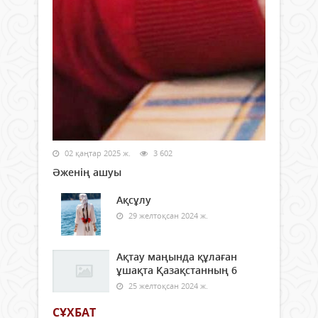
02 қаңтар 2025 ж.
3 602
Әженің ашуы
Ақсұлу
29 желтоқсан 2024 ж.
Ақтау маңында құлаған
ұшақта Қазақстанның 6
25 желтоқсан 2024 ж.
СҰХБАТ