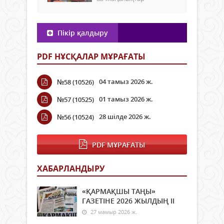
Пікір қалдыру
PDF НҰСҚАЛАР МҰРАҒАТЫ
04 тамыз 2026 ж.
№58 (10526)
01 тамыз 2026 ж.
№57 (10525)
28 шілде 2026 ж.
№56 (10524)
PDF МҰРАҒАТЫ
ХАБАРЛАНДЫРУ
«ҚАРМАҚШЫ ТАҢЫ»
ГАЗЕТІНЕ 2026 ЖЫЛДЫҢ ІI
27 мамыр 2026 ж.