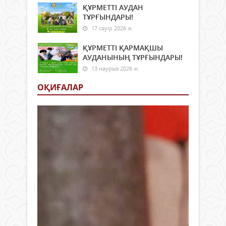
ҚҰРМЕТТІ АУДАН
ТҰРҒЫНДАРЫ!
17 сәуір 2026 ж.
ҚҰРМЕТТІ ҚАРМАҚШЫ
АУДАНЫНЫҢ ТҰРҒЫНДАРЫ!
13 наурыз 2026 ж.
ОҚИҒАЛАР