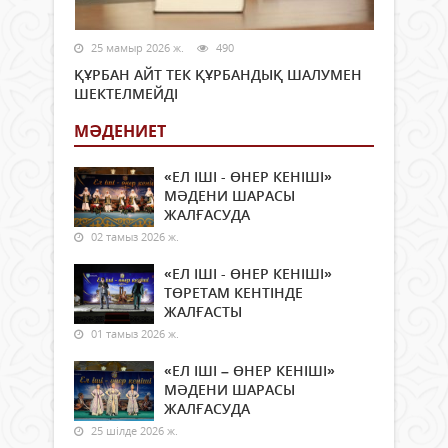
25 мамыр 2026 ж.
490
ҚҰРБАН АЙТ ТЕК ҚҰРБАНДЫҚ ШАЛУМЕН
ШЕКТЕЛМЕЙДІ
МӘДЕНИЕТ
«ЕЛ ІШІ - ӨНЕР КЕНІШІ»
МӘДЕНИ ШАРАСЫ
ЖАЛҒАСУДА
02 тамыз 2026 ж.
«ЕЛ ІШІ - ӨНЕР КЕНІШІ»
ТӨРЕТАМ КЕНТІНДЕ
ЖАЛҒАСТЫ
01 тамыз 2026 ж.
«ЕЛ ІШІ – ӨНЕР КЕНІШІ»
МӘДЕНИ ШАРАСЫ
ЖАЛҒАСУДА
25 шілде 2026 ж.