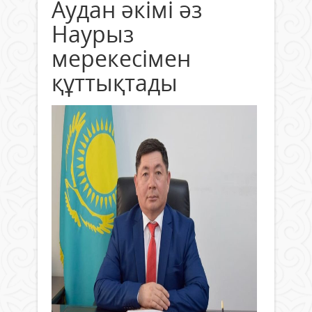
Аудан әкімі әз
Наурыз
мерекесімен
құттықтады