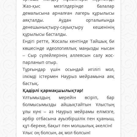
Жаз-қыс мезгілдерінде балалар
демалысына арналған лагерь құрылысы
аяқталды. Аудан орталығында
денешынықтыру-сауықтыру кешенінің
құрылысы басталды.
Ендігі ретте, Жосалы кентінде Тайшық би
көшесінде идеологиялық маңызды нысан
– Сыр сүлейлерінің аллеясын салу жос­
парланып отыр.
Тұрғындар үшін осындай игілігі мол,
ілкімді істермен Наурыз мейрамына аяқ
бастық.
Қадірлі қармақшылықтар!
Ұлтымыздың мерейін өсіріп, бар
болмысымызды айшықтайтын Ұлыстың
ұлы күні – әз Наурыз мейрамы елімізге,
әрбір отбасына ауызбіршілік пен қуаныш,
құт-береке, бақыт пен молшылық әкелсін!
Ұлыс оң болсын, ақ мол болсын!