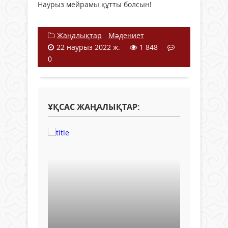
Наурыз мейрамы құтты болсын!
Жаңалықтар
/
Мәдениет
22 наурыз 2022 ж.
1 848
0
ҰҚСАС ЖАҢАЛЫҚТАР: