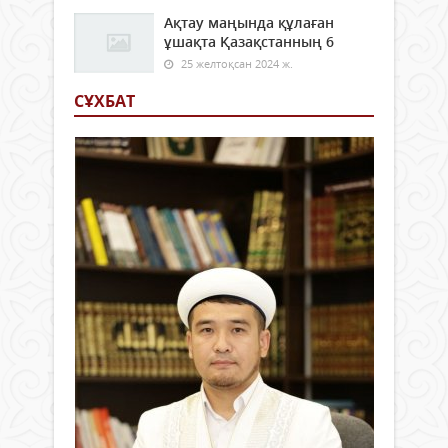
Ақтау маңында құлаған
ұшақта Қазақстанның 6
25 желтоқсан 2024 ж.
СҰХБАТ