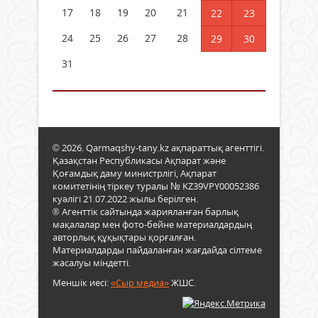
17
18
19
20
21
22
23
24
25
26
27
28
29
30
31
© 2026. Qarmaqshy-tany.kz ақпараттық агенттігі.
Қазақстан Республикасы Ақпарат және
Қоғамдық даму министрлігі, Ақпарат
комитетінің тіркеу туралы № KZ39VPY00052386
куәлігі 21.07.2022 жылы берілген.
® Агенттік сайтында жарияланған барлық
мақалалар мен фото-бейне материалдардың
авторлық құқықтары қорғалған.
Материалдарды пайдаланған жағдайда сілтеме
жасалуы міндетті.
Меншік иесі:
«Сыр медиа»
ЖШС.