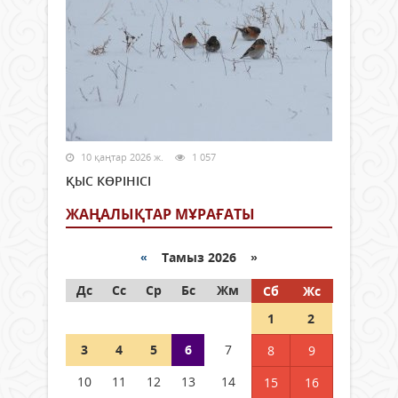
10 қаңтар 2026 ж.
1 057
ҚЫС КӨРІНІСІ
ЖАҢАЛЫҚТАР МҰРАҒАТЫ
«
Тамыз 2026 »
Дс
Сс
Ср
Бс
Жм
Сб
Жс
1
2
3
4
5
6
7
8
9
10
11
12
13
14
15
16