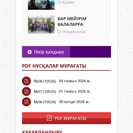
Қоғам
БАР МЕЙІРІМ
БАЛАЛАРҒА
Жаңалықтар
Пікір қалдыру
PDF НҰСҚАЛАР МҰРАҒАТЫ
04 тамыз 2026 ж.
№58 (10526)
01 тамыз 2026 ж.
№57 (10525)
28 шілде 2026 ж.
№56 (10524)
PDF МҰРАҒАТЫ
ХАБАРЛАНДЫРУ