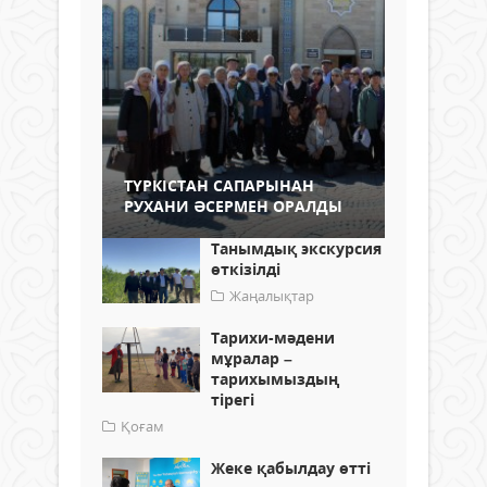
ТҮРКІСТАН САПАРЫНАН
РУХАНИ ӘСЕРМЕН ОРАЛДЫ
Танымдық экскурсия
өткізілді
Жаңалықтар
Тарихи-мәдени
мұралар –
тарихымыздың
тірегі
Қоғам
Жеке қабылдау өтті