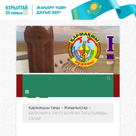
Қармақшы таңы
»
Жаңалықтар
»
БАЛАЛАРҒА ТАРТУ БОЛҒАН ТАҒЫЛЫМДЫ
САПАР