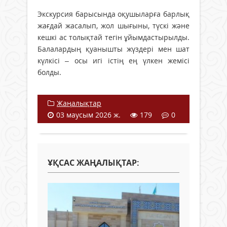
Экскурсия барысында оқушыларға барлық
жағдай жасалып, жол шығыны, түскі және
кешкі ас толықтай тегін ұйымдастырылды.
Балалардың қуанышты жүздері мен шат
күлкісі – осы игі істің ең үлкен жемісі
болды.
Жаңалықтар
03 маусым 2026 ж.
179
0
ҰҚСАС ЖАҢАЛЫҚТАР: