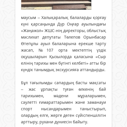
маусым – Халықаралық балаларды қорғау
күні қарсаңында Дүр Оңғар ауылындағы
«Жаңажол» ЖШС-нің директоры, облыстық
мәслихат депутаты Төлепов Орынбасар
Өтепұлы ауыл балаларына ерекше тарту
жасап, №107 орта мектептің үздік
оқушыларын Қызылорда қаласына «Сыр
елінің тарихы мен бүгінгі келбеті» атты бір
күндік танымдық экскурсияға аттандырды.
Бұл тағылымды сапардың басты мақсаты
– жас ұрпақты туған өлкенің бай
тарихымен, мәдени мұраларымен,
сәулетті ғимараттарымен және заманауи
спорт нысандарымен таныстырып,
олардың елге, жерге деген сүйіспеншілігін
арттыру, рухани дүниесін байыту.