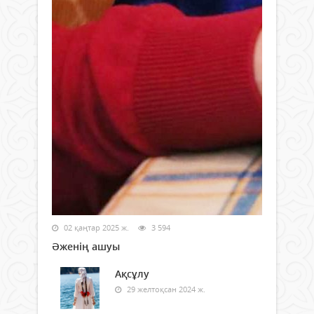
02 қаңтар 2025 ж.
3 594
Әженің ашуы
Ақсұлу
29 желтоқсан 2024 ж.